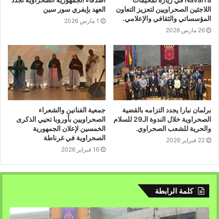
بتسليم
الأطفال
هدايا
رمزية
عبارة
عن
محافظ
وأدوات
مدرسية
اللاجئين الصحراويين لتعزيز التعاون
العهد بإيفري سور سين
المؤسساتي والثقافي والإعلامي.
وملابس
كعربون
محبة
لإدخال
البسمة
والفرحة
على
وجوههم
1 مارس 2026
26 مارس 2026
ومن
أجل
المساهمة
في
دخول
مدرسي
ناجح،
ليختتم
الحفل
بأخذ
صور
تذكارية
على
أمل
أن
يكون
اللقاء
القادم
فوق
ارض
الصحراء
الغربية
وهي
حرة
مستقلة
.
مراسلة
:
ميشان
إبراهيم
أعلاتي
/
آريس،
بوردو
برلمان نبارا يجدد التزامه بالقضية
جمعية الفنانين والشعراء
الصحراوية خلال الندوة الـ29 للسلام
الصحراويين بأوروبا تحيي الذكرى
والحرية للشعب الصحراوي.
الخمسين لإعلان الجمهورية
الصحراوية في غرناطة
22 فبراير 2026
16 فبراير 2026
كلمة الرابطة