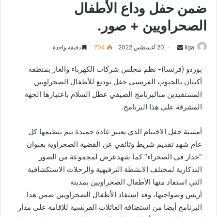
ضمن حفل وداع الأطفال
الصحراويين + صور.
liga
S
20 أغسطس 2022
704
دقيقة واحدة
e
بوردو
(
فرنسا
)-
نظم
مجلس
شركات
الكهرباء
والغاز
بمنطقة
n
أكيتان
بالجنوب
الفرنسي
حفل
توديع
للأطفال
الصحراويين
d
المستفيدين
من
البرنامج
الصيفي
عطل
السلام
باعتبارها
الجهة
a
n
المشرفة
على
هذا
البرنامج.
e
m
أمسية
حفل
الاختتام
الذي
يعتبر
عادة
حميدة يتم تنظيمها كل
a
عام
شهد
تقديم
شريط
وثائقي
عن
القضية
الصحراوية
بعنوان
i
“
جدار
في
الصحراء
”
كما
شهد
عرض
لمجموعة
من
الصور
l
التذكارية
لمختلف
الانشطة
الترفيهية
والرحلات
الاستكشافية
التي
استفاد
منها
الأطفال
الصحراويين
بمدينة
أريس
وضواحيها،
وقد
استفاد
الأطفال
الصحراويين
ضمن
هذا
البرنامج
أيضا
من
استضافة
العائلات
الفرنسية
للإقامة
على
مدار