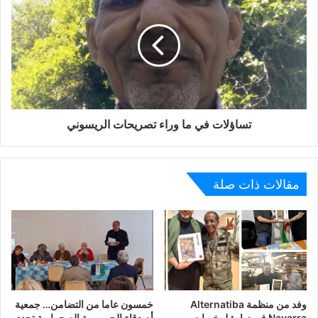
معتبر
أن
هذا
البرنامج
الإنساني
مهم
جدا
في
التخفيف
من
معاناة
الاطفال
الصحراويين
جراء
الاحتلال
المغربي
.
ليختتم
كلمته
بالتذكير
بموقف
الجزائر
الثابت
من
القضية
الصحراوية
العادلة
باعتبارها
آخر
مستعمرة
أفريقية،
وهو
موقف
نابع
من
مباديء
الشعب
و
الثورة
الجزائرية
التي
حاربة
الاستعمار
تساؤلات في ما وراء تصريحات الريسوني‎‎
من
اجل
الحرية
والاستقلال .
من
جهتها
المشرفة
الصحراوية،
النينة
أحمي
سالم،
المرافقة
لفوج
الأطفال
الصحراويين
قدمت
جزيل
الشكر
والعرفان
باسم
مقالات ذات صلة
الشعب
الصحراوي
كافة
ونيابة
عن
الأطفال
الصحراويين
وعائلاتهم
للقنصل
الجزائري
والوفد
المرافق
له
ومن
خلالهم
للدولة
الجزائرية
المعروفة
تاريخيا
بمواقفها
النبيلة
ليس
فقط
مع
الشعب
الصحراوي
ولكن
مع
كل
دول
العالم
وخاصة
الشعوب
المظلومة
وحركات
التحرر
.
وفد من منظمة Alternatiba
خمسون عاما من التضامن… جمعية
بعد
ذلك
قام
القنصل
الجزائري
وأعضاء
السلك
الدبلوماسي
Navarra في زيارة لمخيمات
أصدقاء الجمهورية الصحراوية تجدد