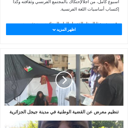
اسبوع
كامل،
من
أجل
الإحتكاك
بالمجتمع
الفرنسي
وثقافته
وكذا
إكتساب
أساسيات
اللغة
الفرنسية
.
وقد
حضر
هذا
الحفل
القنصل
العام
الجزائري
بمدينة
بوردو
اظهر المزيد
السيد
ثابتي
توفيق
أحمد
عثمان
ونائبه،
إلى
جانب
أعضاء
السلك
الدبلوماسي
الجزائري
بنفس
القنصلية،
وكذا
رئيس
كونفدرالية
الجمعيات
“
فرانكو
–
ألجيريان
بلوس
”
بوجمعة
سعيد،
وحضر
عن
الجانب
الصحراوي
السيد
حسان
أميليد،
منسق
اللجنة
الصحراوية
لحقوق
الانسان
في
عموم
أوروبا،
إضافة
الى
اعضاء
شركات
الكهرباء
والغاز
بالجنوب
الفرنسي
،
وكذا
بعض
فعاليات
المجتمع
المدني
الجزائري
والفرنسي
.
وخلال
كلمته
أمام
الحضور،
عبّر
القنصل
الجزائري
عن
مدى
سعادته
وهو
يشارك
الأطفال
الصحراويين
هذا
الأجواء
الأخوية
“
باعتبارهم
جيل
المستقبل
وذخر
القضية
الوطنية
الصحراوية
تنظيم معرض عن القضية الوطنية في مدينة جيجل الجزائرية
ورسل
السلام
القادمين
من
مخيمات
العزة
والكرامة
حاملين
معهم
قضيتهم
للتعريف
والتحسيس
بها
داخل
الوسط
الفرنسي
”
،
متمنيا
لهم
عودة
ميمونة
والتوفيق
في
مشوارهم
الدراسي،