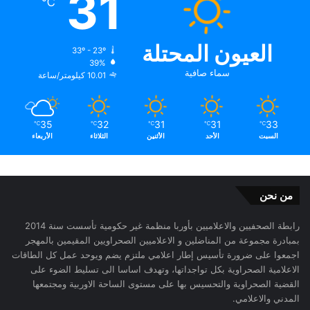
31
℃
العيون المحتلة
33º - 23º
39%
سماء صافية
10.01 كيلومتر/ساعة
35
32
31
31
33
℃
℃
℃
℃
℃
السبت
الأحد
الأثنين
الثلاثاء
الأربعاء
من نحن
رابطة الصحفيين والاعلاميين بأوربا منظمة غير حكومية تأسست سنة 2014
بمبادرة مجموعة من المناضلين و الاعلاميين الصحراويين المقيمين بالمهجر
اجمعوا على ضرورة تأسيس إطار اعلامي ملتزم يضم ويوحد عمل كل الطاقات
الاعلامية الصحراوية بكل تواجداتها، وتهدف اساسا الى تسليط الضوء على
القضية الصحراوية والتحسيس بها على مستوى الساحة الاوربية ومجتمعها
المدني والاعلامي.