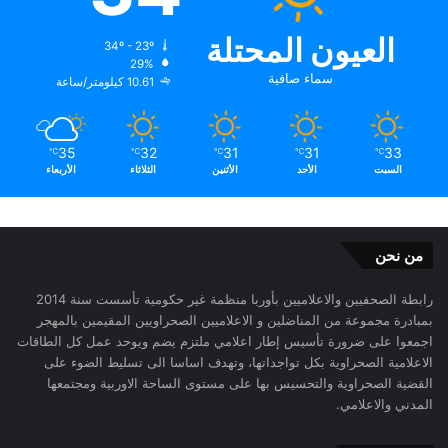
العيون المحتلة
34º - 23º
29%
سماء صافية
10.61 كيلومتر/ساعة
35
32
31
31
33
℃
℃
℃
℃
℃
السبت
الأحد
الأثنين
الثلاثاء
الأربعاء
من نحن
رابطة الصحفيين والاعلاميين بأوربا منظمة غير حكومية تأسست سنة 2014
بمبادرة مجموعة من المناضلين و الاعلاميين الصحراويين المقيمين بالمهجر
اجمعوا على ضرورة تأسيس إطار اعلامي ملتزم يضم ويوحد عمل كل الطاقات
الاعلامية الصحراوية بكل تواجداتها، وتهدف اساسا الى تسليط الضوء على
القضية الصحراوية والتحسيس بها على مستوى الساحة الاوربية ومجتمعها
المدني والاعلامي.