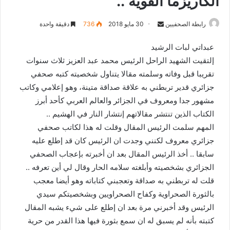
الكاريزما القوية ..
رابطة الصحفيين
S
30 مايو 2018
736
دقيقة واحدة
e
عبداتي لبات الرشيد
n
إلتقيت الشهيد الراحل الرئيس محمد عبد العزيز ثلاث سنوات
d
تقريبا قبل وفاته وسلمته مقالا يتناول شخصيته كتبه صحفي
a
n
جزائري قدير تربطني به علاقة صداقة متينة، وهو إعلامي وكاتب
e
مشهور جدا ومعروف في الجزائر والعالم العربي كأحد أبرز
m
الكتاب الذين تنتشر مقالاتهم إنتشار النار في الهشيم ..
a
المهم سلمت الرئيس المقال وقلت له هذا لكاتب صحفي
i
جزائري معروف لكنني وجدت ان الرئيس كان قد إطلع عليه
l
سابقا .. أخذ الرئيس المقال بعد ان أخبرته بإعجاب الصحفي
الجزائري بشخصيته وأبلغته سلامه الحار وقال لي أين تعرفه ..
قلت له تربطني به صداقة وتعجبني كتاباته وهو أيضا معجب
بالثورة الصحراوية وكفاح الصحراويين وبشخصيتكم سيدي
الرئيس وقد أخبرني مرة بعد ان إطلع على شيء يشبه المقال
كتبته بأنه لم يسبق له ان سمع بثورة فيها هذا القدر من حرية