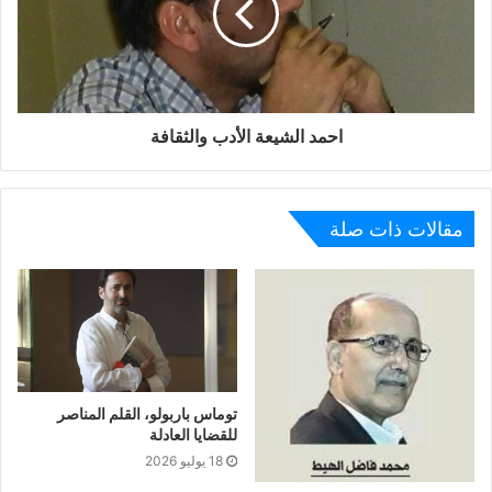
لقد كان الراحل رجلا حكيما يمتلك كاريزما قوية عرف خصوصية
الظرف والمجتمع وكان يعرف كيف يتكلم وكيف يتصرف وكيف
يمرر رسائله لكل شخص حسب دوره وشخصيته رغم إختلاف
الآراء لذلك كان من السهل ان تفهم إن كان سعيدا او حزينا بما
تقول او تفعل دون ان يخبرك بذلك بأسلوب مباشر او مستفز
احمد الشيعة الأدب والثقافة
ودون ان ينظر إليك نظرة غريبة او مريبة ..
فيا ربي رحمتك لذيك الروح ..
مقالات ذات صلة
توماس باربولو، القلم المناصر
للقضايا العادلة
18 يوليو 2026