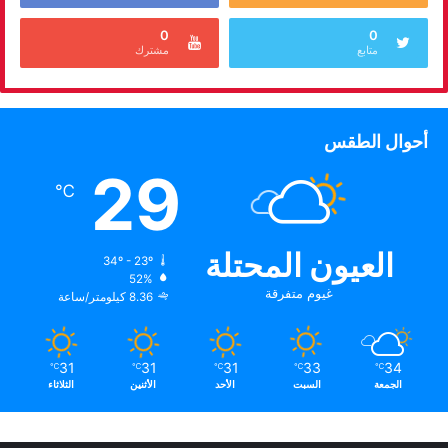
0
0
متابع
مشترك
أحوال الطقس
29
℃
العيون المحتلة
34º - 23º
52%
غيوم متفرقة
8.36 كيلومتر/ساعة
31
31
31
33
34
℃
℃
℃
℃
℃
الجمعة
السبت
الأحد
الأثنين
الثلاثاء