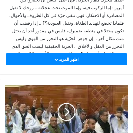
أمرين: إما الركوب فيه، وإما الموت تحت عجلاته .. روحك لا تقبل
المصادرة أو الاحتكار، فهي تبقى حرّة في كل الظروف والأحوال،
فلماذا تخضع لتهديد الطغاة، وتقبل العبودية؟؟ .. إذا رفضت أن
تكون محتلا في منطقة ضميرك، فليس في مقدور أحد أن يحتل
منك مكان آخر .. إن جوهر الحرّية هو التحرر من الهوى وليس
التحرر من العقل والأخلاق .. الحرية الحقيقية ليست الحق الذي
يجيز للإنسان أن يختار الشر، الحرية –هي الأخرى- كالحق لا
اظهر المزيد
تعطى لمن يستحقها، بل تأخذ ممن أغتصبها ..
بحثت مطولا عن تلك الكلمات التي قد توفيكم حقكم أيها
الأبطال في زمن الانهزام، بحثت لأني ما كنت قادرا على التحدث
عن شيء عظيم كالحرية خوفا من ان أكتب فأقصر حين تخون
كلماتي عظمة عفويتكم ومع ذلك فقد كنت أحتفل دوما بالدموع
والابتسامة حين تقتربون في كل مرة بي وبشعبي من خط النهاية
.. إحتفلت بخيال بطل يفوز بلقب تاريخي في دورة اولمبية على
ارض ما في بلد ما، ثم يعلق علم بلده الأم على رقبته، احتفلت
على طريقتي وأنا أتابع صور رائعة وجميلة كنت قد شاهدتها قبل
ذلك في بلاد كثيرة أخرى ولم انتظر طويلا حين دخلت مرحلة