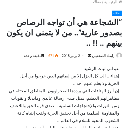
الرئيسية
/
مقالات
مقالات
“الشجاعة هي أن تواجه الرصاص
بصدور عارية”.. من لا يتمنى ان يكون
بينهم .. !! ..
رابطة الصحفيين
S
2 يوليو 2018
671
دقيقة واحدة
e
عبداتي لبات الرشيد
n
إهداء .. الى كل العزل إلا من إيمانهم الذين خرجوا من أجل
d
الحرية ولا يعلم عنهم أحد ..
a
n
إن أبرز الهتافات التي يرددها الصحراويون بالمناطق المحتلة في
e
مظاهراتهم العظيم، تمثل صدى رسالة غاندي ومانديلا وإيقونات
m
زمن الثورات والإحتجاجات السلمية .. صدى قوة الحق واللاعنف
a
والمقاومة السلمية من أجل تحقيق الحرية ولفت إنتباه كافة
i
الشعوب المحبة للسلام في العالم ..
l
عندما يتحرك قطار الحرية، فإن على الناس أن يختاروا بين