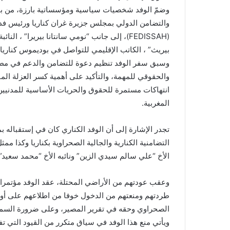
وضمّ الوفد شخصيات سياسية ومؤسساتية بارزة، من بين
l
والتضامن الدولي بمجلس جزيرة غران كناريا ورئيس ف
(FEDISSAH)، إلى جانب “نومي سانتانا بيريرا” 
بيريث” ، الكاتب الإقليمي للتواصل في بوديموس كناريا.
وسبق سفر الوفد تنظيم دعوة للتضامن والدعم في مطار
والحقوقي للمهمة، والتأكيد على أهمية كسر العزلة ال
انتهاكات مستمرة للحقوق والحريات الأساسية للمدنيين
المغربية.
تجدر الإشارة إلى أن الوفد الكناري كان في إستقباله ب
التضامنية الكنارية والجالية الصحراوية بكناريا وكذا مم
الأخ “علي سالم سيدي الزين” ونائبه الأخ “محمد سعيد”.
وعقب عودتهم من الأراضي المحتلة، عقد الوفد مؤتمرا 
طردتهم ومنعتهم من الدخول خوفا من اطلاعهم على أ
الصحراوي وحقه في تقرير المصير، وعلى ضرورة السماح
ويأتي منع هذا الوفد في سياق متكرر من القيود التي 