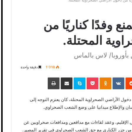
ريًا من دخول الأراضي الصحراوية المحتلة.
ع وفدًا كناريًا من
اوية المحتلة.
بأوروبا/ لاس بالماس
1٬018
دقيقة واحدة
‏Reddit
‏VKontakte
Odnoklassniki
Pocket
Skype
مشاركة عبر البريد
طباعة
ن دخول الأراضي الصحراوية المحتلة، كان يعتزم التوجه إلى
سان والإطلاع ميدانيا على وضع الشعب الصحراوي.
ي الإقليم، وعقد لقاءات مع مدافعين ومدافعات صحراويين عن
م من جزر الكناري مع حق الشعب الصحراوي في تقرير المصير.