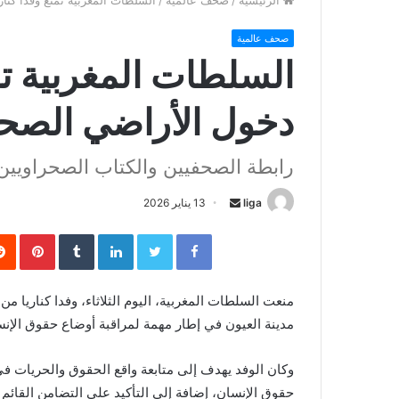
الرئيسية
/
صحف عالمية
/
السلطات المغربية تمنع وفدًا كنا
صحف عالمية
السلطات المغربية تمن
دخول الأراضي الصحر
رابطة الصحفيين والكتاب الصحراويين 
liga
S
13 يناير 2026
e
Facebook
Twitter
LinkedIn
‏Tumblr
Pinterest
n
d
a
منعت السلطات المغربية، اليوم الثلاثاء، وفدا كناريا م
n
مدينة العيون في إطار مهمة لمراقبة أوضاع حقوق الإن
e
m
وكان الوفد يهدف إلى متابعة واقع الحقوق والحريات ف
a
حقوق الإنسان، إضافة إلى التأكيد على التضامن القائ
i