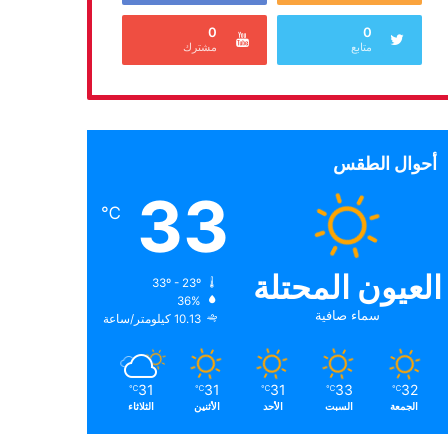
0
0
متابع
مشترك
أحوال الطقس
33
℃
العيون المحتلة
33º - 23º
36%
سماء صافية
10.13 كيلومتر/ساعة
31
31
31
33
32
℃
℃
℃
℃
℃
الجمعة
السبت
الأحد
الأثنين
الثلاثاء