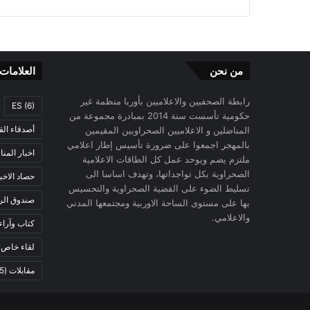
من نحن
العلامات
رابطة الصحفيين والاعلاميين بأوربا منظمة غير
ES
(6)
حكومية تأسست سنة 2014 بمبادرة مجموعة من
أصدقاء الق
المناضلين و الاعلاميين الصحراويين المقيمين
بالمهجر اجمعوا على ضرورة تأسيس إطار اعلامي
اخبار المن
ملتزم يضم ويوحد عمل كل الطاقات الاعلامية
الصحراوية بكل تواجداتها، وتهدف اساسا الى
حصاد الاخب
تسليط الضوء على القضية الصحراوية والتحسيس
صندوق الرح
بها على مستوى الساحة الاوربية ومجتمعها المدني
والاعلامي.
كتاب وآراء
لقاء خاص
)
مقابلات
(5)