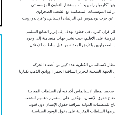
ها “كارميلو راميريث” ، مستشار التعاون المؤسساتي
درالية المؤسسات المتضامنة مع الشعب الصحراوي
، النائبة عن حزب بوديموس في البرلمان الإسباني، و”فرناندو رويث
 غران كناريا، في خطوة تهدف إلى إبراز الطابع السلمي
مفروضة على الإقليم، حيث تشير جهات متضامنة إلى وجود
 الصحراويين بالأرض المحتلة من قبل سلطات الإحتلال
مطار لاسبالماس الكنارية عدد كبير من أعضاء الحركة
ثل الجبهة الشعبية لتحرير الساقية الحمراء ووادي الذهب بكناريا
صحفيا بمطار لاسبالماس أكد فيه أن السلطات المغربية
وضاع حقوق الإنسان، مؤكدين على إستمرار دعمهم للشعب
 للمنظمات الدولية بمراقبة حقوق الإنسان دون قيود.
تفرضها السلطات المغربية على دخول الوفود السياسية