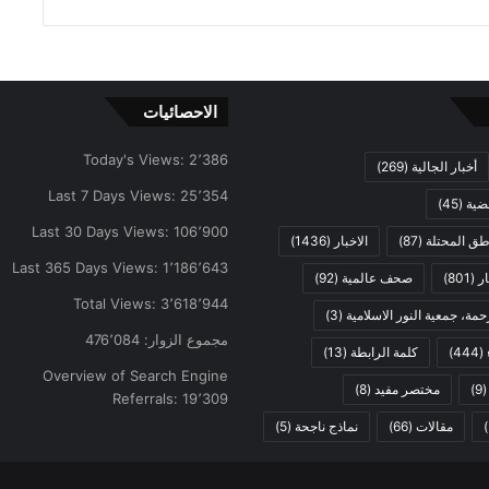
الاحصائيات
Today's Views:
2٬386
أخبار الجالية
(269)
Last 7 Days Views:
25٬354
ضية
(45)
Last 30 Days Views:
106٬900
اطق المحتلة
(87)
الاخبار
(1436)
Last 365 Days Views:
1٬186٬643
ار
(801)
صحف عالمية
(92)
Total Views:
3٬618٬944
مة، جمعية النور الاسلامية
(3)
مجموع الزوار:
476٬084
(444)
كلمة الرابطة
(13)
Overview of Search Engine
(9
مختصر مفيد
(8)
Referrals:
19٬309
مقالات
(66)
نماذج ناجحة
(5)