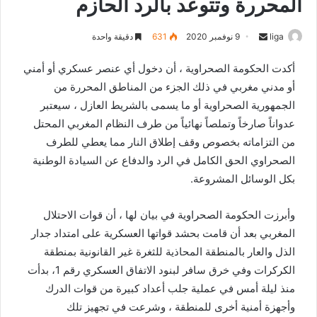
المحررة وتتوعد بالرد الحازم
liga
S
9 نوفمبر 2020
631
دقيقة واحدة
e
أكدت الحكومة الصحراوية ، أن دخول أي عنصر عسكري أو أمني
n
أو مدني مغربي في ذلك الجزء من المناطق المحررة من
d
الجمهورية الصحراوية أو ما يسمى بالشريط العازل ، سيعتبر
a
n
عدواناً صارخاً وتملصاً نهائياً من طرف النظام المغربي المحتل
e
من التزاماته بخصوص وقف إطلاق النار مما يعطي للطرف
m
الصحراوي الحق الكامل في الرد والدفاع عن السيادة الوطنية
a
بكل الوسائل المشروعة.
i
l
وأبرزت الحكومة الصحراوية في بيان لها ، أن قوات الاحتلال
المغربي بعد أن قامت بحشد قواتها العسكرية على امتداد جدار
الذل والعار بالمنطقة المحاذية للثغرة غير القانونية بمنطقة
الكركرات وفي خرق سافر لبنود الاتفاق العسكري رقم 1، بدأت
منذ ليلة أمس في عملية جلب أعداد كبيرة من قوات الدرك
وأجهزة أمنية أخرى للمنطقة ، وشرعت في تجهيز تلك