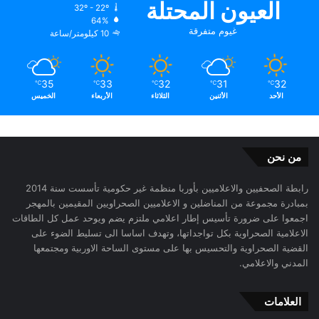
العيون المحتلة
32º - 22º
64%
غيوم متفرقة
10 كيلومتر/ساعة
35
33
32
31
32
℃
℃
℃
℃
℃
الأحد
الأثنين
الثلاثاء
الأربعاء
الخميس
من نحن
رابطة الصحفيين والاعلاميين بأوربا منظمة غير حكومية تأسست سنة 2014
بمبادرة مجموعة من المناضلين و الاعلاميين الصحراويين المقيمين بالمهجر
اجمعوا على ضرورة تأسيس إطار اعلامي ملتزم يضم ويوحد عمل كل الطاقات
الاعلامية الصحراوية بكل تواجداتها، وتهدف اساسا الى تسليط الضوء على
القضية الصحراوية والتحسيس بها على مستوى الساحة الاوربية ومجتمعها
المدني والاعلامي.
العلامات