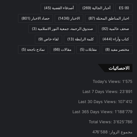
(6)
ES
أخبار الجالية
(269)
أصدقاء القضية
(45)
اخبار المناطق المحتلة
(87)
الاخبار
(1436)
حصاد الاخبار
(801)
صحف عالمية
(92)
صندوق الرحمة، جمعية النور الاسلامية
(3)
كتاب وآراء
(444)
كلمة الرابطة
(13)
لقاء خاص
(9)
مختصر مفيد
(8)
مقابلات
(5)
مقالات
(66)
نماذج ناجحة
(5)
الاحصائيات
Today's Views:
1٬575
Last 7 Days Views:
23٬891
Last 30 Days Views:
107٬412
Last 365 Days Views:
1٬188٬779
Total Views:
3٬625٬786
مجموع الزوار:
476٬588