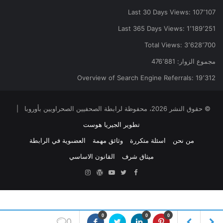
Last 30 Days Views:
107٬107
Last 365 Days Views:
1٬189٬251
Total Views:
3٬628٬700
مجموع الزوار:
476٬881
Overview of Search Engine Referrals:
19٬312
© حقوق النشر 2026، محفوظة لرابطة الصحفيين الصحراويين بأوروبا |
تطوير الجيريا هوست
من نحن
اسئلة متكررة
وثائق مهمة
العضىوية في الرابطة
ميثاق شرف
القانون الاساسي
Facebook
Twitter
YouTube
ووردبريس
Instagram
0
0
0
0