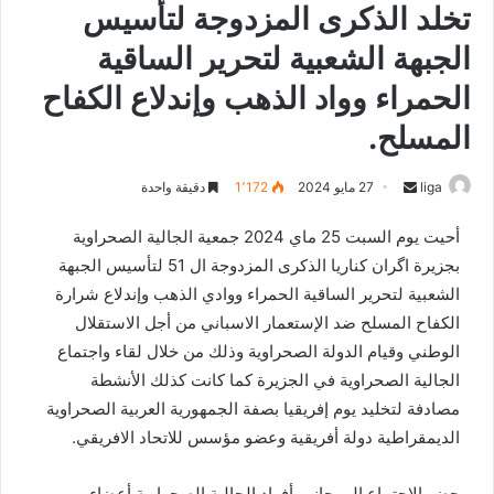
تخلد الذكرى المزدوجة لتأسيس
الجبهة الشعبية لتحرير الساقية
الحمراء وواد الذهب وإندلاع الكفاح
المسلح.
liga
S
27 مايو 2024
1٬172
دقيقة واحدة
e
أحيت يوم السبت 25 ماي 2024 جمعية الجالية الصحراوية
n
بجزيرة اگران كناريا الذكرى المزدوجة ال 51 لتأسيس الجبهة
d
الشعبية لتحرير الساقية الحمراء ووادي الذهب وإندلاع شرارة
a
n
الكفاح المسلح ضد الإستعمار الاسباني من أجل الاستقلال
e
الوطني وقيام الدولة الصحراوية وذلك من خلال لقاء واجتماع
m
الجالية الصحراوية في الجزيرة كما كانت كذلك الأنشطة
a
مصادفة لتخليد يوم إفريقيا بصفة الجمهورية العربية الصحراوية
i
الديمقراطية دولة أفريقية وعضو مؤسس للاتحاد الافريقي.
l
حضر الإجتماع إلى جانب أفراد الجالية الصحراوية أعضاء