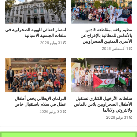
لأمجاد ونضالات الآباء والتمسك بالهوية الوطنية والعادات
والتقاليد الأصيلة كي يستمروا على نفس النهج حتى تحقيق
النصر والإستقلال،كما تم خلاله تكريم أعضاء من الحالية
الصحراوية بتنريفي من قبل مكتب الجمعية وذلك عرفانا
تنظيم وقفة بمقاطعة قادس
انتصار قضائي للهوية الصحراوية في
بمجهوداتهم في سبيل النهوض بالقضية الصحراوية والدفاع عنها.
بالأندلس للمطالبة بالإفراج عن
ملفات الجنسية الاسبانية
الأسرى المدنيين الصحراويين
31 يوليو 2026
1 أغسطس 2026
كناريا/26/05/202
سلطات الأرخبيل الكناري تستقبل
البرلمان الإيطالي يخص أطفال
الأطفال الصحراويين بلاس بالماس
عطل في سلام باستقبال خاص
ولانثروتي ولابالما
30 يوليو 2026
31 يوليو 2026