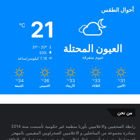
أحوال الطقس
21
℃
العيون المحتلة
31º - 20º
93%
غيوم متفرقة
7.18 كيلومتر/ساعة
34
36
33
33
31
℃
℃
℃
℃
℃
الأثنين
الثلاثاء
الأربعاء
الخميس
الجمعة
من نحن
رابطة الصحفيين والاعلاميين بأوربا منظمة غير حكومية تأسست سنة 2014
بمبادرة مجموعة من المناضلين و الاعلاميين الصحراويين المقيمين بالمهجر
اجمعوا على ضرورة تأسيس إطار اعلامي ملتزم يضم ويوحد عمل كل الطاقات