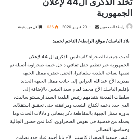
تخلد الذكرى ال44 لإعلان
الجمهورية
رابطة الصحفيين
S
29 فبراير 2020
636
أقل من دقيقة
e
بلاد الباسك/ موقع الرابطة/ الناجم لحميد
n
d
أحيت جمعية الصحراء كاستايس الذكرى ال 44 لإعلان
a
n
الجمهورية عبر تنظيم حفل ثقافي داخل خيمة صحراوية أصيلة تم
e
نصبها بساحة البلدية سلفاتيرا، الحفل حضره ممثل الجبهة
m
بمدريد الأخ عبدالله العرابي إلى جانب ممثل الجبهة الجديد
a
بإقليم الباسك الأخ محمد لمام سيد البشير، بالإضافة إلى
i
سلطات المدينة يتقدمهم رئيس البلدية السيد ارنيستو ساليث،
l
الذي جدد دعمه لكفاح الشعب ومرافقته حتى تحقيق استقلاله.
بدوره ممثل الجبهة بالمقاطعة ذكر بمعاني و دلالات الحدث وما
يحمله من قدسية في نفوس الصحراوين، كما ثمن حضور الجالية
وحماسها النضالي.
رئيس جمعية الصحراء كاستيز الأخ بابا أحمد عياد جدد تضامن