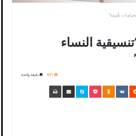
راويات بأوروبا”
نسيقية النساء
651
دقيقة واحدة
‏Reddit
‏VKontakte
Odnoklassniki
Pocket
Skype
مشاركة عبر البريد
طباعة