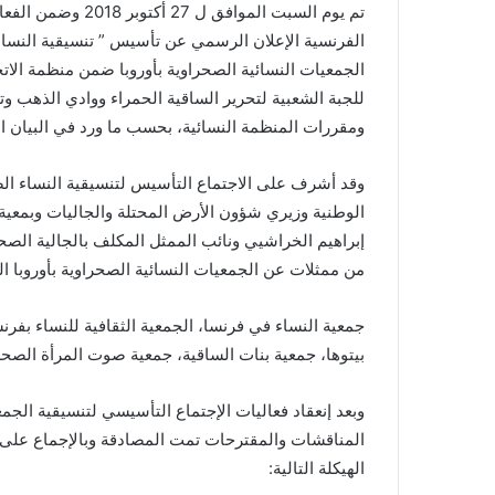
i
الفرنسية الإعلان الرسمي عن تأسيس ”
تنسيقية النساء
l
الجمعيات النسائية
الصحراوية بأوروبا ضمن منظمة الاتح
للجبة الشعبية لتحرير الساقية الحمراء ووادي الذهب و
ومقررات المنظمة النسائية، بحسب ما ورد في البيان 
وقد أشرف على الاجتماع التأسيس لتنسيقية النساء ال
الوطنية
وزيري شؤون الأرض المحتلة والجاليات وبمعية 
إبراهيم
الخراشيي ونائب الممثل المكلف بالجالية الص
من ممثلات عن الجمعيات النسائية الصحراوية بأوروبا ال
جمعية النساء في فرنسا
،
الجمعية الثقافية للنساء بفرن
بيتوها، جمعية بنات الساقية، جمعية صوت المرأة الصحر
وبعد إنعقاد
فعاليات
الإجتماع التأسيسي لتنسيقية الجمع
المناقشات والمقترحات تمت المصادقة وبالإجماع على 
الهيكلة التالية: