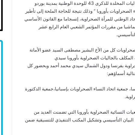
تم يوم السبت الموافق ل 27 أكتوبر 2018 وضمن الفعاليات المخلدة للذكرى 43 للوحدة الوطنية بمدينة بوردو
 الصحراويات بأوروبا ” وذلك نتيجة للحاجة الملحة إلى تأطير
اد الوطني للمرأة الصحراوية، إنسجاما مع القانون
الأساسي
تماشيا من مقررات المؤتمر الشعبي العام
الرابع عشر
التأسيسي.
صحراويات كل من الأخ البشير مصطفى السيد عضو الأمانة
المكلف بالجاليات الصحراوية بأوروبا سيدي
حراوية بفرنسا ودول الشمال سيدي محمد أحمد وبحضور كل
تالية أسماؤهم:
سا
،
جمعية اتحاد النساء الصحراويات بإسبانيا
،
جمعية الدكتورة
اوية.
يات النسائية الصحراوية بأوروبا التي تضمنت العديد من
البيان التأسيسي
وتشكيل المكتب التنفيذي للتنسيقية ضمن