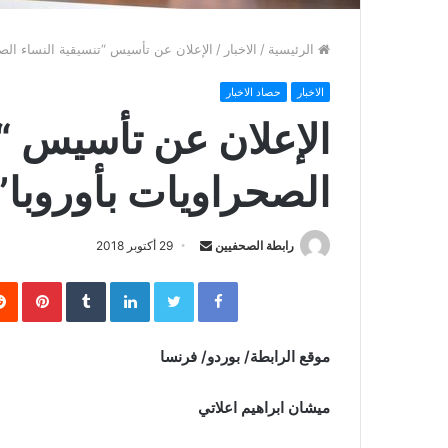
الرئيسية
/
الاخبار
/
الإعلان عن تأسيس “تنسيقية النساء الصح
الاخبار
حصاد الاخبار
الإعلان عن تأسيس “ت
الصحراويات بأوروبا”
رابطة الصحفيين
S
29 أكتوبر 2018
e
Facebook
Twitter
LinkedIn
‏Tumblr
Pinterest
n
d
a
موقع الرابطة/ بوردو/ فرنسا
n
e
ميشان ابراهيم اعلاتي
m
a