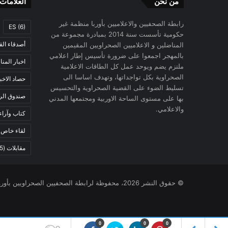
من نحن
العلامات
رابطة الصحفيين والاعلاميين بأوربا منظمة غير
ES
(6)
حكومية تأسست سنة 2014 بمبادرة مجموعة من
أصدقاء الق
المناضلين و الاعلاميين الصحراويين المقيمين
بالمهجر اجمعوا على ضرورة تأسيس إطار اعلامي
اخبار المن
ملتزم يضم ويوحد عمل كل الطاقات الاعلامية
الصحراوية بكل تواجداتها، وتهدف اساسا الى
حصاد الاخب
تسليط الضوء على القضية الصحراوية والتحسيس
صندوق الرح
بها على مستوى الساحة الاوربية ومجتمعها المدني
والاعلامي.
كتاب وآراء
لقاء خاص
)
مقابلات
(5)
© حقوق النشر 2026، محفوظة لرابطة الصحفيين الصحراويين بأوروبا |
0
0
0