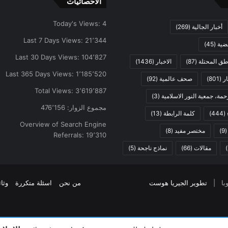
الاحصائيات
Today's Views:
4
أخبار الجالية
(269)
Last 7 Days Views:
21٬344
ضية
(45)
Last 30 Days Views:
104٬827
اطق المحتلة
(87)
الاخبار
(1436)
Last 365 Days Views:
1٬185٬520
ار
(801)
صحف عالمية
(92)
Total Views:
3٬619٬887
مة، جمعية النور الاسلامية
(3)
مجموع الزوار:
476٬156
(444)
كلمة الرابطة
(13)
Overview of Search Engine
(9
مختصر مفيد
(8)
Referrals:
19٬310
مقالات
(66)
نماذج ناجحة
(5)
تطوير الجيريا هوست
من نحن
اسئلة متكررة
وثا