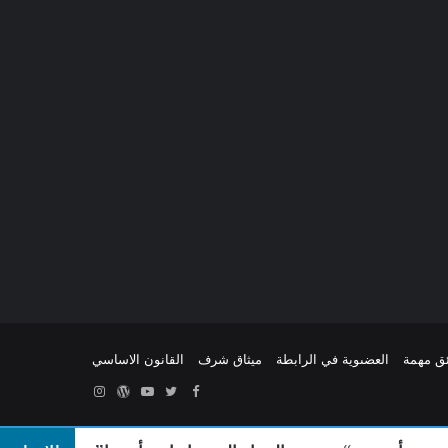
ئق مهمة
العضىوية في الرابطة
ميثاق شرف
القانون الاساسي
Facebook
Twitter
YouTube
ووردبريس
Instagram