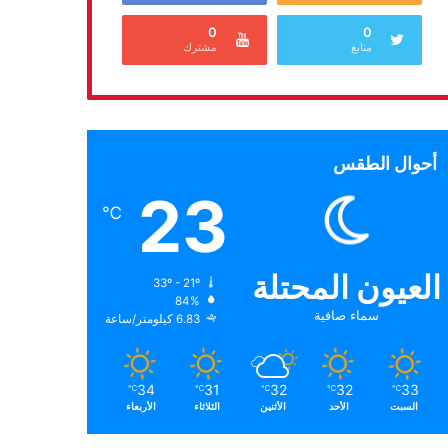
0
0
متابع
مشترك
أحوال الطقس
23
℃
العيون المحتلة
33º - 21º
84%
سماء صافية
6.83 كيلومتر/ساعة
34
31
32
32
33
℃
℃
℃
℃
℃
السبت
الأحد
الأثنين
الثلاثاء
الأربعاء