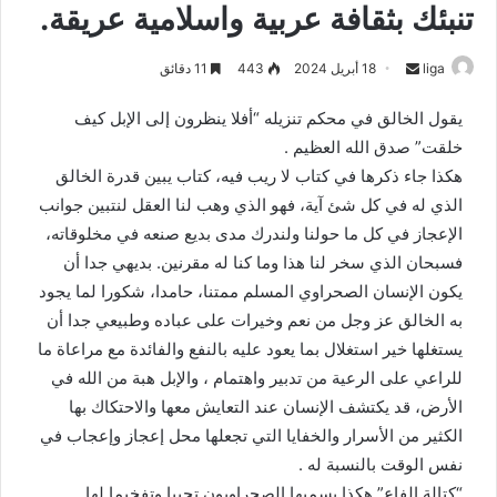
تنبئك بثقافة عربية واسلامية عريقة.
liga
S
18 أبريل 2024
443
11 دقائق
e
يقول الخالق في محكم تنزيله “أفلا ينظرون إلى الإبل كيف
n
خلقت” صدق الله العظيم .
d
هكذا جاء ذكرها في كتاب لا ريب فيه، كتاب يبين قدرة الخالق
a
n
الذي له في كل شئ آية، فهو الذي وهب لنا العقل لنتبين جوانب
e
الإعجاز في كل ما حولنا ولندرك مدى بديع صنعه في مخلوقاته،
m
فسبحان الذي سخر لنا هذا وما كنا له مقرنين. بديهي جدا أن
a
يكون الإنسان الصحراوي المسلم ممتنا، حامدا، شكورا لما يجود
i
به الخالق عز وجل من نعم وخيرات على عباده وطبيعي جدا أن
l
يستغلها خير استغلال بما يعود عليه بالنفع والفائدة مع مراعاة ما
للراعي على الرعية من تدبير واهتمام ، والإبل هبة من الله في
الأرض، قد يكتشف الإنسان عند التعايش معها والاحتكاك بها
الكثير من الأسرار والخفايا التي تجعلها محل إعجاز وإعجاب في
نفس الوقت بالنسبة له .
“كتالة الفاع” هكذا يسميها الصحراويون تحببا وتفخيما لها