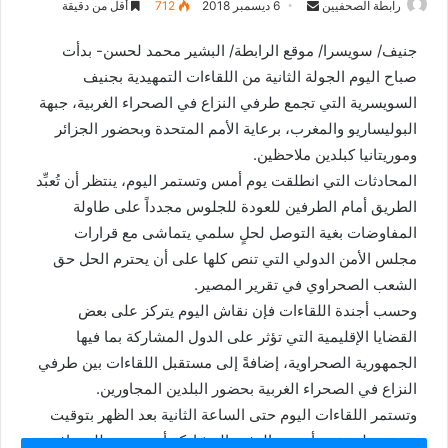
رابطة الصحفيين
S
6 ديسمبر 2018
712
أقل من دقيقة
e
جنيف/ سويسرا/ موقع الرابطة/ البشير محمد لحسن- بدأت
n
صباح اليوم الجولة الثانية من اللقاءات التمهيدية بجنيف
d
السويسرية التي تجمع طرفي النزاع في الصحراء الغربية، جبهة
a
n
البوليساريو والمغرب، برعاية الأمم المتحدة وبحضور الجزائر
e
وموريتانيا كبلدين ملاحظين.
m
المحادثات التي انطلقت يوم أمس وتستمر اليوم، ينتظر أن تُعبِّد
a
الطريق أمام الطرفين للعودة للجلوس مجدداً على طاولة
i
المفاوضات بغية التوصل لحلٍ سلمي يتماشى مع قرارات
l
مجلس الأمن الدولي التي تنص كلها على أن يحترم الحل حق
الشعب الصحراوي في تقرير المصير.
وحسب أجندة اللقاءات فإن نقاش اليوم يتركز على بعض
القضايا الإقليمية التي تؤثر على الدول المشاركة بما فيها
الجمهورية الصحراوية، إضافةً إلى مستقبل اللقاءات بين طرفي
النزاع في الصحراء الغربية بحضور البلدين المجاورين.
وتستمر اللقاءات اليوم حتى الساعة الثانية بعد الظهر بتوقيت
جنيف. ولم يقدم أي من الوفود المشاركة أي تصريح للصحافة