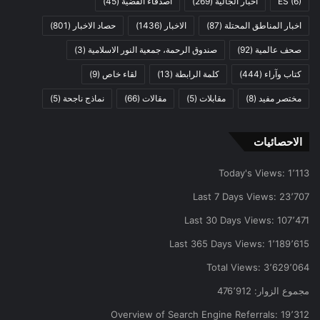
(6)
ES
أخبار الجالية
(269)
أصدقاء القضية
(45)
اخبار المناطق المحتلة
(87)
الاخبار
(1436)
حصاد الاخبار
(801)
صحف عالمية
(92)
صندوق الرحمة، جمعية النور الاسلامية
(3)
كتاب وآراء
(444)
كلمة الرابطة
(13)
لقاء خاص
(9)
مختصر مفيد
(8)
مقابلات
(5)
مقالات
(66)
نماذج ناجحة
(5)
الاحصائيات
Today's Views:
1٬113
Last 7 Days Views:
23٬707
Last 30 Days Views:
107٬471
Last 365 Days Views:
1٬189٬615
Total Views:
3٬629٬064
مجموع الزوار:
476٬912
Overview of Search Engine Referrals:
19٬312