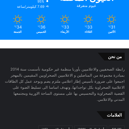
95%
غيوم متفرقة
7.69 كيلومتر/ساعة
34
36
33
33
31
℃
℃
℃
℃
℃
الأثنين
الثلاثاء
الأربعاء
الخميس
الجمعة
من نحن
رابطة الصحفيين والاعلاميين بأوربا منظمة غير حكومية تأسست سنة 2014
بمبادرة مجموعة من المناضلين و الاعلاميين الصحراويين المقيمين بالمهجر
اجمعوا على ضرورة تأسيس إطار اعلامي ملتزم يضم ويوحد عمل كل الطاقات
الاعلامية الصحراوية بكل تواجداتها، وتهدف اساسا الى تسليط الضوء على
القضية الصحراوية والتحسيس بها على مستوى الساحة الاوربية ومجتمعها
المدني والاعلامي.
العلامات