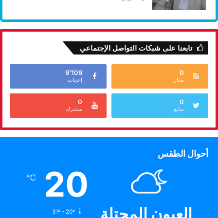
تابعنا على شبكات التواصل الإجتماعي
9٬109
0
مقال
إعجاب
0
0
متابع
مشترك
أحوال الطقس
20
℃
العيون المحتلة
31º - 20º