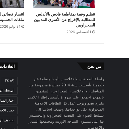
تنظيم وقفة بمقاطعة قادس بالأندلس
انتصار قضائي ل
للمطالبة بالإفراج عن الأسرى المدنيين
ملفات الجنسية ا
الصحراويين
31 يوليو 2026
1 أغسطس 2026
من نحن
العلامات
رابطة الصحفيين والاعلاميين بأوربا منظمة غير
ES
(6)
حكومية تأسست سنة 2014 بمبادرة مجموعة من
أصدقاء الق
المناضلين و الاعلاميين الصحراويين المقيمين
بالمهجر اجمعوا على ضرورة تأسيس إطار اعلامي
اخبار المن
ملتزم يضم ويوحد عمل كل الطاقات الاعلامية
الصحراوية بكل تواجداتها، وتهدف اساسا الى
حصاد الاخب
تسليط الضوء على القضية الصحراوية والتحسيس
صندوق الرح
بها على مستوى الساحة الاوربية ومجتمعها المدني
والاعلامي.