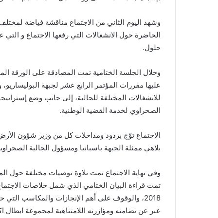
i
وشهد اليوم الثاني من الاجتماع مناقشة فياضة لمختلف 
l
الحاضرة حول الانشغالات التي رفعها الاجتماع و التي ع
حلول.
وخلال الجلسة الختامية تمت المصادقة على الورقة المت
عليها مقررات المؤتمر الرابع عشر لجبهة البوليساريو، 
للانشغالات المختلفة للجالية، إلى جانب وضع إستراتي
الصحراوي لخدمة القضية الوطنية.
الاجتماع توّج بردود ومداخلات كل من وزير شؤون الأرض
بلاهي ممثلة الجبهة باسبانيا ومسؤول الجالية الصحراوية
وفي نهاية الاجتماع تمت تلاوة توصيات مختلفة حول الم
تمت قراءة البيان الختامي الذي شمل خلاصات الاجتماع
2018، والوقوف على أهم الإنجازات والمكاسب التي 
عبر عن تضامنه ومؤازرته اللامتناهية لمجموعة ابطال ا