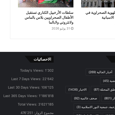
لهوية الصحراوية في
سلطات الأرخبيل الكناري تستقبل
لاسبانية
الأطفال الصحراويين بلاس بالماس
ولانثروتي ولابالما
31 يوليو 2026
الاحصائيات
Today's Views:
1٬302
أخبار الجالية
(269)
Last 7 Days Views:
22٬642
ضية
(45)
Last 30 Days Views:
106٬125
اطق المحتلة
(87)
الاخبار
(1436)
Last 365 Days Views:
1٬186٬818
ار
(801)
صحف عالمية
(92)
Total Views:
3٬621٬185
مة، جمعية النور الاسلامية
(3)
مجموع الزوار:
476٬251