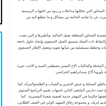
المحاور التي تخللتها مداخلات و ردود من الجهات الرسمية
برت عن ما تعانيه الجالية من مشاكل و ما تتطلع اليه من
ضمنة للمحاور المتعلقة بعمل الجالية وتأطيرها و التي نصت
والنقاط ذات الصلة بتنسيق العمل الجمعوي وإيجاد حلول ناجعة
جيات وخطط مستقبلية من شأنها تقوية وتفعيل الإطار الجمعوي
 المحتلة والجاليات الاخ البشير مصطفى السيد و الاخت خيرة
 بأوروبا ألاخ سيدابراهيم الخراشي.
ناطق المحتلة و جيش التحرير و الشباب و الطلبةوالمرأة، كما
 حيث تدارس الملتقى الثاني باسهاب تقييم البرنامج السنوي
حققتها جاليتنا في المهجر خدمة لقضية شعبنا المصيرية، كما
كديم ايزيك، و مجموعة رفاق الشهيد الولي في الصف الطلابي،