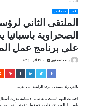
المقبلة
الاخبار
حصاد الاخبار
الملتقى الثاني لرؤس
الصحراوية باسبانيا ي
على برنامج عمل المر
رابطة الصحفيين
S
13 أكتوبر 2018
e
Facebook
Twitter
LinkedIn
‏Tumblr
Pinterest
n
d
a
بلاهي ولد عثمان ـ موفد الرابطة الى مدريد
n
e
اختتمت اليوم السبت بالعاصمة الإسبانية مدريد، أشغال
m
بإسبانيا بالمصادقة على ورقة عمل تضمنت أهم المحاور
a