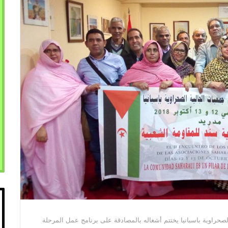
لصحراوية باسبانيا يختتم أشغاله بالمصادقة على برنامج عمل المرحلة