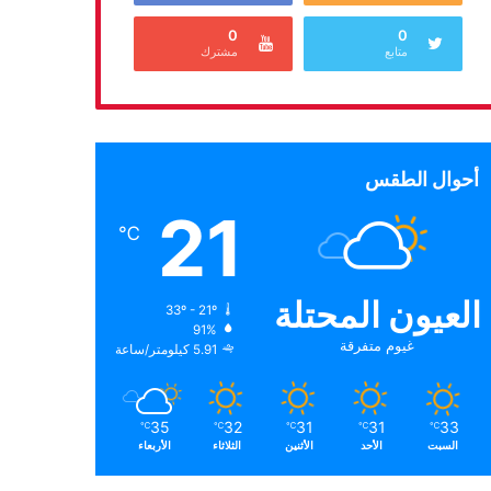
0
0
متابع
مشترك
أحوال الطقس
21
℃
العيون المحتلة
33º - 21º
91%
غيوم متفرقة
5.91 كيلومتر/ساعة
35
32
31
31
33
℃
℃
℃
℃
℃
السبت
الأحد
الأثنين
الثلاثاء
الأربعاء