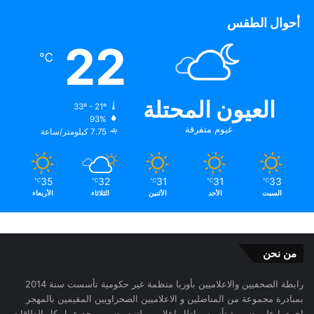
أحوال الطقس
22
℃
العيون المحتلة
33º - 21º
93%
غيوم متفرقة
7.75 كيلومتر/ساعة
35
32
31
31
33
℃
℃
℃
℃
℃
السبت
الأحد
الأثنين
الثلاثاء
الأربعاء
من نحن
رابطة الصحفيين والاعلاميين بأوربا منظمة غير حكومية تأسست سنة 2014
بمبادرة مجموعة من المناضلين و الاعلاميين الصحراويين المقيمين بالمهجر
اجمعوا على ضرورة تأسيس إطار اعلامي ملتزم يضم ويوحد عمل كل الطاقات