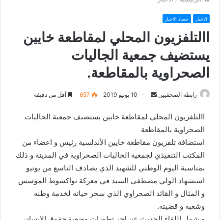
الاخبار
حصاد الاخبار
االتلفزيون المحلي لمقاطعة خايين
يستضيف جمعية الجاليات
الصحراوية بالمقاطعة.
رابطة الصحفيين
S
10 يونيو 2019
657
أقل من دقيقة
e
االتلفزيون المحلي لمقاطعة خايين يستضيف جمعية الجاليات
n
الصحراوية بالمقاطعة
d
استضافة تلفزيون مقاطعة خايين الأندلسية رئيس و اعضاء من
a
n
المكتب التنفيذي لجمعية الجاليات الصحراوية في المدينة و ذلك
e
بمناسبة اليوم الوطني للشهيد الذي يصادف التاسع من يونيو
m
استشهاد الولي مصطفى السيد في معركة نواكشوط المؤسس
a
و المثال و القائد الصحراوي الذي سخر حياته لخدمة وطنه
i
وشعبه و قضيته.
l
و شمل اللقاء الحديث عن اخر تطورات وضعية حقوق الإنسان