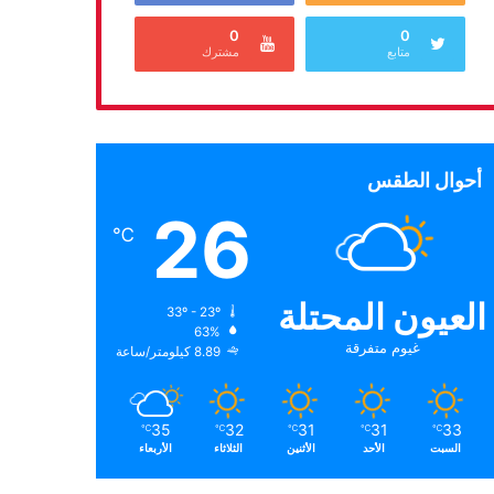
0
0
متابع
مشترك
أحوال الطقس
26
℃
العيون المحتلة
33º - 23º
63%
غيوم متفرقة
8.89 كيلومتر/ساعة
35
32
31
31
33
℃
℃
℃
℃
℃
السبت
الأحد
الأثنين
الثلاثاء
الأربعاء