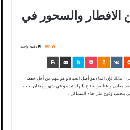
ن الافطار والسحور في
861
دقيقة واحدة
‏Reddit
‏VKontakte
Odnoklassniki
Pocket
Skype
مشاركة عبر البريد
طباعة
حي” لذلك فإن الماء هو أصل الحياة و هو مهم من أجل حفظ
قد معادن و عناصر يحتاج إليها بشدة و في شهر رمضان يجب
ى يتجنب وقوع مثل هذه المشاكل..