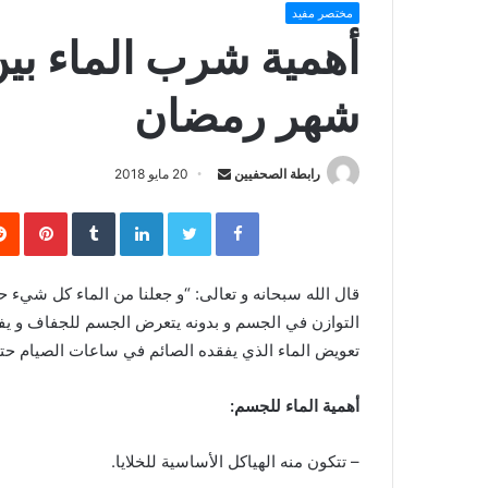
مختصر مفيد
أهمية شرب الماء بي
شهر رمضان
رابطة الصحفيين
S
20 مايو 2018
e
Facebook
Twitter
LinkedIn
‏Tumblr
Pinterest
n
d
a
قال الله سبحانه و تعالى: “و جعلنا من الماء كل شيء 
n
التوازن في الجسم و بدونه يتعرض الجسم للجفاف و يف
e
تعويض الماء الذي يفقده الصائم في ساعات الصيام حت
m
a
أهمية الماء للجسم:
i
l
– تتكون منه الهياكل الأساسية للخلايا.