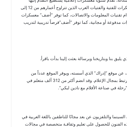
له، تقدم سنوياً معسكرات إعلامية يستطيع التقدم إليها
مشاركون من مختلف الدول العربية، وتقدم هذه المعسكرات للفتية والفتيات العرب الذين تتراوح أعمارهم من 12 إلى
دام تقنيات المعلومات والاتصالات، كما توفر “أضف” معسكرات
ت مدفوعة أو مجانية، كما توفر “أضف”فرصاً تدريبية لتدريب
يليق بنا وبتاريخنا وبرسالة بعثت إلينا بدأت باقرأ.
ني، عن موقع “إدراك” الذي أسسته، ويوفر الموقع عدداً من
الدورات و”الكورسات” المجانية عبر الإنترنت، منها ما يرتبط بمجال الإعلام. وقد انضم أكثر من 312 ألف متعلم في
رحلة في صناعة الأفلام مع نادين لبكي”.
السينما والتلفزيون عن بعد مجانًا للناطقين باللغة العربية في
هذه الفنون للحصول على تعليم وثقافـة متخصصة في مجالات