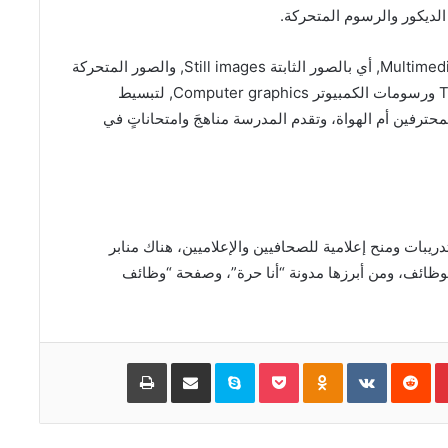
 الديكور والرسوم المتحركة.
ويتم شرح هذه المناهج باستعمال الوسائط المتعددة Multimedia, أي بالصور الثابتة Still images, والصور المتحركة
motion images والصوت Audio والنص المكتوب Text ورسومات الكمبيوتر Computer graphics, لتبسيط
حترفين أم الهواة، وتقدم المدرسة مناهجَ وامتحاناتٍ في
يبات ومنح إعلامية للصحافيين والإعلاميين، هناك منابر
لوظائف، ومن أبرزها مدونة “أنا حرة”، وصفحة “وظائف
Pinterest
‏Reddit
‏VKontakte
Odnoklassniki
Pocket
Skype
مشاركة عبر البريد
طباعة