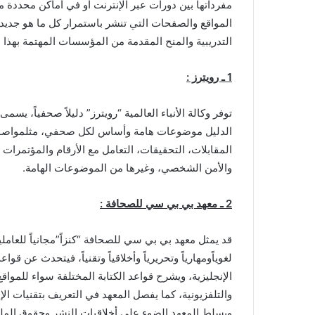
مفرداتها بين دورات عبر الإنترنت أو في أماكن محددة 
i
المواقع والصفحات التي تنشر باستمرار كل ما هو جديد
l
التدريبية والمنح المقدمة من المؤسسات المهتمة بهذا 
1 ـ رويترز :
توفر وكالة الأنباء العالمية “رويترز” دليلاً صحفياً، ي
الدليل موضوعات هامة وأساس لكل صحفي، مثلمواصفات 
المقابلات، التحقيقات، التعامل مع الأرقام والمؤتمرا
والأمن الشخصي، وغيرها من الموضوعات الهامة.
2 ـ معهد بي بي سي للصحافة :
قد يمثل معهد بي بي سي للصحافة “كنزاً”مجانياً للعاملين
لغوياًومهارياً وتحريرياً وأخلاقياً وتقنياً، فيتحدث عن قواع
الإنجليزية، ويشرح قواعد الكتابة المختلفة سواء للمواقع ا
والتلفزيونية، كما يفصل المعهد في التعريف بتقنيات ال
ويسلط المعهد الضوء على أخلاقيات النشر وحقوق الملكي