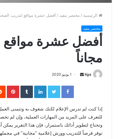
الرئيسية
/
مختصر مفيد
/
أفضل عشرة مواقع لتدريب الصحفيي
مختصر مفيد
أفضل عشرة مواقع ل
مجاناً
liga
S
1 يونيو 2020
e
Facebook
Twitter
LinkedIn
‏Tumblr
Pinterest
n
d
a
إذا كنت لم تدرس الإعلام لكنك شغوف به وتتمنى العمل 
n
للتعرف على المزيد من المهارات العملية، وإن لم تح
e
وتحتاج لتطوير أدائك باستمرار، فإن هذا التقرير يمكن 
m
توفر فرصاً للتدريب وورش إعلامية “مجانية” في مجملها، 
a