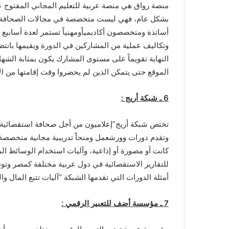
منصة رواق هي منصة عربية للتعليم المجاني المفتوح عبر
بشكل عام، فهي ليست متخصصة في مجالات الصحافة والإ
أساتذة ومتخصصون أكاديمياًومهنياً تستمر لعدة أسابيع 
وتكاليف عملية من المشاركين في الدورة ويقيمها بانت
النهاية تقويماً على مستوى المشارك يكون بمثابة الشهادة
الموقع حتى يتمكن الذين لم يحضروا وقت إقامتها من الاس
6 ـ شبكة أريج :
تختص شبكة أريج”إعلاميون من أجل صحافة استقصائية ف
وتقدم دورات وورشعمل ومنحاً تدريبية مجانية متخصصة ل
كانت أو مصورة أو إذاعية، وآليات استخدام الوسائط الم
للتقارير الاستقصائية في دول عربية مختلفة كمصر وتو
أمثلة الدورات التي تقدمها الشبكة “آليات تتبع المال وا
7 ـ مؤسسة أضف للتعبير الرقمي :