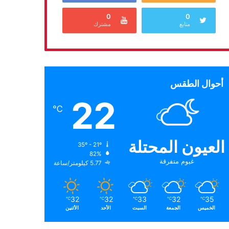
0
0
متابع
مشترك
أحوال الطقس
22
℃
العيون المحتلة
35º - 21º
82%
غيوم متفرقة
5.77 كيلومتر/ساعة
32
32
33
32
35
℃
℃
℃
℃
℃
الخميس
الجمعة
السبت
الأحد
الأثنين