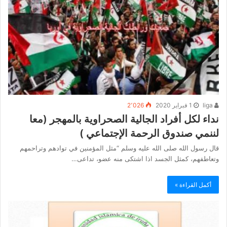
liga
1 فبراير 2020
2٬026
نداء لكل أفراد الجالية الصحراوية بالمهجر (معا
لننمي صندوق الرحمة الإجتماعي )
قال رسول الله صلى الله عليه وسلم “مثل المؤمنين في توادهم وتراحمهم
وتعاطفهم، كمثل الجسد اذا اشتكى منه عضو، تداعى…
أكمل القراءة »