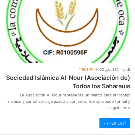
liga
1 يناير 2020
1٬601
(Sociedad Islámica Al-Nour (Asociación de
Todos los Saharauis
La Asociación Al-Nour representa un marco para el trabajo
islámico y caritativo organizado y conjunto, fue aprobado formal y
legalmente…
أكمل القراءة »