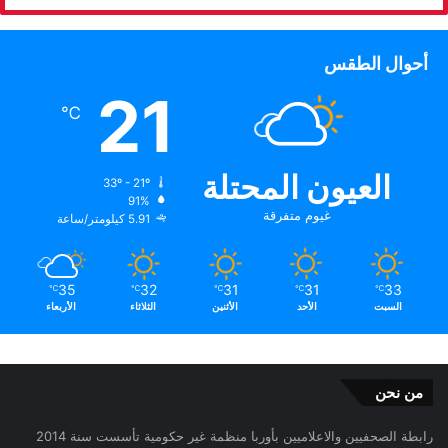
أحوال الطقس
21
℃
العيون المحتلة
33º - 21º
91%
غيوم متفرقة
5.91 كيلومتر/ساعة
35
32
31
31
33
℃
℃
℃
℃
℃
السبت
الأحد
الأثنين
الثلاثاء
الأربعاء
من نحن
رابطة الصحفيين والاعلاميين بأوربا منظمة غير حكومية تأسست سنة 2014