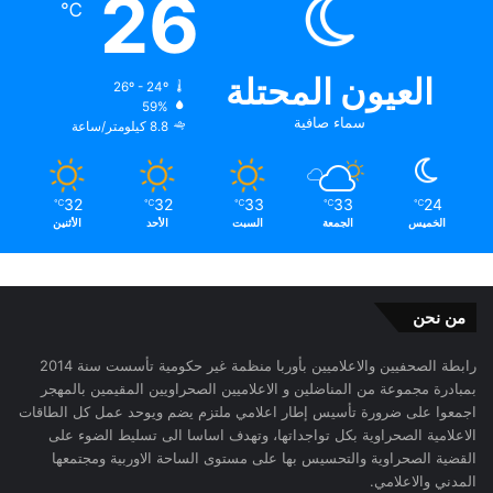
26
℃
العيون المحتلة
26º - 24º
59%
سماء صافية
8.8 كيلومتر/ساعة
32
32
33
33
24
℃
℃
℃
℃
℃
الخميس
الجمعة
السبت
الأحد
الأثنين
من نحن
رابطة الصحفيين والاعلاميين بأوربا منظمة غير حكومية تأسست سنة 2014
بمبادرة مجموعة من المناضلين و الاعلاميين الصحراويين المقيمين بالمهجر
اجمعوا على ضرورة تأسيس إطار اعلامي ملتزم يضم ويوحد عمل كل الطاقات
الاعلامية الصحراوية بكل تواجداتها، وتهدف اساسا الى تسليط الضوء على
القضية الصحراوية والتحسيس بها على مستوى الساحة الاوربية ومجتمعها
المدني والاعلامي.