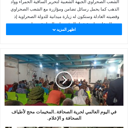
الشعب الصحراوي الجبهة الشعبية لتحرير الساقية الحمراء وواد
الذهب كما يحمل رسائل تضامن ومؤازرة مع الشعب الصحراوي
وقضيته العادلة وستكون له زيارة ميدانية للدولة الصحراوية إذ
سيطلع على طبيعة عمل المؤسسات الوطنية وسبل تعزيز
اظهر المزيد
التعاون الثنائي في مختلف المجالات خصوصا الجانب الإنساني.
المشاركون بالوفد بدورهم عبروا عن سعادتهم للقيام بزيارة
تضامن وإطلاع على واقع الشعب الصحراوي بمخيمات العزة
والكرامة رغم قساوة الظروف الطبيعية إلا أن الشعب
الصحراوي يواصل الصمود والتحدي من أجل نيل حقه المشروع
في الحرية والإستقلال.
نابارا/إسبانيا04/05/2024
في اليوم العالمي لحرية الصحافة..المخيمات محج لأطياف
الصحافة و الإعلام.