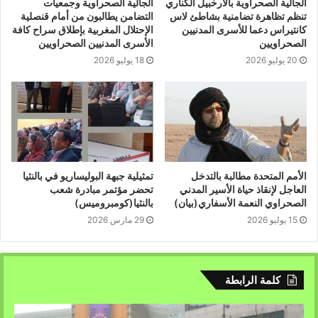
الجالية الصحراوية بالأرخبيل الكناري
الجالية الصحراوية وجمعيات
تنظم تظاهرة تضامنية بشاطئ لاس
التضامن يطالبون من أمام قنصلية
كانتيراس دعما للأسرى المدنيين
الإحتلال المغربية بإطلاق سراح كافة
الصحراويين
الأسرى المدنيين الصحراويين
20 يوليو 2026
18 يوليو 2026
الأمم المتحدة مطالبة بالتدخل
تمثيلية جبهة البوليساريو في بالنثيا
العاجل لإنقاذ حياة الأسير المدني
تحضر مؤتمر مبادرة شعب
الصحراوي النعمة الأسفاري(بيان)
بالنثيا(كومبروميس)
15 يوليو 2026
29 مارس 2026
كلمة الرابطة