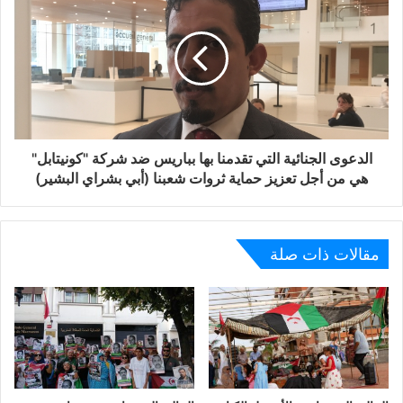
دعم كفاح الشعب الصحراوي وقضيته العادلة وجددت العزم على
مواصلة مرافقة نضال الشعب الصحراوي في كل المجالات حتى
تقرير المصير والاستقلال.
وحملت المسؤولة النقابية المكلف بالبلدان العربية، إفريقيا
واسيا السيدة أليخاندرا أورتيغا اسبانيا المسؤولية التاريخية
الدعوى الجنائية التي تقدمنا بها بباريس ضد شركة "كونيتابل"
والقانونية والأخلاقية تجاه الشعب الصحراوي وضرورة الوفاء
هي من أجل تعزيز حماية ثروات شعبنا (أبي بشراي البشير)
بالتزاماتها.
ووجه ممثل جبهة البوليساريو بمقاطعة مدريد عابدين بشرايا
مقالات ذات صلة
بالمناسبة دعوة لحضور الندوة الأوروبية ال43 لدعم الشعب
الصحراوي (اوكوكو) التي ستعقد في يومي 16 و17 من شهر
نوفمبر القادم، مشيرا في هذا السياق أن هذا الحدث سيكون
موعدا لتذكير اسبانيا بمسؤوليتها في النزاع ومطالبتها بالوفاء
بالتزاماتها من اجل إيجاد حل سريع وعادل يضمن حق الشعب
الصحراوي في تقرير المصير والاستقلال.