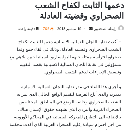
دعمها الثابت لكفاح الشعب
الصحراوي وقضيته العادلة
رابطة الصحفيين
S
19 سبتمبر 2018
705
دقيقة واحدة
e
– أكدت نقابة اللجان العمالية الاسبانية دعمها الثابت لكفاح
n
الشعب الصحراوي وقضيته العادلة، وذلك في لقاء جمع وفدا
d
صحراويا تترأسه ممثلة جبهة البوليساريو باسبانيا خيرة بلاهي مع
a
n
مسؤولين في نقابة اللجان العمالية الاسبانية بقصد التقييم
e
وتنسيق الإجراءات لدعم الشعب الصحراوي.
m
a
و أجري هذا اللقاء في مقر نقابة اللجان العمالية الاسبانية
i
بمدريد والذي أتاح الفرصة لتقييم الواقع الحالي الذي يمر به
l
الشعب الصحراوي وخاصة الوضع في المناطق المحتلة من
الصحراء الغربية والتردي الذي تشهده حقوق الإنسان هناك،
بالإضافة الى التطرق للمعركة القضائية في المحاكم الأوروبية
من اجل احترام سيادة إقليم الصحراء الغربية الذي أكدت محكمة