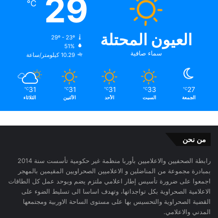
29
℃
العيون المحتلة
29º - 23º
51%
سماء صافية
10.29 كيلومتر/ساعة
31
31
31
33
27
℃
℃
℃
℃
℃
الجمعة
السبت
الأحد
الأثنين
الثلاثاء
من نحن
رابطة الصحفيين والاعلاميين بأوربا منظمة غير حكومية تأسست سنة 2014
بمبادرة مجموعة من المناضلين و الاعلاميين الصحراويين المقيمين بالمهجر
اجمعوا على ضرورة تأسيس إطار اعلامي ملتزم يضم ويوحد عمل كل الطاقات
الاعلامية الصحراوية بكل تواجداتها، وتهدف اساسا الى تسليط الضوء على
القضية الصحراوية والتحسيس بها على مستوى الساحة الاوربية ومجتمعها
المدني والاعلامي.