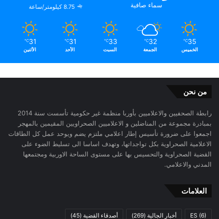
سماء صافية
8.75 كيلومتر/ساعة
31
31
33
32
35
℃
℃
℃
℃
℃
الخميس
الجمعة
السبت
الأحد
الأثنين
من نحن
رابطة الصحفيين والاعلاميين بأوربا منظمة غير حكومية تأسست سنة 2014
بمبادرة مجموعة من المناضلين و الاعلاميين الصحراويين المقيمين بالمهجر
اجمعوا على ضرورة تأسيس إطار اعلامي ملتزم يضم ويوحد عمل كل الطاقات
الاعلامية الصحراوية بكل تواجداتها، وتهدف اساسا الى تسليط الضوء على
القضية الصحراوية والتحسيس بها على مستوى الساحة الاوربية ومجتمعها
المدني والاعلامي.
العلامات
(6)
ES
أخبار الجالية
(269)
أصدقاء القضية
(45)