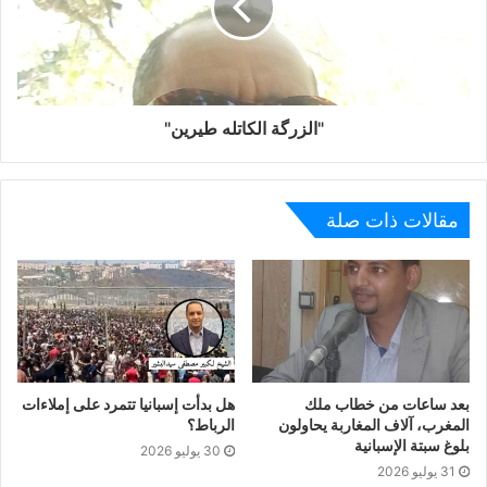
سقوط أوروبا “الإتحاد” ليس وليـد جائحة الكورونا، بل سبقت
الكورونا تشققات هددت وجود كيان موحد للأوروبيين
"الزرگة الكاتله طيرين"
أزمة الرهن العقاري العالمية: إجتاحت الازمة المالية الديار
الأوربية سنة 2008 و انهارت بلدان كاليونان و البرتغال و إسبانيا،
و مس الضر جل الدول الأوروبية و ظل الإتحاد متربعا على
كرسي المشاهد دون أن يحرك ساكنا.
مقالات ذات صلة
أوروبا عاجزة أمام الروس في شبه جزيرة القرم: أظهر
الخلاف الروسي الأوكراني تشرذما اورربيا غير مسبوق بعد أن
سيطرة موسكو على شبه الجزيرة الأوكرانية دون أن يظهر
الإتحاد الأوروبي أي تجاوب سياسيا ولا عسكريا مع أوكرانيا الدول
العضو.
بعد ساعات من خطاب ملك
هل بدأت إسبانيا تتمرد على إملاءات
المغرب، آلاف المغاربة يحاولون
الرباط؟
فشل الإتحاد في إقرار سياسة موحدة للهجرة: بين مرحب و
بلوغ سبتة الإسبانية
30 يوليو 2026
رافض إحتضنت بروكسل جلسات و أخرى من أجل توحيد جهود
31 يوليو 2026