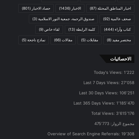
اخبار المناطق المحتلة
(87)
الاخبار
(1436)
حصاد الاخبار
(801)
صحف عالمية
(92)
صندوق الرحمة، جمعية النور الاسلامية
(3)
كتاب وآراء
(444)
كلمة الرابطة
(13)
لقاء خاص
(9)
مختصر مفيد
(8)
مقابلات
(5)
مقالات
(66)
نماذج ناجحة
(5)
الاحصائيات
Today's Views:
1٬222
Last 7 Days Views:
27٬058
Last 30 Days Views:
106٬251
Last 365 Days Views:
1٬185٬470
Total Views:
3٬615٬176
مجموع الزوار:
475٬773
Overview of Search Engine Referrals:
19٬308