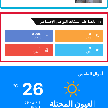
تابعنا على شبكات التواصل الإجتماعي
9٬095
0
مقال
إعجاب
0
0
متابع
مشترك
أحوال الطقس
26
℃
العيون المحتلة
35º - 24º
62%