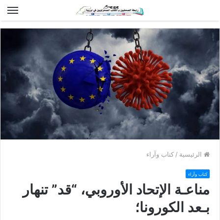
الق
الرئيسية
/
كتاب وآراء
كتاب وآراء
مناعـة الإتحاد الأوروبي، “قد” تنهار
بـعد الكورونا؛