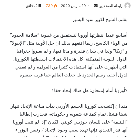
رابطة الصحفيين
S
29 مارس 2020
739
2 دقائق
e
بقلم: الشيخ لكبير سيد البشير
n
d
أسابيع عددا انتظرتها أوروبا لتستفيق من غيبوبة “سلامة الحدود”
a
n
من الوباء الكاسح، ربما أقنعهم بذلك أن جل الأوبية مثل “الإيبولا”
e
و “زيكا” ولدا في بلدان فقيرة و ماتا فيها، و لم يعبروا جغرافيا
m
الدول القويـة المتمكنة. كل هذه الاحتمالات اسقطتها الكورونا،
a
التي أظهرت على أنها استفادت كثيرا من العولمة و لم تعطي
i
لدول أحقية رسم الحدود بل جعلت العالم حقا قريـة صغيرة.
l
?أوروبا أمام إمتحان: هل هناك إتحاد حقا؟
منذ أن إكتسحت كورونا الجسم الأوربي بدأت مناعة الإتحاد تنهار
شيئا فشئا، تمام كمناعة شعوبه و حكوماته، فحذرت إيطاليا
“اليتيمة” على للسان جوزيبي كونتي الكيان “إذا لم تثبت أوروبا
أنها قدر التحدي فإنها تهدد سبب وجود الإتحاد”، رئيس الوزراء