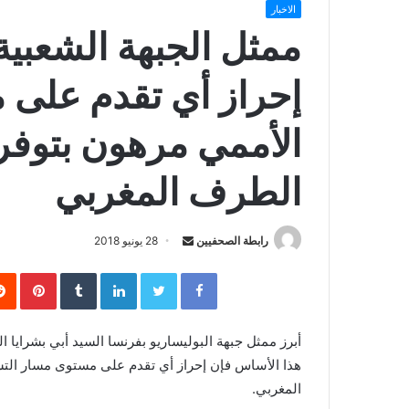
الاخبار
ممثل الجبهة الشعبية
إحراز أي تقدم على 
الأممي مرهون بتوفر 
الطرف المغربي
رابطة الصحفيين
S
28 يونيو 2018
e
Facebook
Twitter
LinkedIn
‏Tumblr
Pinterest
n
d
a
أبرز ممثل جبهة البوليساريو بفرنسا السيد أبي بشرايا 
n
هذا الأساس فإن إحراز أي تقدم على مستوى مسار التس
e
المغربي.
m