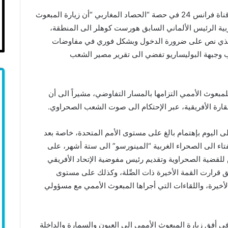
وأضاف الدبلوماسي الصحراوي خلال نزوله ضيفا على قناة فرانس 24 في حصة “الحصاد المغاربي “أن زيارة المبعوث
بية الرئيس الألماني السابق هورست كوهلر الى المنطقة،
من تطبيق قرار مجلس الأمن الأخير 2414، والذي نص على ضرورة الدخول وبشكل فوري في مفاوضات
وجبهة البوليساريو تفضي الى تقرير مصير الشعب
لمبعوث الأممي التزامها بالمسار التفاوضي، مشيراً الى أن
قارة الأفريقية، عبر الإحتكام الى صوت الشعب الصحراوي.
 اليوم بإهتمام بالغ على مستوى الأمم المتحدة، خاصة بعد
تفتاء الى الصحراء الغربية “المينورسو” الى ستة أشهر، على
لقضية الصحراوية وتقديم رئيس مفوضية الإتحاد الأفريقي
قرارت القمة الأخيرة ذات الصِّلة، وكذلك على مستوى
الأخيرة، واللقاءات التي أجراها المبعوث الأممي مع مسؤولي
في أفق زيارة المبعوث الأممي الى العيون والسمارة والداخلة