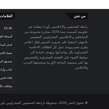
من نحن
العلامات
رابطة الصحفيين والاعلاميين بأوربا منظمة غير
ES
(6)
حكومية تأسست سنة 2014 بمبادرة مجموعة من
أصدقاء الق
المناضلين و الاعلاميين الصحراويين المقيمين
بالمهجر اجمعوا على ضرورة تأسيس إطار اعلامي
اخبار المن
ملتزم يضم ويوحد عمل كل الطاقات الاعلامية
الصحراوية بكل تواجداتها، وتهدف اساسا الى
حصاد الاخب
تسليط الضوء على القضية الصحراوية والتحسيس
صندوق الرح
بها على مستوى الساحة الاوربية ومجتمعها المدني
والاعلامي.
كتاب وآراء
لقاء خاص
)
مقابلات
(5)
© حقوق النشر 2026، محفوظة لرابطة الصحفيين الصحراويين بأوروبا |