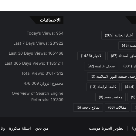
الاحصائيات
Today's Views:
954
أخبار الجالية
(269)
Last 7 Days Views:
23٬922
ضية
(45)
Last 30 Days Views:
105٬468
اطق المحتلة
(87)
الاخبار
(1436)
Last 365 Days Views:
1٬185٬211
ار
(801)
صحف عالمية
(92)
Total Views:
3٬617٬512
مة، جمعية النور الاسلامية
(3)
مجموع الزوار:
476٬009
(444)
كلمة الرابطة
(13)
Overview of Search Engine
(9
مختصر مفيد
(8)
Referrals:
19٬309
مقالات
(66)
نماذج ناجحة
(5)
تطوير الجيريا هوست
من نحن
اسئلة متكررة
وثا