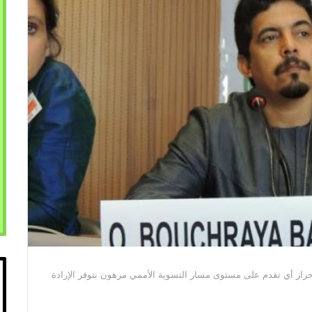
إحراز أي تقدم على مستوى مسار التسوية الأممي مرهون بتوفر الإرادة