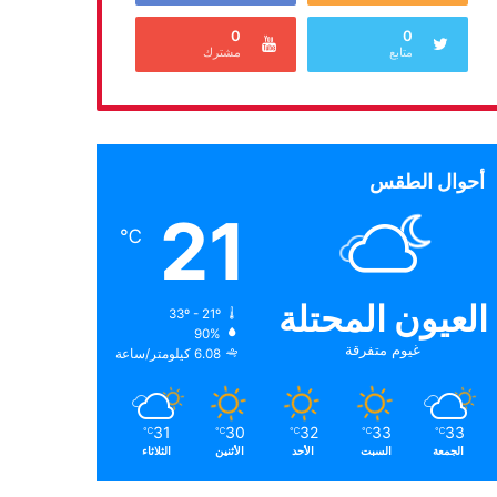
0
0
متابع
مشترك
أحوال الطقس
21
℃
العيون المحتلة
33º - 21º
90%
غيوم متفرقة
6.08 كيلومتر/ساعة
31
30
32
33
33
℃
℃
℃
℃
℃
الجمعة
السبت
الأحد
الأثنين
الثلاثاء