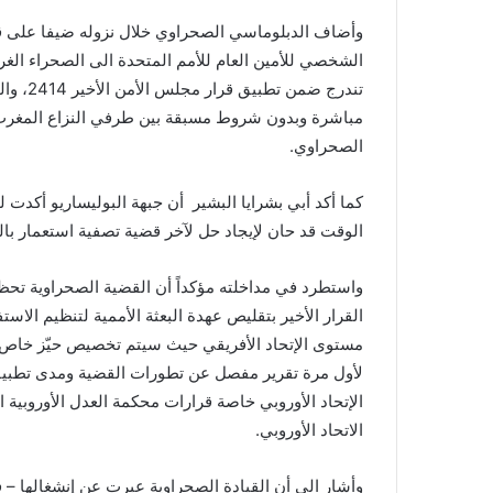
a
i
الشخصي للأمين العام للأمم المتحدة الى الصحراء الغر
l
تندرج ض
مباشرة وبدون شروط مسبقة بين طرفي النزاع المغرب 
الصحراوي.
كما أكد أبي بشرايا البشير أن جبهة البوليساريو أكدت ل
الوقت قد حان لإيجاد حل لآخر قضية تصفية استعمار بال
واستطرد في مداخلته مؤكداً أن القضية الصحراوية تحظى
القرار الأخير بتقليص عهدة البعثة الأممية لتنظيم الاس
مستوى الإتحاد الأفريقي حيث سيتم تخصيص حيّز خاص ل
لأول مرة تقرير مفصل عن تطورات القضية ومدى تطبيق 
الإتحاد الأوروبي خاصة قرارات محكمة العدل الأوروبية 
الاتحاد الأوروبي.
وأشار الى أن القيادة الصحراوية عبرت عن إنشغالها – 