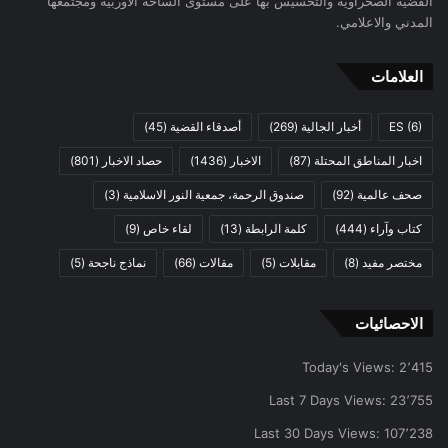
القضية الصحراوية والتحسيس بها على مستوى الساحة الاوربية ومجتمعها
المدني والاعلامي.
العلامات
(6)
ES
أخبار الجالية
(269)
أصدقاء القضية
(45)
اخبار المناطق المحتلة
(87)
الاخبار
(1436)
حصاد الاخبار
(801)
صحف عالمية
(92)
صندوق الرحمة، جمعية النور الاسلامية
(3)
كتاب وآراء
(444)
كلمة الرابطة
(13)
لقاء خاص
(9)
مختصر مفيد
(8)
مقابلات
(5)
مقالات
(66)
نماذج ناجحة
(5)
الاحصائيات
Today's Views:
2٬415
Last 7 Days Views:
23٬755
Last 30 Days Views:
107٬238