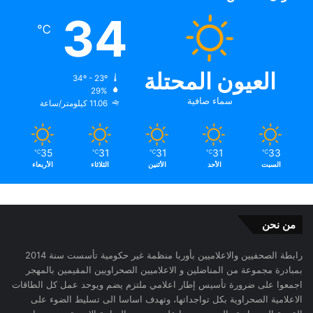
34
℃
العيون المحتلة
34º - 23º
29%
سماء صافية
11.06 كيلومتر/ساعة
35
31
31
31
33
℃
℃
℃
℃
℃
السبت
الأحد
الأثنين
الثلاثاء
الأربعاء
من نحن
رابطة الصحفيين والاعلاميين بأوربا منظمة غير حكومية تأسست سنة 2014
بمبادرة مجموعة من المناضلين و الاعلاميين الصحراويين المقيمين بالمهجر
اجمعوا على ضرورة تأسيس إطار اعلامي ملتزم يضم ويوحد عمل كل الطاقات
الاعلامية الصحراوية بكل تواجداتها، وتهدف اساسا الى تسليط الضوء على