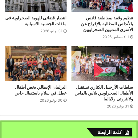
مناضلات ومناضلي جالياتنا بأوربأ ان المرحلة تتطلب منا جميعا
تجسيد شعار مؤتمر الشهيد امحمد خداد موسى بتصعيد كافة
تنظيم وقفة بمقاطعة قادس
انتصار قضائي للهوية الصحراوية في
اوجه النضال والتضحية والعطاء .
بالأندلس للمطالبة بالإفراج عن
ملفات الجنسية الاسبانية
الأسرى المدنيين الصحراويين
اننا نجدد تهانينا لكم بالمناسبة العظيمة ، ونجدد تمسكنا بالجبهة
31 يوليو 2026
1 أغسطس 2026
الشعبية لتحرير الساقية الحمراء ووادي الذهب، رائدة كفاحنا
،وممثلنا السياسي الأوحد.
تصعيد القتال لطرد الاحتلال ،واستكمال السيادة.
مكتب الجاليات الصحراوية في أوربا.
20 ماي 2024 .
سلطات الأرخبيل الكناري تستقبل
البرلمان الإيطالي يخص أطفال
الأطفال الصحراويين بلاس بالماس
عطل في سلام باستقبال خاص
ولانثروتي ولابالما
30 يوليو 2026
31 يوليو 2026
كلمة الرابطة