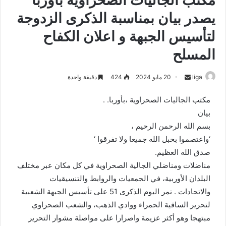
مكتب الجاليات الصحراوية بأوربا
يصدر بيان بمناسبة الذكرى الزدوجة
لتأسيس الجبهة و اعلان الكفاح
المسلح
liga
S
20 مايو 2024
424
دقيقة واحدة
e
مكتب الجاليات الصحراوية ،بأوربا. .
n
بيان
d
بسم الله الرحمن الرحيم ،
a
n
‘واعتصموا بحبل الله جميعا ولا تفرقوا ‘
e
صدق الله العظيم.
m
مناضلات ومناضلي الجالية الصحراوية في كل مكان عبر مختلف
a
البلدان الأوربية، في الجمعيات والروابط والتنسيقيات
i
والاتحادات . تمر اليوم الذكرى 51 على تأسيس الجبهة الشعبية
l
لتحرير الساقية الحمراء ووادي الذهب، والشعب الصحراوي
مبتهجا وهو أكثر عزيمة واصرارا على مواصلة مشوار التحرير