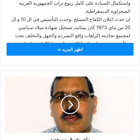
واستكمال السيادة على كامل ربوع تراب الجمهورية العربية
الصحراوية الديمقراطية.
ان حدث اعلان الكفاح المسلح ،وحدث التأسيس في ال 10 و ال
20 من ماي 1973 كان بمثابت تسجيل شهادة ميلاد سياسي
لمجتمع تجاذبته إكراهات واقع التشرذم والجهل والتخلف تحت
وطأة مستعمرين استباحوا الارض وامتهنوا الكرامة ،بإمعانهم في
اظهر المزيد
تجاهل المطامح المشروعة لشعبنا العربي الافريقي المسلم ،
رغم ما سجله الآباء من أروع صور المقاومة والكفاح طيلة مسار
مشرف من العزة والإباء والحفاظ على الهوية .وقد جاءت الجبهة
الشعبية لتحرير الساقية الحمراء ووادي الذهب، جامعة ملمة بكل
هذه المطامح ،مما جعلها ملهمة للإنسان الصحراوي وقادرة على
تفجير طاقاته الكفاحية الخلاقة . وقد جسدت الجبهة بحق روح
شعب أصيل مقاوم وقابل للتعاطي مع كل الظروف والمتغيرات
مع الحفاظ على الثوابت التي انصهرت في بوتقتها الطاقات
الصحراوية الموحدة ،مقدمة ضريبة الدماء والدموع والعرق .
إن أعظم إنجاز حققه الشعب الصحراوي تحت قيادة الجبهة
الشعبية لتحرير الساقية الحمراء ووادي الذهب، كان وسيظل هو
ماي يشرق من جديد