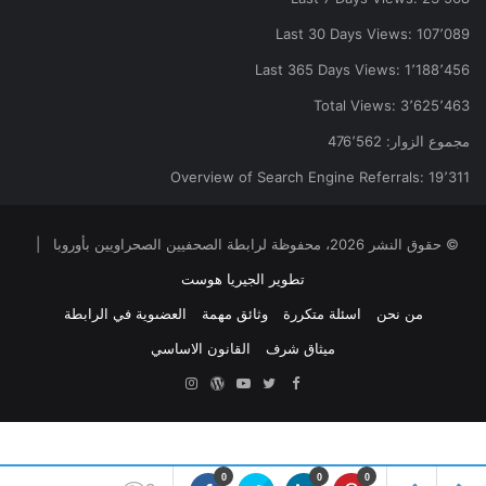
Last 30 Days Views:
107٬089
Last 365 Days Views:
1٬188٬456
Total Views:
3٬625٬463
مجموع الزوار:
476٬562
Overview of Search Engine Referrals:
19٬311
© حقوق النشر 2026، محفوظة لرابطة الصحفيين الصحراويين بأوروبا |
تطوير الجيريا هوست
من نحن
اسئلة متكررة
وثائق مهمة
العضىوية في الرابطة
ميثاق شرف
القانون الاساسي
Facebook
Twitter
YouTube
ووردبريس
Instagram
0
0
0