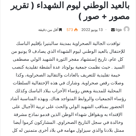
بالعيد الوطني ليوم الشهداء ( تقرير
مصور + صور )
liga
S
13 يونيو 2022
573
أقل من دقيقة
e
توافدت الجالية الصحراوية بمدينة سالبتيرا بإقليم الباسك
n
للإحتفال بالعيد الوطني ليوم الشهداء الذي يصادف 9 يونيو من
d
كل عام، تاريخ إستشهاد مفجر الثورة الشهيد الولي مصطفى
a
n
السيد . حيث نظمت جمعية بولوتاد عدة أنشطة تقليدية كنصب
e
خيمة تقليدية للتعريف بالعادات والتقاليد الصحراوية، وكذا
m
وصلات رقص صحراوية. وشارك في هذه الإحتفالية السلطات
a
المحلية للمدينة وبعض رؤساء الأحزاب ببلاد الباسك وكذلك
i
رؤساء الجمعيات والروابط المتواجد هناك. وبهذه المناسبة أشاد
l
الحضور بمناقب الشهيد الولي والحث على تربية الأجيال على
الإقتداء به وبقوافل شهداء الوطن الذين قدمو نماذج مشرفة
وخالدة في سجل التاريخ الصحراوي. المشاركون كرموا أيضا
ممثل بلادنا والذي سيزاول مهامه في بلاد أخرى متمنين له كل