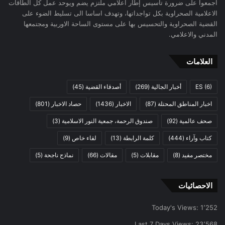
اجمعوا على ضرورة تأسيس إطار اعلامي ملتزم يضم ويوحد عمل كل الطاقات
الاعلامية الصحراوية بكل تواجداتها، وتهدف اساسا الى تسليط الضوء على
القضية الصحراوية والتحسيس بها على مستوى الساحة الاوربية ومجتمعها
المدني والاعلامي.
العلامات
(6)
ES
أخبار الجالية
(269)
أصدقاء القضية
(45)
اخبار المناطق المحتلة
(87)
الاخبار
(1436)
حصاد الاخبار
(801)
صحف عالمية
(92)
صندوق الرحمة، جمعية النور الاسلامية
(3)
كتاب وآراء
(444)
كلمة الرابطة
(13)
لقاء خاص
(9)
مختصر مفيد
(8)
مقابلات
(5)
مقالات
(66)
نماذج ناجحة
(5)
الاحصائيات
Today's Views:
1٬252
Last 7 Days Views:
23٬568