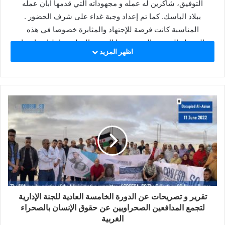
التوفيق، شاكرين له عمله و مجهوداته التي قدمها ابان عمله
ببلاد الباسك. كما تم إعداد وجبة غداء على شرف الحضور .
المناسبة كانت فرصة للإجتهاد والمثابرة خصوصا في هذه
المرحلة العويصة التي تمر بها القضية الوطنية داخليا وخارجيا
اظهر المزيد
أين تعتبر مساهمة الجالية الصحراوية في التحسيس بالقضية
الوطنية أمر في غاية الأهمية بإعتبارها جزء لا يتجزأ من الجسم
الصحراوي .
مشغل
الفيديو
تقرير و تصريحات عن الدورة الخامسة العادية للجنة الإدارية
17:28
00:00
لتجمع المدافعين الصحراويين عن حقوق الإنسان بالصحراء
الغربية