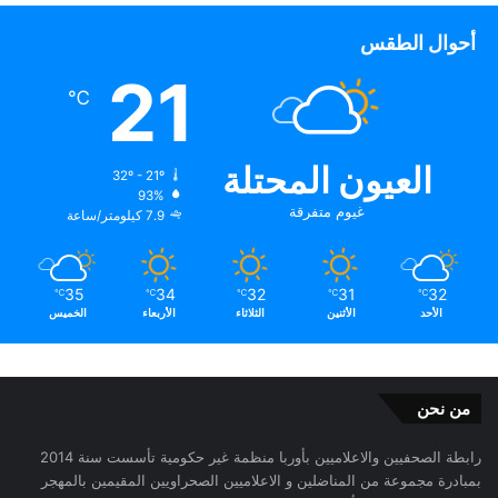
أحوال الطقس
21
℃
العيون المحتلة
32º - 21º
93%
غيوم متفرقة
7.9 كيلومتر/ساعة
35
34
32
31
32
℃
℃
℃
℃
℃
الأحد
الأثنين
الثلاثاء
الأربعاء
الخميس
من نحن
رابطة الصحفيين والاعلاميين بأوربا منظمة غير حكومية تأسست سنة 2014
بمبادرة مجموعة من المناضلين و الاعلاميين الصحراويين المقيمين بالمهجر