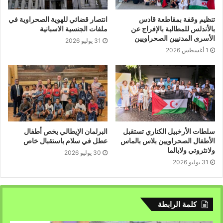
الحقوقيين المشاركين, منهم الناشطة الفرنسية كلود مونجان,
تنظيم وقفة بمقاطعة قادس
انتصار قضائي للهوية الصحراوية في
للمطالبة بتمكينها من حقها في زيارة زوجها نعمة أسفاري,
بالأندلس للمطالبة بالإفراج عن
ملفات الجنسية الاسبانية
وإطلاق سراح جميع الصحراويين رهن الاعتقال التعسفي في
الأسرى المدنيين الصحراويين
31 يوليو 2026
سجون الاحتلال المغربي.
1 أغسطس 2026
ووفقا لجمعية أصدقاء الجمهورية العربية الصحراوية
الديمقراطية, يسير المشاركون منذ 30 مارس إلى شهر يونيو
من أجل لقاء أكبر عدد ممكن من النساء والرجال من ذوي النوايا
الحسنة للحديث عن الصحراويين ونضالهم من أجل الاستقلال
والحرية.
سلطات الأرخبيل الكناري تستقبل
البرلمان الإيطالي يخص أطفال
الأطفال الصحراويين بلاس بالماس
عطل في سلام باستقبال خاص
ولانثروتي ولابالما
30 يوليو 2026
31 يوليو 2026
كلمة الرابطة