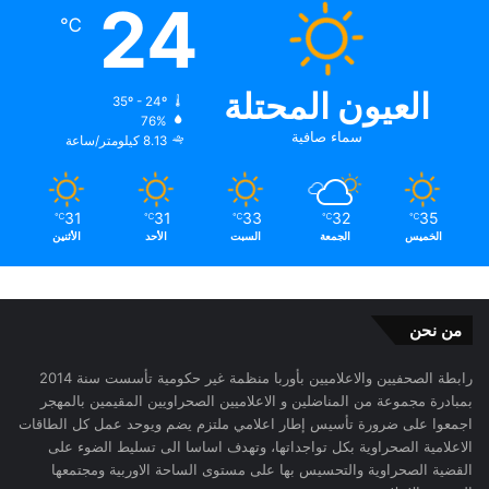
24
℃
العيون المحتلة
35º - 24º
76%
سماء صافية
8.13 كيلومتر/ساعة
31
31
33
32
35
℃
℃
℃
℃
℃
الخميس
الجمعة
السبت
الأحد
الأثنين
من نحن
رابطة الصحفيين والاعلاميين بأوربا منظمة غير حكومية تأسست سنة 2014
بمبادرة مجموعة من المناضلين و الاعلاميين الصحراويين المقيمين بالمهجر
اجمعوا على ضرورة تأسيس إطار اعلامي ملتزم يضم ويوحد عمل كل الطاقات
الاعلامية الصحراوية بكل تواجداتها، وتهدف اساسا الى تسليط الضوء على
القضية الصحراوية والتحسيس بها على مستوى الساحة الاوربية ومجتمعها