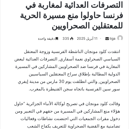
التصرفات العدائية لمغاربة في
فرنسا حاولوا منع مسيرة الحرية
للمعتقلين الصحراويين
liga
S
11 أبريل 2025
335
دقيقة واحدة
e
انتقدت كلود مونجان الناشطة الفرنسية وزوجة المعتقل
n
السياسي الصحراوي نعمة أسفاري, التصرفات العدائية لبعض
d
المغاربة في فرنسا ضد الصحراويين المشاركين في المسيرة
a
n
الدولية المطالبة بإطلاق سراح المعتقلين السياسيين
e
الصحراويين, والتي انطلقت يوم 30 مارس من مدينة إيفري
m
سور سين الفرنسية باتجاه سجن القنيطرة بالمغرب.
a
i
وقالت كلود مونجان في تصريح لوكالة الأنباء الجزائرية “حاول
l
هؤلاء منع المشاركين في المسيرة من حقهم في التعبير ومن
دخول مقرات الجمعيات التي احتضنت نشاطات وفعاليات
تضامنية مع القضية الصحراوية للتعريف بكفاح الشعب