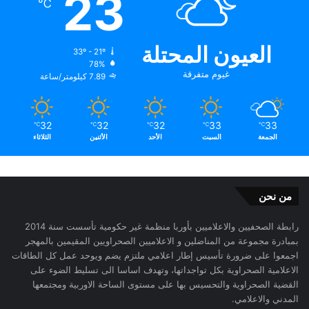
23
℃
العيون المحتلة
33º - 21º
78%
غيوم متفرقة
7.89 كيلومتر/ساعة
32
32
32
33
33
℃
℃
℃
℃
℃
الجمعة
السبت
الأحد
الأثنين
الثلاثاء
من نحن
رابطة الصحفيين والاعلاميين بأوربا منظمة غير حكومية تأسست سنة 2014
بمبادرة مجموعة من المناضلين و الاعلاميين الصحراويين المقيمين بالمهجر
اجمعوا على ضرورة تأسيس إطار اعلامي ملتزم يضم ويوحد عمل كل الطاقات
الاعلامية الصحراوية بكل تواجداتها، وتهدف اساسا الى تسليط الضوء على
القضية الصحراوية والتحسيس بها على مستوى الساحة الاوربية ومجتمعها
المدني والاعلامي.