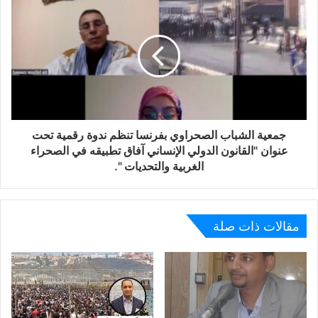
بإسبانيا، حتى غدت بيتا وملتقى لكل الصحراويين.
الأخ عبد الله العربي.. لا أخفيك أنني احترتُ كثيرا قبل أن أكتب
هذا الموضوع، ولكنني طرحته لأوفيك حقّك وأمثالك المخلصين،
لعله يكون قلادة صحراوية تطوق عنق كلّ وفيّ ومخلص.
إليكم يا أصحاب القلوب المخلصة والأيادي البيضاء، يا من سعيتم
جمعية الشباب الصحراوي بفرنسا تنظم ندوة رقمية تحت
بكل حب وبكل ما أُوتيتم من قوةٍ لإنجاح العمل وتحقيق الهدف
عنوان "القانون الدولي الإنساني آفاق تطبيقه في الصحراء
الذي جئنا من أجله، ويا من واصلتم الليل بالنهار وكنتم جنوداً
الغربية والتحديات ".
مجهولين تعملون بصمتٍ دون انتظار الشكر، لكم فائق التقدير
والشكر، لأنكم أثبتم بما لا يدع مجالاً للشك أن إتقان العمل أمرٌ
يعود إلى الإخلاص والأمانة وصحوة الضمير، فشكراً لجهودكم
مقالات ذات صلة
الكبيرة ولتفانيكم وإخلاصكم وتعبكم الذي لن يضيع بإذن الله،
وأتمنى لكم المزيد من التقدم والازدهار والنجاح.
هذه ليست شهاده شكر مني فقط، بل هي حال لسان أغلب
الصحراويين الموجودين بإسبانيا الذين انتصر لهم الممثل “عبد