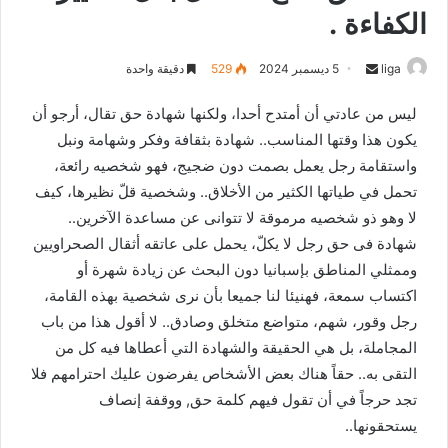
الكفاءة .
liga
S
5 ديسمبر 2024
529
دقيقة واحدة
e
ليس من عادتي أن أمتدح أحدا، ولكنها شهادة حق تقال، أرجو أن
n
يكون هذا وقتها المناسب.. شهادة بثقافة وفكر وشهامة ونبل
d
واستقامة رجل يعمل بصمت دون ضجيج، فهو شخصيه رائعة،
a
n
تحمل في طياتها الكثير من الأخلاق.. وشخصية قلّ نظيرها، كيف
e
لا وهو ذو شخصيه مرموقة لا تتوانى عن مساعدة الآخرين..
m
شهادة فى حق رجل لا يكلّ، يحمل على عاتقه أثقال الصحراويين
a
وممثلي المناطق بإسبانيا دون البحث عن زيادة شهرة أو
i
اكتساب سمعة، فهنيئا لنا جميعا بأن نرى شخصية بهذه القامة،
l
رجل وقور، شهم، متواضع متخلق وصادق.. لا أقول هذا من باب
المجاملة، بل هي الحقيقة والشهادة التي أعطاها فيه كل من
التقى به.. حقاً هناك بعض الأشخاص يفرضون عليك احترامهم فلا
تجد حرجاً في أن تقول فيهم كلمة حق, ووقفة إنصاف
يستحقونها..