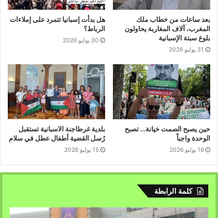
الله العربي” بقدر استطاعته، وهو لا يستحق الشكر فقط، بل
يستحق التكريم، لأنه نموذجٌ للممثل النزيه في زمن قلّ فيه
بعد ساعات من خطاب ملك
هل بدأت إسبانيا تتمرد على إملاءات
المغرب، آلاف المغاربة يحاولون
الرباط؟
الأنقياء أمثاله..
بلوغ سبتة الإسبانية
30 يوليو 2026
31 يوليو 2026
بقلم : م.ف.ا
حين يصبح الصمت خيانة… تصبح
بلدية غرطاجنة الاسبانية تستقبل
الوحدة واجباً
رُسل القضية أطفال عطل في سلام
16 يوليو 2026
15 يوليو 2026
كلمة الرابطة