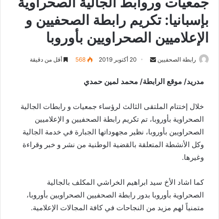
جمعيات وروابط الجالية الصحراوية
بإسبانيا: تكريم رابطة الصحفيين و
الإعلاميين الصحراويين بأوروبا
رابطة الصحفيين
S
20 أكتوبر 2019
568
أقل من دقيقة
e
مدريد/ موقع الرابطة/ محمد لمين حمدي
n
d
خلال إختتام الملتقى الثالث لرؤساء جمعيات و رابطات الجالية
a
n
الصحراوية بأوروبا، تم تكريم رابطة الصحفيين و الإعلاميين
e
الصحراويين بأوروبا، نظير مجهوداتها الجبارة في خدمة الجالية
m
وكل الأنشطة المتعلقة بالقضية الوطنية من نشر و خبر وقراءة
a
وغيرها.
i
l
كما اشاد الأخ سيد ابراهيم الخراشي المكلف بالجالية
الصحراوية بأوروبا بدور رابطة الصحفيين الصحراويين بأوروبا،
متمنياً لهم مزيد من النجاحات في كافة المجالات الإعلامية.