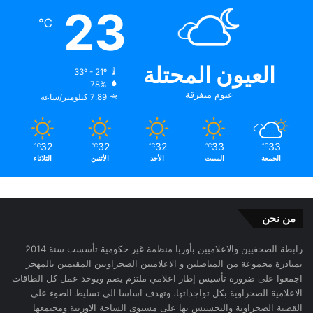
23
℃
العيون المحتلة
33º - 21º
78%
غيوم متفرقة
7.89 كيلومتر/ساعة
32
32
32
33
33
℃
℃
℃
℃
℃
الجمعة
السبت
الأحد
الأثنين
الثلاثاء
من نحن
رابطة الصحفيين والاعلاميين بأوربا منظمة غير حكومية تأسست سنة 2014
بمبادرة مجموعة من المناضلين و الاعلاميين الصحراويين المقيمين بالمهجر
اجمعوا على ضرورة تأسيس إطار اعلامي ملتزم يضم ويوحد عمل كل الطاقات
الاعلامية الصحراوية بكل تواجداتها، وتهدف اساسا الى تسليط الضوء على
القضية الصحراوية والتحسيس بها على مستوى الساحة الاوربية ومجتمعها