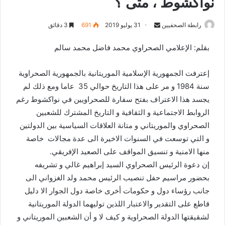
نواكشوط ، متى ؟
رابطة الصحفيين
S
31 يوليو 2019
691
3 دقائق
e
بقلم: الإعلامي الصحراوي محمد فاضل محمد سالم
n
d
إعترفت الجمهورية الإسلامية الموريتانية بالجمهورية الصحراوية
a
n
سنة 1984 و مر على هذا التاريخ حوالي 35 عاما ومع ذلك لم
e
يجسد هذا الاعتراف بفتح سفارة للصحراويين في نواكشوط رغم
m
الروابط الاجتماعية و الثقافية و التاريخ المشترك للشعبين
a
الصحراوي والموريتاني و متانة العلاقات السياسية بين الدولتين
i
و التي توسعت في السنوات الاخيرة الى عدة مجالات خاصة
l
منها الامنية و تنسيق المواقف على الصعيد الإفريقي.
إن دعوة الرئيس الصحراوي السيد إبراهيم غالي و تشريفه
بحضور مراسيم حفل تنصيب الرئيس محمد ولد الغزواني الى
جانب رؤساء دول و حكومات أخرى خاصة دول الجوار الا دليل
قاطع على التقدير والاعتبار اللذين توليهما الدولة الموريتانية
لشقيقتها الدولة الصحراوية و كيف لا و أن الشعبين الموريتاني و