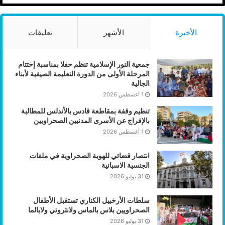
الامل كبير في الدولة الموريتانية التي أصبحت لاعبا متميزا على
الساحتين الأفريقية و الدولية في أن تخطو خطوة نحو الحياد
الصحيح بإقامة علاقات دبلوماسية مع الدولة الصحراوية، و لاشك
الأخيرة
الأشهر
تعليقات
بأن الفرصة سانحة بحضور الرئيس ابراهيم غالي في نواكشوط
يوم الخميس لمناقشة الموضوع مع الرئيس محمد ولد الغزواني
جمعية النور الإسلامية تنظم حفلا بمناسبة إختتام
الذي نتمنى له كل الخير في قيادة بلده نحو المزيد من الاستقرار
المرحلة الأولى من الدورة التعليمة الصيفية لأبناء
والتقدم.
الجالية
1 أغسطس 2026
بقلم: الإعلامي الصحراوي محمد فاضل محمد سالم.
تنظيم وقفة بمقاطعة قادس بالأندلس للمطالبة
بالإفراج عن الأسرى المدنيين الصحراويين
1 أغسطس 2026
انتصار قضائي للهوية الصحراوية في ملفات
الجنسية الاسبانية
31 يوليو 2026
سلطات الأرخبيل الكناري تستقبل الأطفال
الصحراويين بلاس بالماس ولانثروتي ولابالما
31 يوليو 2026