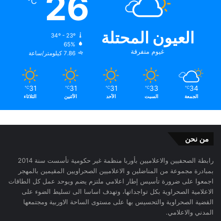
26
℃
العيون المحتلة
34º - 23º
65%
غيوم متفرقة
7.86 كيلومتر/ساعة
31
31
31
33
34
℃
℃
℃
℃
℃
الجمعة
السبت
الأحد
الأثنين
الثلاثاء
من نحن
رابطة الصحفيين والاعلاميين بأوربا منظمة غير حكومية تأسست سنة 2014
بمبادرة مجموعة من المناضلين و الاعلاميين الصحراويين المقيمين بالمهجر
اجمعوا على ضرورة تأسيس إطار اعلامي ملتزم يضم ويوحد عمل كل الطاقات
الاعلامية الصحراوية بكل تواجداتها، وتهدف اساسا الى تسليط الضوء على
القضية الصحراوية والتحسيس بها على مستوى الساحة الاوربية ومجتمعها
المدني والاعلامي.