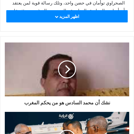
الصحراوي توأمان في حضن واحد، وتلك رسالة قوية لمن يعتقد
أن أسلوب المزايدة والمتاجرة و الترهيب و الترغيب سيؤثر على
اظهر المزيد
العلاقة الموريتانية الصحراوية.
لقد أكدت الحكومات الموريتانية المتعاقبة منذ اعترافها الرسمي
بالجمهورية الصحراوية بأنها سيدة قرارها ولن تخضع للابتزاز كما
لن ترضخ للتهديد، لقد فتحت ارضها للصحراويين و احتضنتهم و
لم تعرقل لهم أي نشاط سياسي أو اجتماعي و اقتصادي والحق
يقال أن السلطات الموريتانية تتساهل مع الصحراويين في أمور
كثيرة على حساب مواطنيها أنفسهم و هي تدرك جيدا ان ”
البيظاني” أو بالأحرى الناطق بالحسانية، إذا أكرمته ملكته ” بل
كانت لموريتانيا مواقف ايجابية اتجاه القضية الصحراوية و إن لم
تعلن عنها لكن سيذكرها التاريخ يوما و يخصص لها الصفحات.
ففضلا عن خروجها من حرب الأشقاء، كانت لها مواقف مشرفة،
نشك أن محمد السادس هو من يحكم المغرب
فإن كنا ننسى لا ننسى قمة لجنة الحكماء الأفارقة في نيروبي
سنة 1981 عندما انتفض الرئيس الموريتاني السابق السيد
محمد خونا ولد هيدالة – اطال الله عمره – واقفا في وجه
الرؤساء الافارقة الخمس و بحضور الحسن الثاني و هم