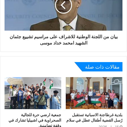
لا يكفينا هذا البيان أن نُعدد مناقب و خصال و اعمال الفقيد
الشهيد بإذن امحمد خداد فهو تاريخ بحد ذاته، وبهذه المناسبة
الأليمة نتقدم في رابطة الصحفيين و الكتاب الصحراويين في
أوروبا بأحر التعازي و المواساة لعائلة الفقيد الصغيرة و الكبيرة
بيان من اللجنة الوطنية للاشراف على مراسيم تشييع جثمان
و لنا و لشعبنا المكافح، و نسأل الله عز وجل أن يتقبل أمحمد
الشهيد امحمد خداد موسى
خداد مع الشهداء و النبيين و الصدقين و حسن اولئك رفيقا، و إنا
لله و إنا إليه راجعون.
كفاح، صمود وتضحية لاستكمال سيادة الدولة الصحراوية.
مقالات ذات صلة
بلدية غرطاجنة الاسبانية تستقبل
جمعية ارضي حرة للجالية
رُسل القضية أطفال عطل في سلام
الصحراوية في اشبيليا تشارك في
وقفة تضامنية.
15 يوليو 2026