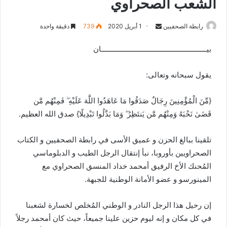
الشعب الصحراوي
رابطة الصحفيين
S
1 أبريل 2020
739
دقيقة واحدة
e
بيــــــــــــــــــــــــــــــــــــــــــــــــــــان
n
d
يقول سبحانه وتعالى:
a
n
e
{مِّنَ الْمُؤْمِنِينَ رِجَالٌ صَدَقُوا مَا عَاهَدُوا اللَّهَ عَلَيْهِ ۖ فَمِنْهُم مَّن
m
قَضَىٰ نَحْبَهُ وَمِنْهُم مَّن يَنتَظِرُ ۖ وَمَا بَدَّلُوا تَبْدِيلًا} صدق الله العظيم.
a
i
تلقينا ببالغ الحزن و عميق الأسى في رابطة الصحفيين و الكتاب
l
الصحراويين بأوروبا، نبأ إنتقال الرجل الطيب و الدبلوماسي
المُحنك الأخ الرفيق أمحمد خداد المنسق الصحراوي مع
المينورسو و عضو الأمانة الوطنية للجبهة.
إن رحيل هذا الرجل النادر و الوطني المُخلص لخسارة لشعبنا
في كل مكان و إنه ليوم حزين علينا جميعاً، حيث كان أمحمد رجلاً