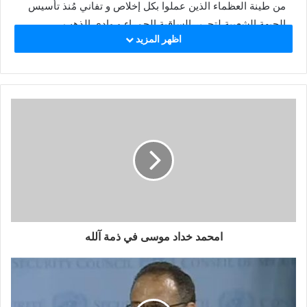
من طينة العظماء الذين عملوا بكل إخلاص و تفاني مُنذ تأسيس
الجبهة الشعبية لتحرير الساقية الحمراء و وادي الذهب.
اظهر المزيد
كان أمحمد خداد و رفقائه في الجبهة الشعبية ينشطون في
الخلايا السرية للجبهة و يعملون ليلاً نهاراً من أجل وطننا الحبيب
حيث ضحوا بكل ما يملكون من أجل هذا الوطن الذي أصبح علمه
يرفرف بين الأمم، هذا كله بفضل الله اولاً ثم هؤلاء الرجال الذين
كانوا يوزعون مناشير الجبهة الشعبية وبلاغاتها العسكرية ولسانها
المركزي مجلة عشرين ماي.
ولم تتوقف تلك المجهودات عند هذا الحد بل استمرت في كل
منصب يتقلده الرجل من والي ولاية إلى سفيراً بالجزائر إلى
مديراً مركزياً بوزارة الدفاع و هكذا حتى آخر المناصب التي
امحمد خداد موسى في ذمة آلله
تقلدها وهي المنسق الصحراوي مع المينورسو و رئيس لجنة
العلاقات الخارجية بالجبهة الشعبية مكلف بملف الثروات
الطبيعية، لما يملكه من حنكة سياسية و دبلوماسية ومعارف
شخصية مع مجموعة من السياسيين في العالم.