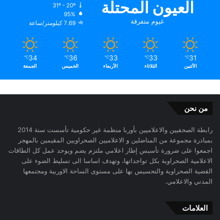
العيون المحتلة
31º - 20º
95%
غيوم متفرقة
7.69 كيلومتر/ساعة
34
36
33
33
31
℃
℃
℃
℃
℃
الأثنين
الثلاثاء
الأربعاء
الخميس
الجمعة
من نحن
رابطة الصحفيين والاعلاميين بأوربا منظمة غير حكومية تأسست سنة 2014
بمبادرة مجموعة من المناضلين و الاعلاميين الصحراويين المقيمين بالمهجر
اجمعوا على ضرورة تأسيس إطار اعلامي ملتزم يضم ويوحد عمل كل الطاقات
الاعلامية الصحراوية بكل تواجداتها، وتهدف اساسا الى تسليط الضوء على
القضية الصحراوية والتحسيس بها على مستوى الساحة الاوربية ومجتمعها
المدني والاعلامي.
العلامات