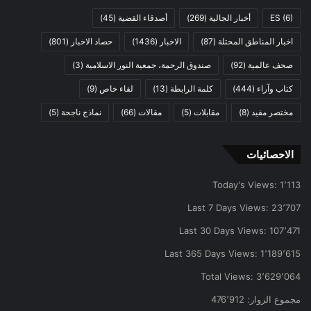
(6)
ES
أخبار الجالية
(269)
أصدقاء القضية
(45)
اخبار المناطق المحتلة
(87)
الاخبار
(1436)
حصاد الاخبار
(801)
صحف عالمية
(92)
صندوق الرحمة، جمعية النور الاسلامية
(3)
كتاب وآراء
(444)
كلمة الرابطة
(13)
لقاء خاص
(9)
مختصر مفيد
(8)
مقابلات
(5)
مقالات
(66)
نماذج ناجحة
(5)
الاحصائيات
Today's Views:
1٬113
Last 7 Days Views:
23٬707
Last 30 Days Views:
107٬471
Last 365 Days Views:
1٬189٬615
Total Views:
3٬629٬064
مجموع الزوار:
476٬912