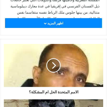
ذيل الفستان الفرنسي في إفريقيا في عدة معارك ديبلوماسية
متتالية، من بينها جلوس ملك الرباط نفسه متقاسما نفس
الطاولة مع رئيسنا، وبحضور حكام الاتحاد الأوروبي والاتحاد
اظهر المزيد
الافريقي مجتمعين.
ان الحدث يعني لنا الكثير ونحن نعانق الشعب الموريتاني
الشقيق، الذي كان يراد به ما أريد بشعبنا بحكم ان الشعب شعب
واحد، وان كان في دولتين وسياسات التوسع التي ما فتئ
النظام المخزني يلوح بها بين الفينة والأخرى في مغالطة للتاريخ
والحاضر والمستقبل.
لقد تفاعلنا إيجابا دوما مع ما يتحقق لشعبنا في موريتاني في ان
يكون كما كان شعبا عربيا اصيلا وافريقيا
اصيلا ومسلما اصيلا وان يلعب دوره كاملا ولا ينوب عنه غيره،
كقطب للاسلام الوسط وحلقة وصل للثقافة العربية والافريقية
لما له من عوامل تؤهله في الجغرافيا كأرض وكشعب متعدد
الامم المتحدة الحل ام المشكلة؟
العروق وغيره، وهو ما قام ويقوم به الشعب الموريتاني في
احتضان القمة العربية السابقة التي كانت نصرا مؤزرا له وكنا
نراه لأنفسنا كذلك، ورغم الاستهزاء والتنقيص الذي مارسه