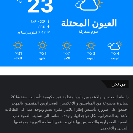
23
℃
العيون المحتلة
34º - 23º
80%
غيوم متفرقة
7.47 كيلومتر/ساعة
31
31
31
33
34
℃
℃
℃
℃
℃
الجمعة
السبت
الأحد
الأثنين
الثلاثاء
من نحن
رابطة الصحفيين والاعلاميين بأوربا منظمة غير حكومية تأسست سنة 2014
بمبادرة مجموعة من المناضلين و الاعلاميين الصحراويين المقيمين بالمهجر
اجمعوا على ضرورة تأسيس إطار اعلامي ملتزم يضم ويوحد عمل كل الطاقات
الاعلامية الصحراوية بكل تواجداتها، وتهدف اساسا الى تسليط الضوء على
القضية الصحراوية والتحسيس بها على مستوى الساحة الاوربية ومجتمعها
المدني والاعلامي.