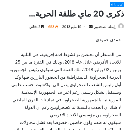
كتاب وآراء
ذكرى 20 ماي طلقة الحرية…
رابطة الصحفيين
S
19 مايو 2018
658
2 دقائق
e
حمدي حمودي
n
d
من المنتظر أن تحتضن نواكشوط قمة إفريقية، هي الثانية
a
n
للاتحاد الأفريقي خلال عام 2018، وذلك في الفترة ما بين 25
e
يونيو و02 يوليو 2018، تلك القمة التي سيكون رئيس الجمهورية
m
العربية الصحراوية الديمقراطية من الحضور البارزين فيها وكذا
a
أول رئيس للشعب الصحراوي يصل الى نواكشوط حسب علمي
i
ويستقبل بشكل رسمي رغم اعتراف الجمهورية الإسلامية
l
الموريتانية بالجمهورية الصحراوية في ثمانينات القرن الماضي.
لا شك ان الحدث بالنسبة لنا كصحراويين رغم ان الدولة
الصحراوية من مؤسسي الاتحاد الافريقي
سيكون له طعم ولون خاصين، خصوصا بعد فشل محاولات
المملكة المغربية وحاميتها فرنسا والدويلات التي تعتبر حاملات