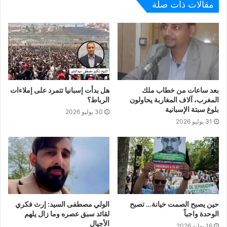
مقالات ذات صلة
بعد ساعات من خطاب ملك
هل بدأت إسبانيا تتمرد على إملاءات
المغرب، آلاف المغاربة يحاولون
الرباط؟
بلوغ سبتة الإسبانية
30 يوليو 2026
31 يوليو 2026
حين يصبح الصمت خيانة… تصبح
الولي مصطفى السيد: إرث فكري
الوحدة واجباً
لقائد سبق عصره وما زال يلهم
الأجيال
16 يوليو 2026