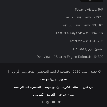
Today's Views:
647
Last 7 Days Views:
23٬615
Last 30 Days Views:
105٬161
Last 365 Days Views:
1٬184٬904
Total Views:
3٬617٬205
مجموع الزوار:
475٬983
Overview of Search Engine Referrals:
19٬309
© حقوق النشر 2026، محفوظة لرابطة الصحفيين الصحراويين بأوروبا |
تطوير الجيريا هوست
من نحن
اسئلة متكررة
وثائق مهمة
العضىوية في الرابطة
ميثاق شرف
القانون الاساسي
Facebook
Twitter
YouTube
ووردبريس
Instagram