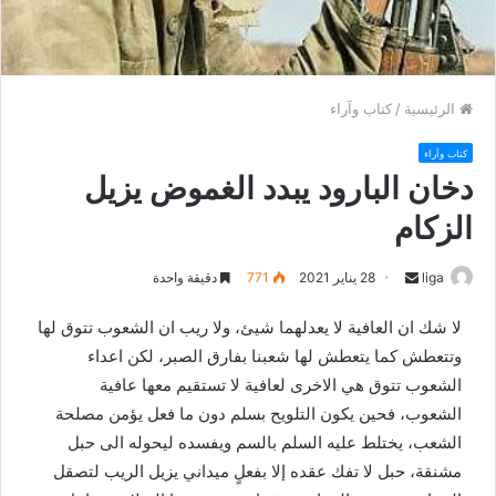
الرئيسية
/
كتاب وآراء
كتاب وآراء
دخان البارود يبدد الغموض يزيل
الزكام
liga
S
28 يناير 2021
771
دقيقة واحدة
e
لا شك ان العافية لا يعدلهما شيئ، ولا ريب ان الشعوب تتوق لها
n
وتتعطش كما يتعطش لها شعبنا بفارق الصبر، لكن اعداء
d
الشعوب تتوق هي الاخرى لعافية لا تستقيم معها عافية
a
n
الشعوب، فحين يكون التلويح بسلم دون ما فعل يؤمن مصلحة
e
الشعب، يختلط عليه السلم بالسم ويفسده ليحوله الى حبل
m
مشنقة، حبل لا تفك عقده إلا بفعلٍ ميداني يزيل الريب لتصقل
a