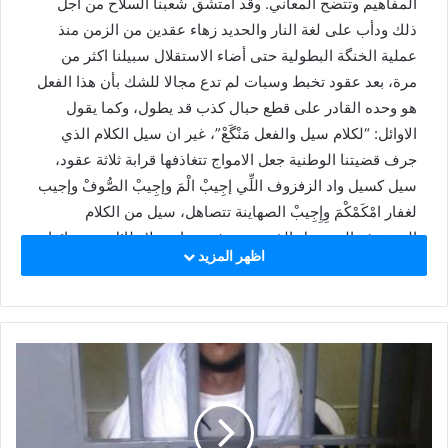
المفاهيم وتتضح المعاني. وقد امتشق شعبنا السلاح من اجل
i
ذلك ودأب على لغة النار والحديد زهاء عقدين من الزمن منذ
l
عملية الخنگة البطولية حتى أضاء الاستقلال سبيلنا اكثر من
مرة، بعد عقود تخبط وسبات لم تدع مجالا للشك بأن هذا الفعل
هو وحده القادر على قطع حبال كذب قد يطول، وكما يقول
الاوائل: “لكلام سيل والفعل مَنْگَعْ”، غير ان سيل الكلام الذي
جرف قضيتنا الوطنية جعل الامواج تتغاذفها قرابة ثلاثة عقود،
سيل كسيل واد الزفزوف اللِّي إجِيبْ الْمَ وإجِيبْ الصُّوفْ وإجيب
لغفار امْكَمْكْمَ وِإِجِيبْ الصهاينة تتصاهل، سيل من الكلام
المزخرف المعسول الذي يصب في مواعيد لا طائل من ورائها
اظهر المزيد
بما فيها من الغير والخير الكاذب، سيل أحدث الغبار والضبابية
وحجب الرؤية وسبب الزكام ودوخ العقول واربك البوصلة فَطَمَعَ
بِمُوجِبِهِ الاعداء في عقولنا حتى اصبح البعض يوهمنا بان السراب
ماء و”يَتَگَهَّمْ” به تمهيدا لاغبارنا بوهم السلم الكاذب ليضحك علينا
الغزاة واعوانهم في نهاية المطاف، لكونهم يظنون اننا نغفل عن
مقولة اسلافنا التي توحي بان العَدامْ هالك لامحال “من فارق
شبرا من الحديد فقد ظلم نفسه” . اما اليوم وبعد أن وضعنا
اقدامنا خارج هذا السيل الخارف فقد زال الزكام بحمد اللّٰه