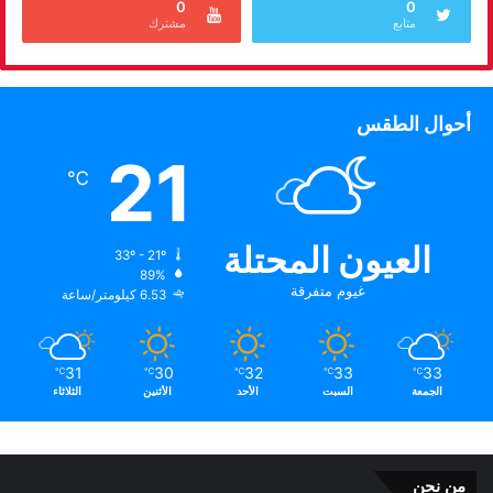
0
0
متابع
مشترك
أحوال الطقس
21
℃
العيون المحتلة
33º - 21º
89%
غيوم متفرقة
6.53 كيلومتر/ساعة
31
30
32
33
33
℃
℃
℃
℃
℃
الجمعة
السبت
الأحد
الأثنين
الثلاثاء
من نحن