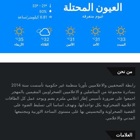
ضرورية تهدف إلى اختراق المجتمع من الداخل و الاستيلاء على
العيون المحتلة
33º - 21º
السلطة السياسية لتغيير النظام السياسي والإجتماعي
93%
غيوم متفرقة
والاقتصادى القائم وتبديله بآخر يخدم مصالح و توجهات بلدان
6.81 كيلومتر/ساعة
وانظمة معادية.
35
32
31
31
33
℃
℃
℃
℃
℃
يتبع …….
السبت
الأحد
الأثنين
الثلاثاء
الأربعاء
المامي حمادي اعبيدي.
من نحن
رابطة الصحفيين والاعلاميين بأوربا منظمة غير حكومية تأسست سنة 2014
بمبادرة مجموعة من المناضلين و الاعلاميين الصحراويين المقيمين بالمهجر
اجمعوا على ضرورة تأسيس إطار اعلامي ملتزم يضم ويوحد عمل كل الطاقات
الاعلامية الصحراوية بكل تواجداتها، وتهدف اساسا الى تسليط الضوء على
القضية الصحراوية والتحسيس بها على مستوى الساحة الاوربية ومجتمعها
المدني والاعلامي.
العلامات