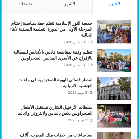
الأخيرة
الأشهر
تعليقات
ثقافية زائفة .
انها معركة الافكار داخل قطاعات الهوية الثقافية والتعليمية
وتشمل تكتيكات التسلل و الاختراق للجامعات و صناعة الافلام
جمعية النور الإسلامية تنظم حفلا بمناسبة إختتام
والمسرحيات و الفنون الجميلة و الفنون البصرية.
المرحلة الأولى من الدورة التعليمة الصيفية لأبناء
الجالية
حسب عقيدة البروفيسورالامريكي: جيني شارب (Teoría de
1 أغسطس 2026
Gene Sharp) وهو كذلك فيلسوف وسياسي وكاتب و مدافع
تنظيم وقفة بمقاطعة قادس بالأندلس للمطالبة
شرس عن فكرة تغييرالحكم بالاساليب الناعمة فان مراحل
بالإفراج عن الأسرى المدنيين الصحراويين
انقلاب الحكم (الانقلاب الناعم ) في البلدان المعادية تمر بخمسة
1 أغسطس 2026
مراحل هي :
– انهاك النظام القائم .
انتصار قضائي للهوية الصحراوية في ملفات
– الطعن في شرعية النظام .
الجنسية الاسبانية
31 يوليو 2026
– احتقان الوضع الداخلي
– خلط الاوراق
سلطات الأرخبيل الكناري تستقبل الأطفال
– تفكيك المؤسسات .
الصحراويين بلاس بالماس ولانثروتي ولابالما
جيمع هذه المراحل لا يمكن تنفيذها إلا بمساعدة وسائل الاعلام
31 يوليو 2026
بمختلف تلويناتها واذرعتها والتي تلعب ادوار مهمة في جميع
المراحل ومن ضمن الاساليب المتبعة استراتيجية التلاعب
بعد ساعات من خطاب ملك المغرب، آلاف