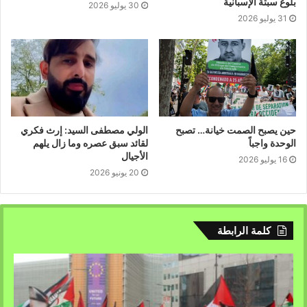
بلوغ سبتة الإسبانية
تفشي المخدرات و إدمان الكحول .
30 يوليو 2026
31 يوليو 2026
يحاول مروجو التخريب السياسي-الايديولوجي ان يسحبوا
وراءهم بشكل رئيسي الشباب الذين لديهم خلفية سياسية
متواضعة أو لديهم مشاكل اجتماعية او اقتصادية وهم الذين يمكن
استغلالهم و تحويلهم الى اعداء لمجتمعهم.
وباختصار فإنه عمل يهدف الى تقسيم الشعب ، خلق الطبقية
،بتشجيع الملكية الفردية و الكسب السريع على حساب المصالح
حين يصبح الصمت خيانة… تصبح
الولي مصطفى السيد: إرث فكري
العامة للشعب والوطن .
الوحدة واجباً
لقائد سبق عصره وما زال يلهم
وبما انه عمل مدروس من طرف علماء سوسيولوجيين
الأجيال
16 يوليو 2026
ونفسانيين بالتعاون مع خبراء من مراكز الدراسات الاستراتيجية
20 يونيو 2026
للبلدان وباشراف عام من المخابرات ، فانه يمر عبر مراحل
التطبيق والتجسيد على ارض الواقع ، وهنا سنحاول شرح طبيعة
هذا العمل قدر المستطاع لوضع القارئ في الصورة ، ففما
كلمة الرابطة
يتجلى النشاط السياسي الايديولوجيى المعادي؟.
انه يتجلى في جملة من الاعمال السرية أو العلنية لأجهزة
المخابرات المعادية بهدف فرض الاسس الايديولوجية لفئة ما
باستخدام الية تحريف للواقع الذي تتطور فيه الحياة اليومية