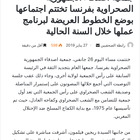
الصحراوية بفرنسا تختتم اجتماعها
بوضع الخطوط العريضة لبرنامج
عملها خلال السنة الحالية
رابطة الصحفيين
S
27 يناير 2019
598
أقل من دقيقة
e
ختتمت مساء اليوم 26 جانفي، جمعية اصدقاء الجمهورية
n
الصحراوية بفرنسا، جمعها العام بتجديد الثقة في الرئيسة
d
السابقة على رأس الجمعية لولاية أخرى، وجاء ذلك عقب جلسة
a
n
التوصيت التي أجمع خلالها المصوتون على إستمرار المناضلة
e
وصديقة الشعب الصحراوي على رأس الجمعية التي تعد أول
m
جمعية للتضامن مع الشعب الصحراوي وكفاحه العادل، حيث تم
a
تأسيسها عام 1975، مع بداية الكفاح المسلح ضد الإحتلال
i
المغربي.
l
من جانبها السيدة ريجين فيلمون، أشرفت مباشرة على تشكيل