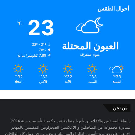
أحوال الطقس
23
℃
العيون المحتلة
33º - 21º
78%
غيوم متفرقة
7.89 كيلومتر/ساعة
32
32
32
33
33
℃
℃
℃
℃
℃
الجمعة
السبت
الأحد
الأثنين
الثلاثاء
من نحن
رابطة الصحفيين والاعلاميين بأوربا منظمة غير حكومية تأسست سنة 2014
بمبادرة مجموعة من المناضلين و الاعلاميين الصحراويين المقيمين بالمهجر
اجمعوا على ضرورة تأسيس إطار اعلامي ملتزم يضم ويوحد عمل كل الطاقات