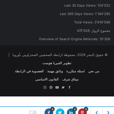
Last 30 Days Views:
104٬552
Last 365 Days Views:
1٬184٬295
Total Views:
3٬616٬596
مجموع الزوار:
475٬928
Overview of Search Engine Referrals:
19٬309
© حقوق النشر 2026، محفوظة لرابطة الصحفيين الصحراويين بأوروبا |
تطوير الجيريا هوست
من نحن
اسئلة متكررة
وثائق مهمة
العضىوية في الرابطة
ميثاق شرف
القانون الاساسي
Facebook
Twitter
YouTube
ووردبريس
Instagram
0
0
0
0