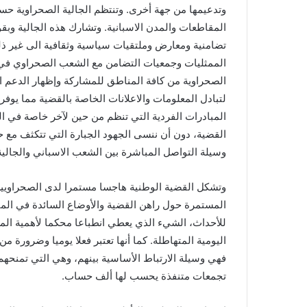
وتدعيمها من جهة أخرى. وتنتظم الجالية الصحراوية حس
المقاطعات والمدن الاسبانية. وتشارك هذه الجالية وب
تضامنية ومعارض وملتقيات سياسية وثقافية الى غير ذل
الممثليات وجمعيات التضامن مع الشعب الصحراوي في ك
الصحراوية من كافة المناطق للمشاركة وإظهار الدعم ال
لتبادل المعلومات والاعلانات الخاصة بالقضية مما يوفر
المبادرات الفردية التي تنظم من حين لآخر خاصة في الم
القضية، دون أن ننسى الجهود الجبارة التي تتكثف مع 
وسيلة التواصل المباشرة بين الشعب الاسباني والجالية ا
وتشكل القضية الوطنية هاجسا مستمرا لدى الصحراويين 
المستمرة حول راهن القضية والأوضاع السائدة في المن
للأحداث، الشيء الذي يعطي انطباعا محكما لأهمية ال
اليومية المتهاطلة. كما أنها تعتبر فعلا يوميا وضرورة 
فهي وسيلة الارتباط الأساسية بينهم، وهي التي تمنحهم
تجمعات متنفذة يحسب لها ألف حساب.