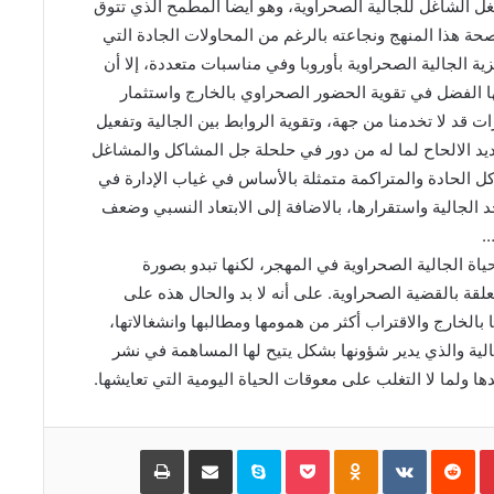
ل الشاغل للجالية الصحراوية، وهو أيضا المطمح الذي تتوق
صحة هذا المنهج ونجاعته بالرغم من المحاولات الجادة التي
ة الجالية الصحراوية بأوروبا وفي مناسبات متعددة، إلا أن
ا الفضل في تقوية الحضور الصحراوي بالخارج واستثمار
 قد لا تخدمنا من جهة، وتقوية الروابط بين الجالية وتفعيل
يد الالحاح لما له من دور في حلحلة جل المشاكل والمشاغل
كل الحادة والمتراكمة متمثلة بالأساس في غياب الإدارة في
الجالية واستقرارها، بالاضافة إلى الابتعاد النسبي وضعف
…
ة الجالية الصحراوية في المهجر، لكنها تبدو بصورة
علقة بالقضية الصحراوية. على أنه لا بد والحال هذه على
الخارج والاقتراب أكثر من همومها ومطالبها وانشغالاتها،
الية والذي يدير شؤونها بشكل يتيح لها المساهمة في نشر
 ولما لا التغلب على معوقات الحياة اليومية التي تعايشها.
Pinterest
‏Reddit
‏VKontakte
Odnoklassniki
Pocket
Skype
مشاركة عبر البريد
طباعة