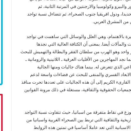
والبيرو وكولومبيا والارجنتين في المرتبة الثانية، ثم
حديدا، ودول افريقيا جنوب الصحراء، ثم تتضاءل نسبة تواجد
ن من المشرق العربي.
يرة بالاهتمام، وهي العلل والوسائل التي ساهمت في تواجد
ت والمآلات أيضا. بمعنى أن الكثافة العالية التي نجدها
 واحد وهو الهرب من سلطان الفقر والبطالة والتهميش للبحث
د المهاجرين من الأقليات العرقية ـ اللاتينية والرومانية ـ
ي الذي تتعرض له. بينما هناك جاليات ومنها الجالية
الابعاد القسري والمنفى للبحث عن فضاءات واسعة لدعم
 القارىء الكريم إلى أن هذه الجاليات على تعددها تحرت منافذ
معيات الحقوقية والثقافية، مستغلة في ذلك مرونة القوانين
وزع في نقاط متفرقة من اسبانيا، حيث تتفاوت نسبة التواجد
خية والثقافية التي تربط بين الصحراء الغربية واسبانيا من
لاسبانية التي تعد عاملا أساسيا في تمتين هذه الروابط