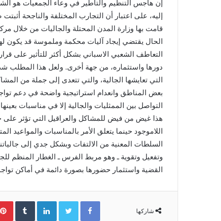
إن هاجس التنظيم والتأطير في وعاء الجمعيات هو الشغ
إليه، على اعتبار أن التجارب المختلفة والناجحة أثبتت 
قامت بها وزارة المدن المحتلة والجاليات من خلال مركزي
الحال يقتضي إيجاد آليات محكمة وملموسة قد يكون له
التعاطف الشعبي الاسباني بشكل أكثر للتأثير على قرارات
دورها واستثماره، من جهة أخرى. ولعل هذا المطلب شد
التي تعايشها الجالية، والتي تتعدى إلى جملة من المشا
بعض المناطق وانعدام استراتيجية واضحة في دعم تواجد 
التواصل بين الممثليات والجالية إلا في مناسبات بعينها
هذا غيض من فيض للمشاكل والعراقيل التي تؤثر على حيا
اللاموجود حينما يتعلق الأمر بالمناسبات والمواعيد المت
السلطات المعنية من الالتفات وبشكل جدي إلى جالياتنا ب
وتفعيل وتقوية ـ وهو مربط الفرس ـ الغطار المنظم للج
القضية واستثمار حضورها بصورة دائمة في أماكن تواجدها
Facebook
Twitter
LinkedIn
‏Tumblr
شاركها