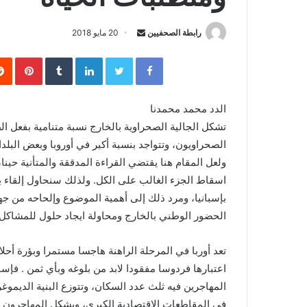
رابطة الصحفيين
S
20 مايو 2018
e
Facebook
Twitter
LinkedIn
‏Tumblr
Pinterest
n
d
a
الدد محمد محمدنا
n
تشكل الجالية الصحراوية بالخارج نسبة متنامية بفعل ال
e
الصحراويون، وتتواجد بنسبة أكبر في أوروبا وبعض البلدان
m
ولعل المقام هنا يقتضي القراءة المدققة والمتأنية حينا
a
اسقاط الجزء الغالب على الكل. ولذلك سنحاول إلقاء 
i
بإسبانيا، ومرد ذلك إلى أهمية الموضوع وإلحاحه من جه
l
الحضور الوطني بالخارج ومحاولة ايجاد حلول للمشاكل 
تعد أوربا في المرحلة الراهنة هاجسا مستمرا وبؤرة أحل
اعتبارها فردوسا مفقودا لابد من بلوغه وبأي ثمن . فإسبان
المهاجرين فيه ثلث عدد السكان، وتتوزع البنية الديموغ
في المقاطعات الاقتصادية الكبرى، ويشكل المهاجرون من