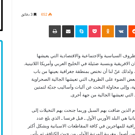
652
3 دقائق
‏Reddit
‏VKontakte
Odnoklassniki
Pocket
Skype
مشاركة عبر البريد
طباعة
ظروف السياسية والاجتماعية والاقتصادية التي يعيشها
 الافريقية وبنسبة ضئيلة في الخليج العربي وأمريكا اللاتينية.
، ولذلك عنّ لنا أن نختص بمنطقة جغرافية بعينها من باب
بعض الضوء على الظروف التي تعيشها الجالية الصحراوية
ة، وإلى محاولة البحث عن آليات وأساليب جديّة لتمتين
التي تعيشها الجالية من جهة أخرى.
ام الذين ضاقت بهم السبل وربما جنحت بهم التخيلات إلى
يا هي البلد الأوربي الأول ـ قبل فرنسا ـ الذي بلغ عدد
رافية للمهاجرين في كافة المقاطعات الاسبانية وبشكل أكثر
 أصول مغربية المرتبة الأولى من حيث الكثافة، ثم يأتي