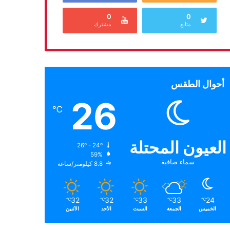
0
0
متابع
مشترك
أحوال الطقس
26
℃
العيون المحتلة
26º - 24º
59%
سماء صافية
8.8 كيلومتر/ساعة
32
32
33
33
24
℃
℃
℃
℃
℃
الخميس
الجمعة
السبت
الأحد
الأثنين