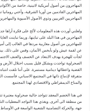
المهاجرون من أصول أمريكية لاتينية، خاصة من الآكوادور 
المهاجرين القادمين من أوربا الشرقية، وأعني رومانيا ت
المهاجريين الغربيين وذوي الأصول الأسيوية والمهاجري
ولعلني أوردت هذه المعلومات لألح على فكرة أراها جد
المهاجرين في هذا البلد على تباينها، وربما تباينت الغايا
للمهاجرين من أصول مغاربية مردها في الغالب إلى أمر
عن لقمة عيش ولو بأبخس الأثمان، وقس على ذلك. بينما نج
لجأت للهجرة بهدف الابتعاد عن الخسف والعنف الاجتماع
الصحراوية تواجدت وبشكل قليل بسبب احتلال الأرض و
القضية واعطائها دينامية مستمرة. على أننا نلفت انتباه
متفرقة لإدماج ذاتها في المجتمع الاسباني، فأسست الج
والمناخ الديمقراطي والاقتصادي لهذا المجتمع.
في هذا الخضم المعقد تتواجد جالية صحراوية معتبرة تت
من منطقة الى أخرى. ويغذي هذا التواجد المعطيات التاري
جهة، والحركة التضامنية الشعبية الواسعة في الأوساط ا