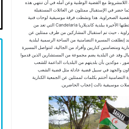
 اللامشروط مع القضية الوطنية وعن أمله في أن تنتهي هذه
 كما حضر في الإستقبال ممثلون عن العائلات المستقبلة
لقضية الصحراوية. هذا ونشطت فرقة موسيقية لوحات فنية
ومسرحية نالت إعجاب الحاضرين، لتواصل المسيرة محطتها الأخيرة ببلدية كانديلاريا Candelaria التي تعد من
حراوية ، حيث تم استقبال المشاركين من طرف ممثلين عن
د إنطلقت المسيرة التضامنية من الساحة الرسمية لبلدية
ية الكنارية ومتضامنين كناريين وأفراد من الجالية، لتتواصل المسيرة
Teguis أين كان في الإستقبال وفد عن البلدية يضم مجموعة من المستشارين الذين قدموا
حضور ، موكدين بأن بلديتهم من البلديات الداعمة للشعب
تعاون والجهد في سبيل قضية عادلة مثل قضية الشعب
 التضامنية أختتم بكلمات لممثلين عن الجمعية الكنارية
صلات موسيقية نالت إعجاب الحاضرين.