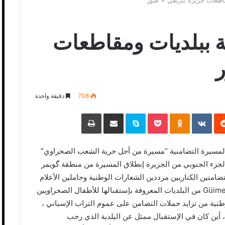
اطعات جزيرة تنريفي + صور
 ببلديات ومقاطعات
708
دقيقة واحدة
‏Reddit
‏VKontakte
Odnoklassniki
Pocket
Skype
مشاركة عبر البريد
طباعة
 المسيرة التضامنية “مسيرة من أجل حرية الشعب الصحراوي”
لجزء الجنوبي من الجزيرة إنطلاق المسيرة من منطقة گويمر
لمتضامنين الكناريين مرددين الشعارات الوطنية وحاملين الأعلام
الصحراوية في مشهد حماسي لافت كون بلدية گويمر Güimer من البلديات المعروفة بإستقبالها للأطفال الصحراويين
نية من تزايد حملات التضامن على عموم التراب الإسباني ،
لثانية ببلدية أرافو Arafo للإستراحة، أين كان في الإستقبال ممثل عن البلدية الذي رحب