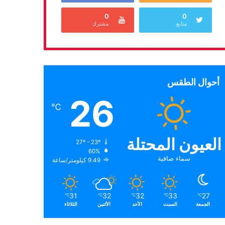
0
0
متابع
مشترك
أحوال الطقس
26
℃
العيون المحتلة
27º - 23º
60%
سماء صافية
9.49 كيلومتر/ساعة
31
32
32
33
27
℃
℃
℃
℃
℃
الجمعة
السبت
الأحد
الأثنين
الثلاثاء