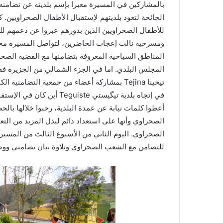
بالمشاركين في المسيرة معبرا بإسم بلديته عن تضامنه
الجائحة لتعود بلديتهم لإستقبال الأطفال الصحراويين.
للأطفال الصحراويين الذين بدورهم عبروا عن دعمهم ل
المناطق السياحية المعروفة بتضامنها مع القضية الص
المجلس البلدي. اما في الجزء الشمالي من الجزيرة فق
تيخينا Tejina بمشاركة أعضاء من جمعية التضامن
في إتجاه بلدية تيگيستي te
أعطوا كلمات نيابة عن عمدة البلدية، رحبوا خلالها بال
الصحراوي وأنها على استعداد دائم لبذل المزيد من ال
الصحراوي. اليوم الثاني من الأسبوع الثالث من المسيرة
للتضامن مع الشعب الصحراوي وتلاوة بيان تضامني وو