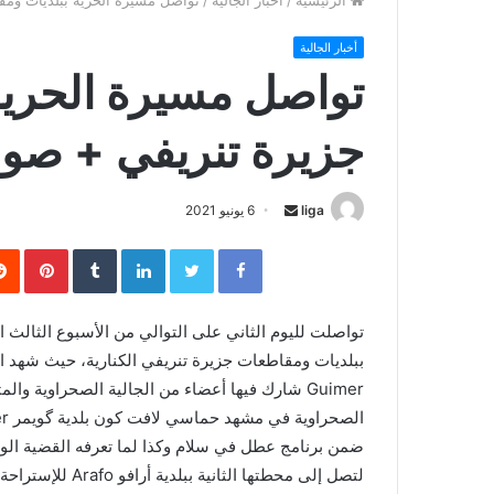
الرئيسية
/
أخبار الجالية
/
تواصل مسيرة الحرية ببلديات ومق
أخبار الجالية
تواصل مسيرة الحرية
جزيرة تنريفي + صور
liga
S
6 يونيو 2021
e
Facebook
Twitter
LinkedIn
‏Tumblr
Pinterest
n
d
a
تواصلت لليوم الثاني على التوالي من الأسبوع الثالث
n
ببلديات ومقاطعات جزيرة تنريفي الكنارية، حيث شهد ا
e
Guimer شارك فيها أعضاء من الجالية الصحراوية وا
m
a
ضمن برنامج عطل في سلام وكذا لما تعرفه القضية الوط
i
لتصل إلى محطتها ا
l