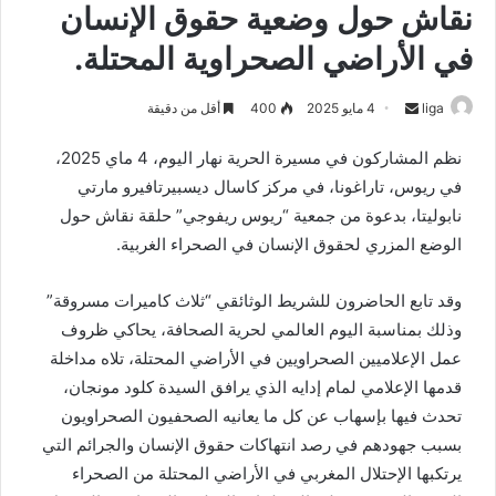
نقاش حول وضعية حقوق الإنسان
في الأراضي الصحراوية المحتلة.
liga
S
4 مايو 2025
400
أقل من دقيقة
e
نظم المشاركون في مسيرة الحرية نهار اليوم، 4 ماي 2025،
n
في ريوس، تاراغونا، في مركز كاسال ديسبيرتافيرو مارتي
d
نابوليتا، بدعوة من جمعية “ريوس ريفوجي” حلقة نقاش حول
a
n
الوضع المزري لحقوق الإنسان في الصحراء الغربية.
e
m
وقد تابع الحاضرون للشريط الوثائقي “ثلاث كاميرات مسروقة”
a
وذلك بمناسبة اليوم العالمي لحرية الصحافة، يحاكي ظروف
i
عمل الإعلاميين الصحراويين في الأراضي المحتلة، تلاه مداخلة
l
قدمها الإعلامي لمام إدايه الذي يرافق السيدة كلود مونجان،
تحدث فيها بإسهاب عن كل ما يعانيه الصحفيون الصحراويون
بسبب جهودهم في رصد انتهاكات حقوق الإنسان والجرائم التي
يرتكبها الإحتلال المغربي في الأراضي المحتلة من الصحراء