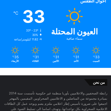
أحوال الطقس
33
℃
العيون المحتلة
33º - 23º
30%
سماء صافية
11.82 كيلومتر/ساعة
35
31
31
31
33
℃
℃
℃
℃
℃
السبت
الأحد
الأثنين
الثلاثاء
الأربعاء
من نحن
رابطة الصحفيين والاعلاميين بأوربا منظمة غير حكومية تأسست سنة 2014
بمبادرة مجموعة من المناضلين و الاعلاميين الصحراويين المقيمين بالمهجر
اجمعوا على ضرورة تأسيس إطار اعلامي ملتزم يضم ويوحد عمل كل الطاقات
الاعلامية الصحراوية بكل تواجداتها، وتهدف اساسا الى تسليط الضوء على