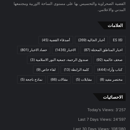
القضية الصحراوية والتحسيس بها على مستوى الساحة الاوربية ومجتمعها
المدني والاعلامي.
العلامات
(6)
ES
أخبار الجالية
(269)
أصدقاء القضية
(45)
اخبار المناطق المحتلة
(87)
الاخبار
(1436)
حصاد الاخبار
(801)
صحف عالمية
(92)
صندوق الرحمة، جمعية النور الاسلامية
(3)
كتاب وآراء
(444)
كلمة الرابطة
(13)
لقاء خاص
(9)
مختصر مفيد
(8)
مقابلات
(5)
مقالات
(66)
نماذج ناجحة
(5)
الاحصائيات
Today's Views:
3٬257
Last 7 Days Views:
24٬597
Last 30 Days Views:
108٬080