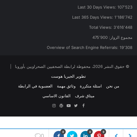
Last 30 Days Views:
107٬523
Last 365 Days Views:
1٬186٬742
Total Views:
3٬616٬448
مجموع الزوار:
475٬900
Overview of Search Engine Referrals:
19٬308
© حقوق النشر 2026، محفوظة لرابطة الصحفيين الصحراويين بأوروبا |
تطوير الجيريا هوست
من نحن
اسئلة متكررة
وثائق مهمة
العضىوية في الرابطة
ميثاق شرف
القانون الاساسي
Facebook
Twitter
YouTube
ووردبريس
Instagram
0
0
0
0