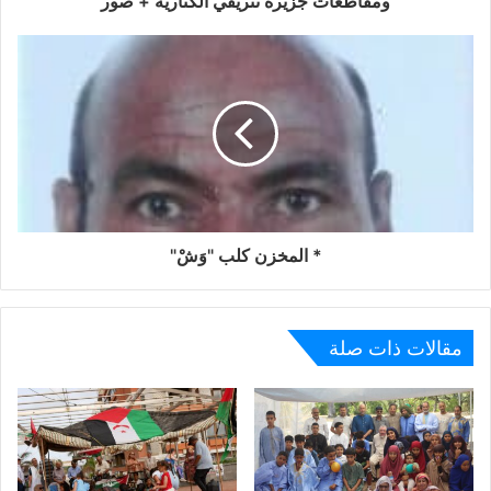
ومقاطعات جزيرة تنريفي الكنارية + صور
عن جمعية الصحراء ما تنباع
كفاح،صمود،وتضحية ..لاستكمال سيادة الدولة الصحراوية .
* المخزن كلب "وَشْ"
مقالات ذات صلة