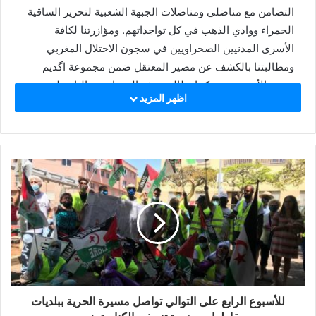
التضامن مع مناضلي ومناضلات الجبهة الشعبية لتحرير الساقية
الحمراء ووادي الذهب في كل تواجداتهم. ومؤازرتنا لكافة
الأسرى المدنيين الصحراويين في سجون الاحتلال المغربي
ومطالبتنا بالكشف عن مصير المعتقل ضمن مجموعة اگديم
محمد الأمين هدي . كما نطالب برفع الحصار عن الناشطة
اظهر المزيد
الحقوقية المناضلة الجسورة سلطانة خيا واختها وعري . وإطلاق
سراح كافة الأسرى الصحراويين . والكشف عن مجهولي المصير
من مختطفين و مفقودين . . وإننا نحمل الأمم المتحدة ومجلس
الأمن والاتحاد الأوروبى وكافة الهيئات الدولية المعنية،
المسؤولية في ما تشهده المناطق المحتلة من انتهاكات يومية
وبشكل ممنهج لحقوق الإنسان دون احترام للمواثيق والقوانين
الدولية، ونطالبهم بالتدخل لحماية المدنيين من بطش الاحتلال
المغربي. وفي الختام، نبارك للشعب الصحراوي عودة الأخ
الرئيس ابراهيم غالي سالما معافى الى ارض الوطن ونتمنى له
تمام الشفاء.
للأسبوع الرابع على التوالي تواصل مسيرة الحرية ببلديات
بروكسيل بتاريخ 12 يونيو 2021.