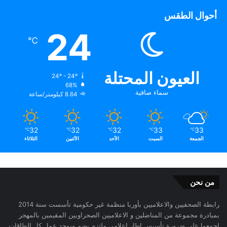
أحوال الطقس
24
℃
العيون المحتلة
24º - 24º
68%
سماء صافية
8.64 كيلومتر/ساعة
32
32
32
33
33
℃
℃
℃
℃
℃
الجمعة
السبت
الأحد
الأثنين
الثلاثاء
من نحن
رابطة الصحفيين والاعلاميين بأوربا منظمة غير حكومية تأسست سنة 2014
بمبادرة مجموعة من المناضلين و الاعلاميين الصحراويين المقيمين بالمهجر
اجمعوا على ضرورة تأسيس إطار اعلامي ملتزم يضم ويوحد عمل كل الطاقات