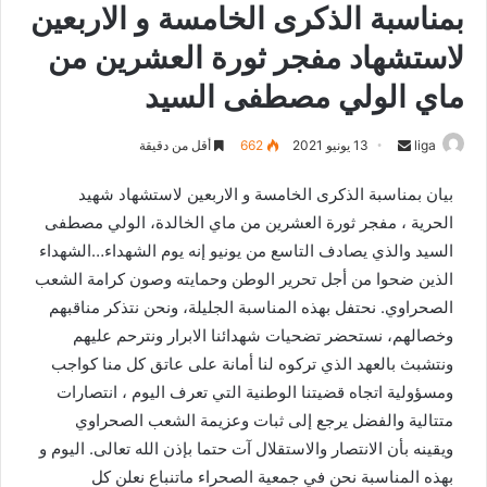
بمناسبة الذكرى الخامسة و الاربعين
لاستشهاد مفجر ثورة العشرين من
ماي الولي مصطفى السيد
liga
S
13 يونيو 2021
662
أقل من دقيقة
e
بيان بمناسبة الذكرى الخامسة و الاربعين لاستشهاد شهيد
n
الحرية ، مفجر ثورة العشرين من ماي الخالدة، الولي مصطفى
d
السيد والذي يصادف التاسع من يونيو إنه يوم الشهداء…الشهداء
a
n
الذين ضحوا من أجل تحرير الوطن وحمايته وصون كرامة الشعب
e
الصحراوي. نحتفل بهذه المناسبة الجليلة، ونحن نتذكر مناقبهم
m
وخصالهم، نستحضر تضحيات شهدائنا الابرار ونترحم عليهم
a
ونتشبث بالعهد الذي تركوه لنا أمانة على عاتق كل منا كواجب
i
ومسؤولية اتجاه قضيتنا الوطنية التي تعرف اليوم ، انتصارات
l
متتالية والفضل يرجع إلى ثبات وعزيمة الشعب الصحراوي
ويقينه بأن الانتصار والاستقلال آت حتما بإذن الله تعالى. اليوم و
بهذه المناسبة نحن في جمعية الصحراء ماتنباع نعلن كل