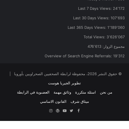
Last 7 Days Views:
24٬172
Last 30 Days Views:
107٬693
Last 365 Days Views:
1٬189٬060
Total Views:
3٬626٬067
مجموع الزوار:
476٬613
Overview of Search Engine Referrals:
19٬312
© حقوق النشر 2026، محفوظة لرابطة الصحفيين الصحراويين بأوروبا |
تطوير الجيريا هوست
من نحن
اسئلة متكررة
وثائق مهمة
العضىوية في الرابطة
ميثاق شرف
القانون الاساسي
Facebook
Twitter
YouTube
ووردبريس
Instagram