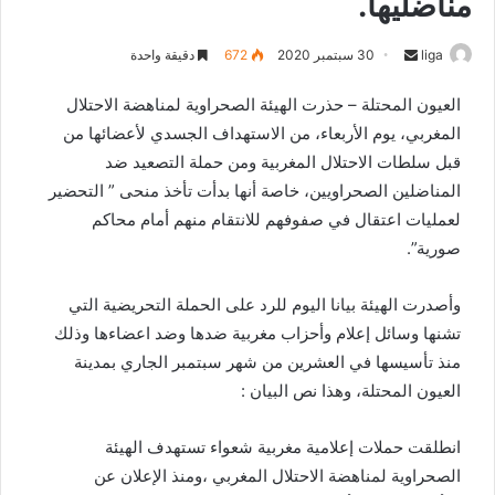
مناضليها.
liga
S
30 سبتمبر 2020
672
دقيقة واحدة
e
العيون المحتلة – حذرت الهيئة الصحراوية لمناهضة الاحتلال
n
المغربي، يوم الأربعاء، من الاستهداف الجسدي لأعضائها من
d
قبل سلطات الاحتلال المغربية ومن حملة التصعيد ضد
a
n
المناضلين الصحراويين، خاصة أنها بدأت تأخذ منحى ” التحضير
e
لعمليات اعتقال في صفوفهم للانتقام منهم أمام محاكم
m
صورية”.
a
i
وأصدرت الهيئة بيانا اليوم للرد على الحملة التحريضية التي
l
تشنها وسائل إعلام وأحزاب مغربية ضدها وضد اعضاءها وذلك
منذ تأسيسها في العشرين من شهر سبتمبر الجاري بمدينة
العيون المحتلة، وهذا نص البيان :
انطلقت حملات إعلامية مغربية شعواء تستهدف الهيئة
الصحراوية لمناهضة الاحتلال المغربي ،ومنذ الإعلان عن