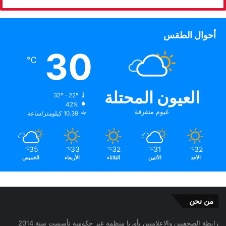
أحوال الطقس
30
℃
العيون المحتلة
32º - 22º
42%
غيوم متفرقة
10.39 كيلومتر/ساعة
35
33
32
31
32
℃
℃
℃
℃
℃
الأحد
الأثنين
الثلاثاء
الأربعاء
الخميس
من نحن
رابطة الصحفيين والاعلاميين بأوربا منظمة غير حكومية تأسست سنة 2014