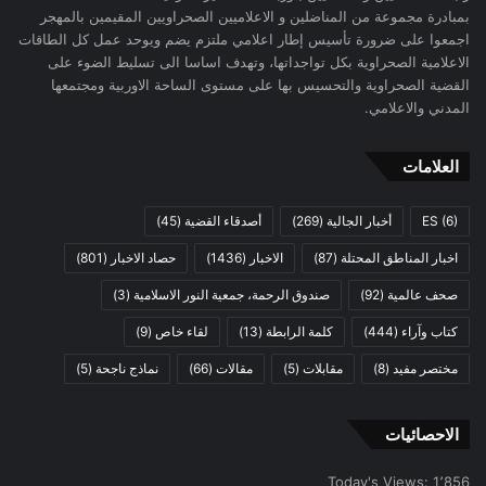
بمبادرة مجموعة من المناضلين و الاعلاميين الصحراويين المقيمين بالمهجر
اجمعوا على ضرورة تأسيس إطار اعلامي ملتزم يضم ويوحد عمل كل الطاقات
الاعلامية الصحراوية بكل تواجداتها، وتهدف اساسا الى تسليط الضوء على
القضية الصحراوية والتحسيس بها على مستوى الساحة الاوربية ومجتمعها
المدني والاعلامي.
العلامات
(6)
ES
أخبار الجالية
(269)
أصدقاء القضية
(45)
اخبار المناطق المحتلة
(87)
الاخبار
(1436)
حصاد الاخبار
(801)
صحف عالمية
(92)
صندوق الرحمة، جمعية النور الاسلامية
(3)
كتاب وآراء
(444)
كلمة الرابطة
(13)
لقاء خاص
(9)
مختصر مفيد
(8)
مقابلات
(5)
مقالات
(66)
نماذج ناجحة
(5)
الاحصائيات
Today's Views:
1٬856