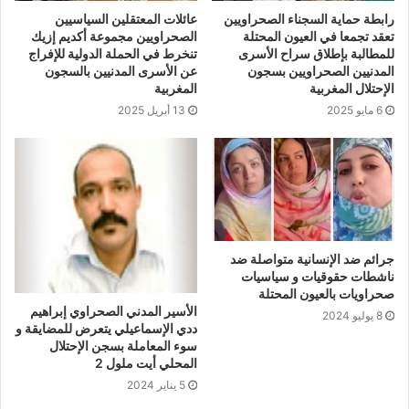
ولحسن دليل , ولاحقا الرفيقة مينة باعلي التي تم تعنيفها
رابطة حماية السجناء الصحراويين
عائلات المعتقلين السياسيين
تعقد تجمعا في العيون المحتلة
الصحراويين مجموعة أكديم إزيك
واصيبت على مستوى العنق برضوض وكدمات ، وتم منع الجميع
للمطالبة بإطلاق سراح الأسرى
تنخرط في الحملة الدولية للإفراج
من الاقتراب من المنزل.
المدنيين الصحراويين بسجون
عن الأسرى المدنيين بالسجون
الإحتلال المغربية
المغربية
6 مايو 2025
13 أبريل 2025
– تحث المجتمع الدولي الى التدخل لمنع المزيد من تدهور
أوضاع حقوق الإنسان بالصحراء الغربية ،وتحذر من نتائج حملة
التصعيد ضد المناضلين الصحراويين المناهضين للاحتلال
المغربي ، خصوصا أنها بدأت تأخذ منحى التحضير لعمليات
اعتقال في صفوفهم للانتقام منهم أمام محاكم صورية .
حرر بتاريخ 30 سبتمبر 2020
جرائم ضد الإنسانية متواصلة ضد
ناشطات حقوقيات و سياسيات
صحراويات بالعيون المحتلة
بالعيون المحتلة / الجمهورية العربية الصحراوية الديمقراطية .
الأسير المدني الصحراوي إبراهيم
8 يوليو 2024
ددي الإسماعيلي يتعرض للمضايقة و
سوء المعاملة بسجن الإحتلال
المحلي أيت ملول 2
5 يناير 2024