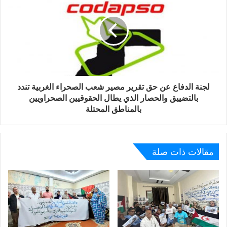
لعمليات الرصد والملاحقة اللصيقة للمناضلات والمناضلين
الصحراويين .
إن الهيئة الصحراوية لمناهضة الاحتلال المغربي ،وهي تواصل
عمل استكمال الهيكلة المنبثقة عن مؤتمرها التأسيسي ، مؤتمر
الشهيد محمد عبد العزيز ،المنعقد بالعيون المحتلة بتاريخ 20
سبتمبر 2020 تحت شعار “وحدة ،صمود ،نضال لمقاومة
لجنة الدفاع عن حق تقرير مصير شعب الصحراء الغربية تندد
الاحتلال “، تعلن للراي العام الوطني والدولي :
بالتضييق والحصار الذي يطال الحقوقيين الصحراويين
بالمناطق المحتلة
– تسجيلها باستهجان كبير الحملة المسعورة التي تشنها جهات
معادية للحرية ،وتحذر من أجواء الترهيب التي تخلقها البلاغات
الإعلامية المغلفة بالتعبير عن الرأي والمستبطنة لتأجيج نار
مقالات ذات صلة
الشوفينية والعنصرية المقيتة ضد الصحراويين.
– تستنكرما تعرض له أعضاء مكتبها التنفيذي ، مساء الثلاثاء 29
سبتمبر 2020 بالعيون المحتلة ، أمام منزل أهل مصطفى ولد
احمد بابو، من مضايقات بعد تعقب وملاحقة من اجهزة الامن
المغربية طالت بداية الرفيقين حمادي محمد لمين الناصري