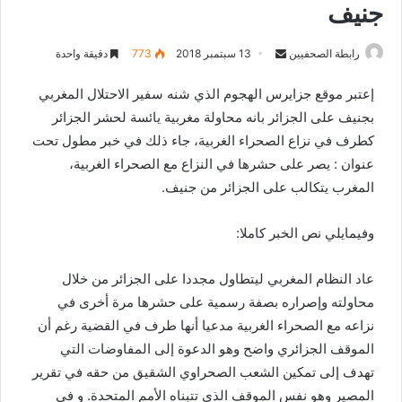
جنيف
رابطة الصحفيين
S
13 سبتمبر 2018
773
دقيقة واحدة
e
إعتبر موقع جزايرس الهجوم الذي شنه سفير الاحتلال المغربي
n
بجنيف على الجزائر بانه محاولة مغربية يائسة لحشر الجزائر
d
كطرف في نزاع الصحراء الغربية، جاء ذلك في خبر مطول تحت
a
n
عنوان :
يصر على حشرها في النزاع مع الصحراء الغربية،
e
المغرب يتكالب على الجزائر من جنيف.
m
a
وفيمايلي نص الخبر كاملا:
i
l
عاد النظام المغربي ليتطاول مجددا على الجزائر من خلال
محاولته وإصراره بصفة رسمية على حشرها مرة أخرى في
نزاعه مع الصحراء الغربية مدعيا أنها طرف في القضية رغم أن
الموقف الجزائري واضح وهو الدعوة إلى المفاوضات التي
تهدف إلى تمكين الشعب الصحراوي الشقيق من حقه في تقرير
المصير وهو نفس الموقف الذي تتبناه الأمم المتحدة. و في