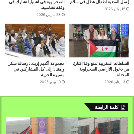
رُسل القضية أطفال عطل في سلام
الصحراوية في اشبيليا تشارك في
وقفة تضامنية.
وكان وزير الخارجية المغربي ناصر بوريطة، قد شّن هجوما مماثلا
15 يوليو 2026
23 مارس 2026
على الجزائر، شهر يوليو المنصرم، من موريتانيا، حيث اعتبرها
طرفا فاعلا في تعطيل بناء اتحاد المغرب العربي.، ولم يهدأ
للمغرب بال، باستغلاله فرصًا لشن هجومه على الجزائر ،
ومحاولة توريطها في قضايا لا جمل لها فيها ولا ناقة، موّجها
اتهاماته الخطيرة للجزائر دون تقديم أي دليل.
السلطات المغربية تمنع وفدًا كناريًا
مجموعة أگديم إزيك : رسالة شكر
من دخول الأراضي الصحراوية
وإمتنان إلى كل المشاركين في
المحتلة.
مسيرة الحرية.
13 يناير 2026
19 يونيو 2025
كلمة الرابطة