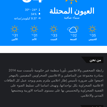
العيون المحتلة
35º - 24º
34%
سماء صافية
9.37 كيلومتر/ساعة
31
31
33
32
35
℃
℃
℃
℃
℃
الخميس
الجمعة
السبت
الأحد
الأثنين
من نحن
رابطة الصحفيين والاعلاميين بأوربا منظمة غير حكومية تأسست سنة 2014
بمبادرة مجموعة من المناضلين و الاعلاميين الصحراويين المقيمين بالمهجر
اجمعوا على ضرورة تأسيس إطار اعلامي ملتزم يضم ويوحد عمل كل الطاقات
الاعلامية الصحراوية بكل تواجداتها، وتهدف اساسا الى تسليط الضوء على
القضية الصحراوية والتحسيس بها على مستوى الساحة الاوربية ومجتمعها
المدني والاعلامي.