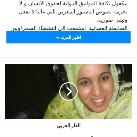
مكفول بكافة المواثيق الدولية لحقوق الانسان و لا
تجرمه نصوص الدستور المغربي التي غالبا لا تفعل
وتبقى صورية.
الضابطة القضائية استمعت الى النشطاء الصحراويين
الثلاثة بتاريخ 23 يوليو 2018 ، حيث جرى استجوابهم
اظهر المزيد
بمخفر الشرطة المركزي بنفس المدينة، ليتم الافراج
عنهم فيما بعد بنفس اليوم و متابعتهم في حال سراح
محددين تاريخ 26 يوليو موعدا لمثولهم امام وكيل
الملك.
النشطاء الصحراويون مثلوا في الوقت المحدد بمبنى
المحكمة في انتظار عرضهم امام الوكيل ، انتظار دام
لعدة ساعات قبل ان يتلقوا اتصالا من عناصر الضابطة
القضائية يخبرونهم بتعذر مثولهم امام وكيل الملك
نظرا لانشغال الاخير بملفات اخرى، وهو فعل أثار
استغراب المناضلين الصحراوين ، ومما زاد من
العار العربي
استغرابهم هو تكرار نفس السيناريو بتاريخ 02 غشت
حيث اعتبروا هذه الافعال اللا مسئولة استهزاء بهم