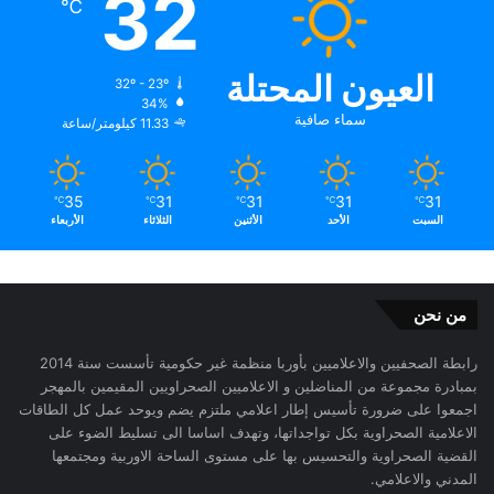
32
℃
العيون المحتلة
32º - 23º
34%
سماء صافية
11.33 كيلومتر/ساعة
35
31
31
31
31
℃
℃
℃
℃
℃
السبت
الأحد
الأثنين
الثلاثاء
الأربعاء
من نحن
رابطة الصحفيين والاعلاميين بأوربا منظمة غير حكومية تأسست سنة 2014
بمبادرة مجموعة من المناضلين و الاعلاميين الصحراويين المقيمين بالمهجر
اجمعوا على ضرورة تأسيس إطار اعلامي ملتزم يضم ويوحد عمل كل الطاقات
الاعلامية الصحراوية بكل تواجداتها، وتهدف اساسا الى تسليط الضوء على
القضية الصحراوية والتحسيس بها على مستوى الساحة الاوربية ومجتمعها
المدني والاعلامي.