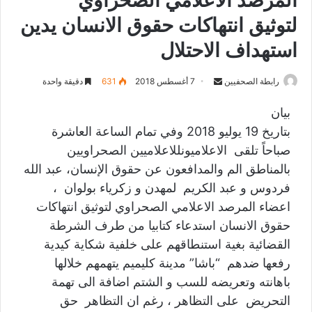
المرصد الاعلامي الصحراوي
لتوثيق انتهاكات حقوق الانسان يدين
استهداف الاحتلال
رابطة الصحفيين
S
7 أغسطس 2018
631
دقيقة واحدة
e
بيان
n
بتاريخ 19 يوليو 2018 وفي تمام الساعة العاشرة
d
a
صباحاً تلقى الاعلاميونللاعلاميين الصحراويين
n
بالمناطق الم والمدافعون عن حقوق الإنسان، عبد الله
e
فردوس و عبد الكريم لمهدن و زكرياء بولوان ،
m
اعضاء المرصد الاعلامي الصحراوي لتوثيق انتهاكات
a
حقوق الانسان استدعاء كتابيا من طرف الشرطة
i
القضائية بغية استنطاقهم على خلفية شكاية كيدية
l
رفعها ضدهم “باشا” مدينة كليميم يتهمهم خلالها
باهانته وتعريضه للسب و الشتم اضافة الى تهمة
التحريض على التظاهر ، رغم ان التظاهر حق