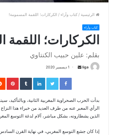
الرئيسية
/
كتاب وآراء
/
الكركارات؛ اللقمة المسمومة!
كتاب وآراء
الكركارات؛ اللقمة 
بقلم: علين حبيب الكنتاوي
liga
S
1 ديسمبر 2020
e
Facebook
Twitter
LinkedIn
‏Tumblr
Pinterest
n
d
a
بدأت الحرب الصحراوية المغربية الثانية، وبالتأكيد، س
n
الرأي المعبر عنه من طرف العديد من خبراء هذا النزا
e
الذين يشطارونه، بشكل مباشر، آلام لدغة التوسع المغ
m
a
إذا كان جشع التوسع المغربي، في نهاية القرن الساد
i