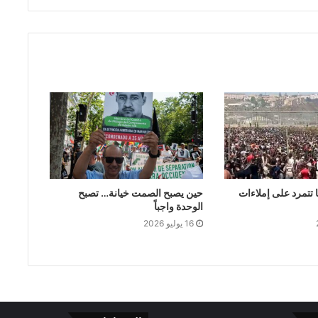
 تتمرد على إملاءات
حين يصبح الصمت خيانة… تصبح
الوحدة واجباً
16 يوليو 2026