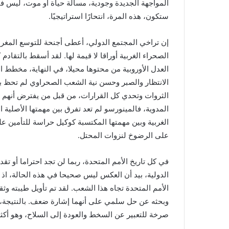
المواجهة الجديدة وجودية، مسألة حياة أو موت، ليس فق
ستكون، هذه المرة، انتحارًا استراتيجيًا.
إن تراخي المجتمع الدولي، أعطى أجنحة للتوسع المغرب
الصحراء الغربية أوراقا لا قيمة لها. لقد أسقط بالتقاد
العدل الأوروبية من محتوها محيلا، في النهاية، مخطط الت
الانتظار والصبر وحسن نية الشعب الصحراوي لم تحظ بأد
الثروات وتحدي كل القرارات، من قبل من يفترض أنهم ح
المدوية، فالمينورسو لم تعد تفرق بين مهمتها الأصلية 
الغربية وبين مهمتها المكتسبة كوكيل حراسة للتأمين ع
على الرضوخ لنزوات المحتل.
في كل تاريخ الأمم المتحدة، ربما لن تجد احتراما أو تق
الدولية، بيد أن العكس ليس صحيحا في هذه الحالة، اذ في
الأمم المتحدة تجاه هذا الشعب. لقد تم تأويل طيبته وث
وبحثه عن حل سلمي على أنهما إشارة ضعف. بالنتيجة، 
صرخة للتعبير عن السخط والعودة إلى السلاح، وهو أكثر ا