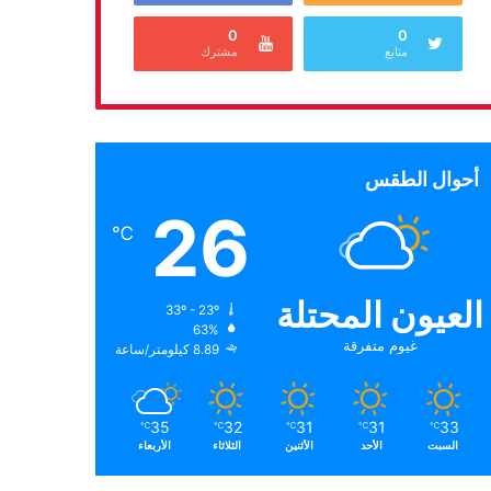
0
0
متابع
مشترك
أحوال الطقس
26
℃
العيون المحتلة
33º - 23º
63%
غيوم متفرقة
8.89 كيلومتر/ساعة
35
32
31
31
33
℃
℃
℃
℃
℃
السبت
الأحد
الأثنين
الثلاثاء
الأربعاء