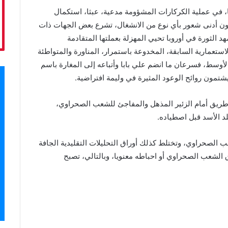
في عملية الكركارات المشؤومة مدعية، عبثا، استكمال
دون أدنى شعور بأي نوع من الانشغال، تشرع بعض الجهات ذات
مهد الثورة في أوروبا تحيي المهزلة بعملتها المتقادمة
Li”، أما اسبانيا، القوة الاستعمارية السابقة، المخدوعة باستمرار، المناورة والمتواطئة
الأوسط، فسرعان ما انضم علي بابا وأتباعه إلى المغارة باسم
يشتمون روائح الوعود المثيرة في وليمة افتراضية.
طريق أمام الزئير المذهل والمفاجئ للشعب الصحراوي،
د الأسد قبل اصطياده.
ب الصحراوي، وتختلط كذلك أوراق التحليلات التقليدية الجافة
 الشعب الصحراوي أو احباطه معنويا، وبالتالي، تصبح