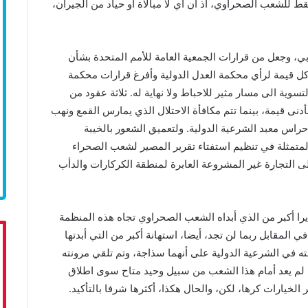
ط للشعب الصحراوي، اذ أن أي لا مبالاة أو حياد من الجيران،
ي، وجعل من قرارات الجمعية العامة للأمم المتحدة بشأن
م كل قيمة لرأي محكمة العدل الدولية وأفرغ قرارات محكمة
سوية الى مسار مثير للاحباط ولا نهاية له. ثلاثة عقود من
نى قيمة، بينما تتم مكافأة الاحتلال الذي يمارس القمع ونهب
راس معبد الشرعية الدولية. ولتعميق الشعور بالخيبة
المتمثلة في تنظيم استفتاء تقرير المصير لشعب الصحراء
لى التجارة غير المشروعة العابرة لمنطقة الكركارات والدأب
ديرا أكبر من الذي أبداه الشعب الصحراوي تجاه هذه المنظمة
 المقابل ربما لن تجد، أيضا، استهانة أكبر من التي أبدتها
قته في الشرعية الدولية على أنهما سذاجة، وتم تلقي مرونته
لم يعد أمام هذا الشعب من سبيل وحيد متاح سوى اطلاق
لخيارات كرها، لكن، والحال هكذا، أكثرها شرفا بالتأكيد.