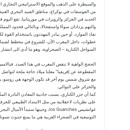
والسيطرة على الذهب والموقع الاستراتيجي التجاري الرا
l
من الفوسفات في بوكراع، مناطق الصيد البحري الغنية ف
الحديد في الجزائر والزويرات في موريتانيا، تقع اليوم 
والنهم يزدادان سوءًا واستفحالا، وبالتالي فحدود المملك
نفاذ الموارد، أو حين يبادر المهددون باستخدام القوة ل
خطوات، داخل المغرب الآن، للشروع في مخطط لضمان ال
السواحل الكنارية – الصحراوية، وهو ما أدى الى انتشار 
الحجج الواهية لا تنقص المغرب في هذا الصدد. فبالامس
المقطوعة عن إفريقيا” معلنا ميلاد حاجة ملحة لتواصل ال
مع شروق شمس يوم آخر قد تكون الوجهة هي روسو، ولات
والجزائر على التوالي.
كما أن جزر الكناري، بسبب جاذبية المعادن النادرة المكت
على نظريات لاعقلانية من مثل الامتداد الطبيعي للج
غوانشيس los Guanches، وحينها ستبدأ
التوسعية في الصحراء الغربية هي ما يمنع حدوث تسون