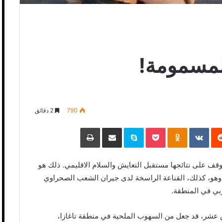
المسمومة!
790
2 دقائق
‏Reddit
‏VKontakte
Odnoklassniki
Pocket
Skype
مشاركة عبر البريد
طباعة
يتوقف على نتائجها مستقبل التعايش والسلام الاقليمي. ذلك هو
ع وهو، كذلك، القناعة الراسخة لدى جيران الشعب الصحراوي
ربي في المنطقة.
س عشر، قد جعل من السهوب الملحية في منطقة تاغازا،