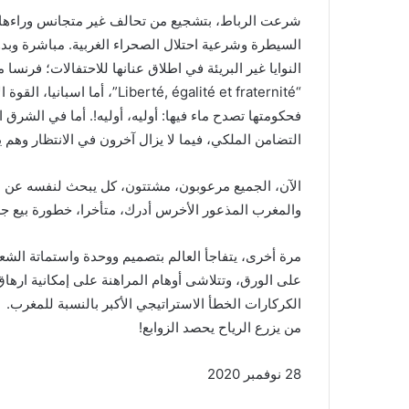
شرعت الرباط، بتشجيع من تحالف غير متجانس وراءها، 
السيطرة وشرعية احتلال الصحراء الغربية. مباشرة وب
النوايا غير البريئة في اطلاق عنانها للاحتفالات؛ فرنسا 
“berté, égalité et fraternité
فحكومتها تصدح ماء فيها: أوليه، أوليه!. أما في الشرق 
التضامن الملكي، فيما لا يزال آخرون في الانتظار وهم 
الآن، الجميع مرعوبون، مشتتون، كل يبحث لنفسه عن 
والمغرب المذعور الأخرس أدرك، متأخرا، خطورة بيع جل
مرة أخرى، يتفاجأ العالم بتصميم ووحدة واستماتة الشع
على الورق، وتتلاشى أوهام المراهنة على إمكانية ارهاق
الكركارات الخطأ الاستراتيجي الأكبر بالنسبة للمغرب.
من يزرع الرياح يحصد الزوابع!
28 نوفمبر 2020