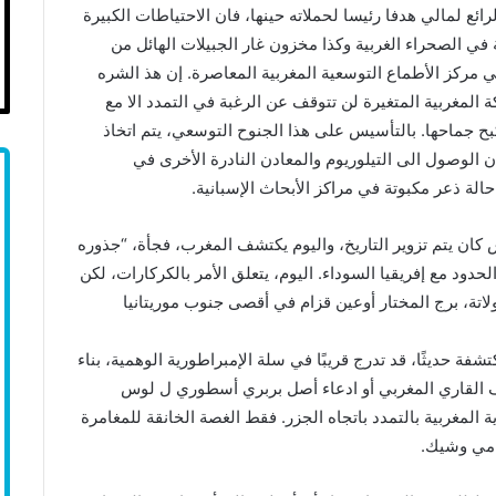
ئع لمالي هدفا رئيسا لحملاته حينها، فان الاحتياطات الكبيرة
ي الصحراء الغربية وكذا مخزون غار الجبيلات الهائل من
في مركز الأطماع التوسعية المغربية المعاصرة. إن هذ الشره
ة المغربية المتغيرة لن تتوقف عن الرغبة في التمدد الا مع
كبح جماحها. بالتأسيس على هذا الجنوح التوسعي، يتم اتخاذ
وصول الى التيلوريوم والمعادن النادرة الأخرى في
حالة ذعر مكبوتة في مراكز الأبحاث الإسبانية.
 كان يتم تزوير التاريخ، واليوم يكتشف المغرب، فجأة، “جذوره
حدود مع إفريقيا السوداء. اليوم، يتعلق الأمر بالكركارات، لكن
ة، برج المختار أوعين قزام في أقصى جنوب موريتانيا
شفة حديثًا، قد تدرج قريبًا في سلة الإمبراطورية الوهمية، بناء
رف القاري المغربي أو ادعاء أصل بربري أسطوري ل لوس
 الأميال البحرية المغربية بالتمدد باتجاه الجزر. فقط الغصة الخانقة للمغامرة
امي وشيك.