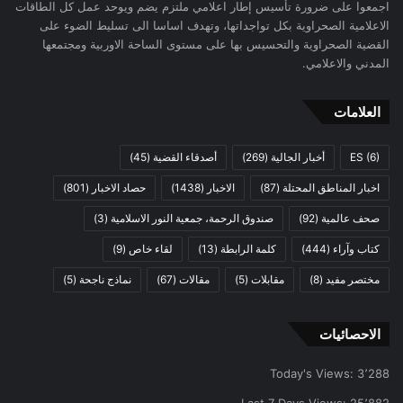
اجمعوا على ضرورة تأسيس إطار اعلامي ملتزم يضم ويوحد عمل كل الطاقات
الاعلامية الصحراوية بكل تواجداتها، وتهدف اساسا الى تسليط الضوء على
القضية الصحراوية والتحسيس بها على مستوى الساحة الاوربية ومجتمعها
المدني والاعلامي.
العلامات
(6)
ES
أخبار الجالية
(269)
أصدقاء القضية
(45)
اخبار المناطق المحتلة
(87)
الاخبار
(1438)
حصاد الاخبار
(801)
صحف عالمية
(92)
صندوق الرحمة، جمعية النور الاسلامية
(3)
كتاب وآراء
(444)
كلمة الرابطة
(13)
لقاء خاص
(9)
مختصر مفيد
(8)
مقابلات
(5)
مقالات
(67)
نماذج ناجحة
(5)
الاحصائيات
Today's Views:
3٬288
Last 7 Days Views:
25٬882