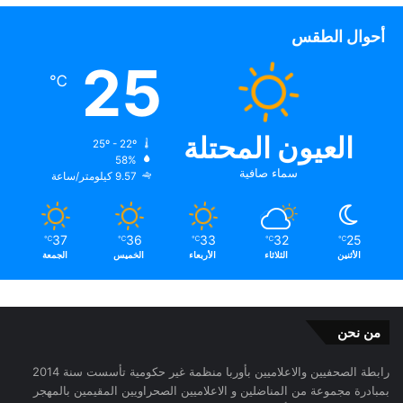
أحوال الطقس
25
℃
العيون المحتلة
25º - 22º
58%
سماء صافية
9.57 كيلومتر/ساعة
37
36
33
32
25
℃
℃
℃
℃
℃
الأثنين
الثلاثاء
الأربعاء
الخميس
الجمعة
من نحن
رابطة الصحفيين والاعلاميين بأوربا منظمة غير حكومية تأسست سنة 2014
بمبادرة مجموعة من المناضلين و الاعلاميين الصحراويين المقيمين بالمهجر