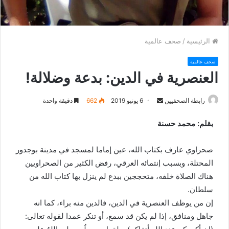
الرئيسية
/
صحف عالمية
صحف عالمية
العنصرية في الدين: بدعة وضلالة!
رابطة الصحفيين
S
6 يونيو 2019
662
دقيقة واحدة
e
بقلم: محمد حسنة
n
d
صحراوي عارف بكتاب الله، عين إماما لمسجد في مدينة بوجدور
a
n
المحتلة، وبسبب إنتمائه العرقي، رفض الكثير من الصحراويين
e
هناك الصلاة خلفه، متحججين ببدع لم ينزل بها كتاب الله من
m
سلطان.
a
إن من يوظف العنصرية في الدين، فالدين منه براء، كما انه
i
جاهل ومنافق، إذا لم يكن قد سمع، أو تنكر عمدا لقوله تعالى:
l