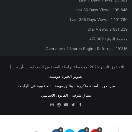
Last 30 Days Views:
109٬646
Last 365 Days Views:
1٬191٬790
Total Views:
3٬631٬239
مجموع الزوار:
477٬089
Overview of Search Engine Referrals:
19٬316
© حقوق النشر 2026، محفوظة لرابطة الصحفيين الصحراويين بأوروبا |
تطوير الجيريا هوست
من نحن
اسئلة متكررة
وثائق مهمة
العضىوية في الرابطة
ميثاق شرف
القانون الاساسي
Facebook
Twitter
YouTube
ووردبريس
Instagram
0
0
0