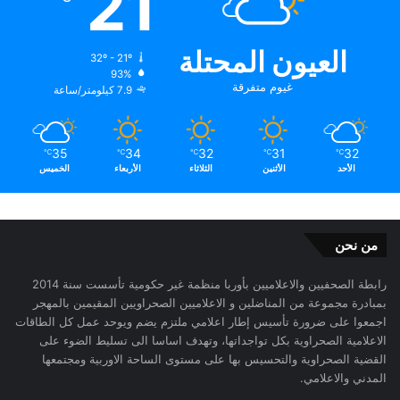
21
العيون المحتلة
32º - 21º
93%
غيوم متفرقة
7.9 كيلومتر/ساعة
35
34
32
31
32
℃
℃
℃
℃
℃
الأحد
الأثنين
الثلاثاء
الأربعاء
الخميس
من نحن
رابطة الصحفيين والاعلاميين بأوربا منظمة غير حكومية تأسست سنة 2014
بمبادرة مجموعة من المناضلين و الاعلاميين الصحراويين المقيمين بالمهجر
اجمعوا على ضرورة تأسيس إطار اعلامي ملتزم يضم ويوحد عمل كل الطاقات
الاعلامية الصحراوية بكل تواجداتها، وتهدف اساسا الى تسليط الضوء على
القضية الصحراوية والتحسيس بها على مستوى الساحة الاوربية ومجتمعها
المدني والاعلامي.