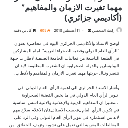
مهما تغيرت الازمان والمفاهيم”
(أكاديمي جزائري)
رابطة الصحفيين
S
11 أغسطس 2018
605
أقل من دقيقة
e
اوضح الاستاذ والأكاديمي الجزائري اليوم في محاضرة بعنوان
n
“الرأي العام الدولي وقضية الصحراء الغربية” امام المشاركين
d
في الطبعة التاسعة من فعاليات الجامعة الصيفية لاطارات جبهة
a
n
البوليساريو والدولة الصحراوية ان الشعوب المظلومة لابد ان
e
تتنصر وتنال حريتها مهما تغيرت الازمان والمفاهيم والأقطاب.
m
a
وأشار الاستاذ الجزائري الي اهمية الرأي العام الدولي في
i
تنوير الرأي العام الدولي في ما يخص القضية الصحراوية
l
،،معتبرا ان المفاهيم الدينية والإعلامية والاثنية اسس اساسية
في تكوين الرأي العام _فحسب الاستاذ_فان الاعلام سلاح مهم
لابد من استثماره في تنوير الرأي العام الدولي وفي الرد على
المغالطات المغربية التي تعمل على تشويه وتزيف الحقائق من