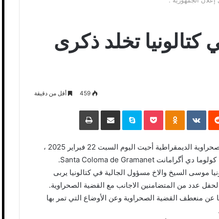
 إعلان الجمهورية .
 كتالونيا تخلد ذكرى
459
أقل من دقيقة
‏Reddit
‏VKontakte
Odnoklassniki
Pocket
Skype
مشاركة عبر البريد
طباعة
تخليدا واحتفاء بالذكرى 49 لإعلان الجمهورية العربية الصحراوية الديمقراطية أحيت اليوم السبت 22 فبراير 2025 ،
نت Santa Coloma de Gramanet.
نيا موسى السيخ والاخ مسؤول الجالية في كتالونيا يربى
لحفل عدد من المتضامنين الاجانب مع القضية الصحراوية.
 عن منعطف القضية الصحراوية وعن الأوضاع التي تمر بها