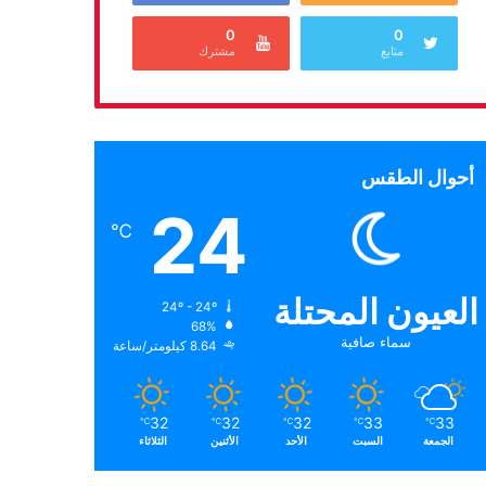
0
0
متابع
مشترك
أحوال الطقس
24
℃
العيون المحتلة
24º - 24º
68%
سماء صافية
8.64 كيلومتر/ساعة
32
32
32
33
33
℃
℃
℃
℃
℃
الجمعة
السبت
الأحد
الأثنين
الثلاثاء