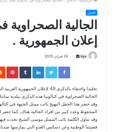
الرئيسية
/
الاخبار
/
الجالية الصحراوية في كتالونيا تخلد ذكرى
الاخبار
الجالية الصحراوية في
إعلان الجمهورية .
liga
S
24 فبراير 2025
e
Facebook
Twitter
LinkedIn
‏Tumblr
Pinterest
n
d
a
n
الجالية الصحراوية في كتالونيا هذه الذكرى ببلدية سانتا كولوما دي أگراما
e
وقد حضر هذا الحفل البهيج نائب ممثل الجبهة في كتالو
m
المحفوظ وعدد كبير من افراد الجالية هناك، كما حضر ا
a
وقد تناول الكلمة نائب الممثل موسى الشيخ تحدث فيها
i
قضيتنا الوطنية وعن دسائس العدو التي يمارسها ضدنا.
l