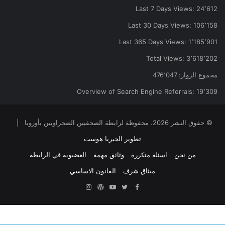
Last 7 Days Views:
24٬612
Last 30 Days Views:
106٬158
Last 365 Days Views:
1٬185٬901
Total Views:
3٬618٬202
مجموع الزوار:
476٬047
Overview of Search Engine Referrals:
19٬309
© حقوق النشر 2026، محفوظة لرابطة الصحفيين الصحراويين بأوروبا |
تطوير الجيريا هوست
من نحن
اسئلة متكررة
وثائق مهمة
العضىوية في الرابطة
ميثاق شرف
القانون الاساسي
Facebook
Twitter
YouTube
ووردبريس
Instagram