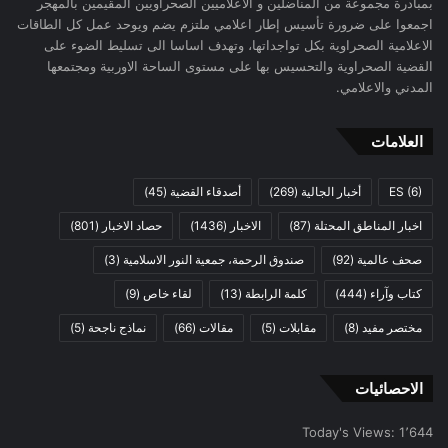
بمبادرة مجموعة من المناضلين و الاعلاميين الصحراويين المقيمين بالمهجر
اجمعوا على ضرورة تأسيس إطار اعلامي ملتزم يضم ويوحد عمل كل الطاقات
الاعلامية الصحراوية بكل تواجداتها، وتهدف اساسا الى تسليط الضوء على
القضية الصحراوية والتحسيس بها على مستوى الساحة الاوربية ومجتمعها
المدني والاعلامي.
العلامات
(6)
ES
أخبار الجالية
(269)
أصدقاء القضية
(45)
اخبار المناطق المحتلة
(87)
الاخبار
(1436)
حصاد الاخبار
(801)
صحف عالمية
(92)
صندوق الرحمة، جمعية النور الاسلامية
(3)
كتاب وآراء
(444)
كلمة الرابطة
(13)
لقاء خاص
(9)
مختصر مفيد
(8)
مقابلات
(5)
مقالات
(66)
نماذج ناجحة
(5)
الاحصائيات
Today's Views:
1٬644