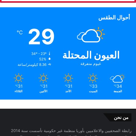
أحوال الطقس
29
℃
العيون المحتلة
34º - 23º
52%
غيوم متفرقة
8.36 كيلومتر/ساعة
31
31
31
33
34
℃
℃
℃
℃
℃
الجمعة
السبت
الأحد
الأثنين
الثلاثاء
من نحن
رابطة الصحفيين والاعلاميين بأوربا منظمة غير حكومية تأسست سنة 2014