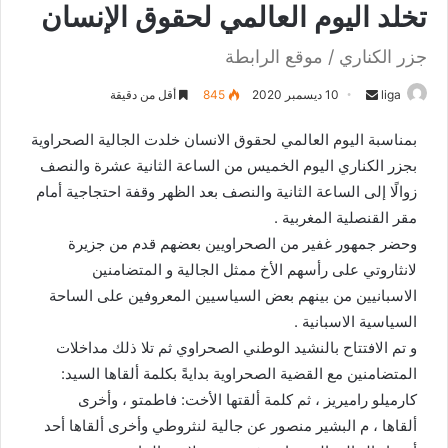
تخلد اليوم العالمي لحقوق الإنسان
جزر الكناري / موقع الرابطة
liga
S
10 ديسمبر 2020
845
أقل من دقيقة
e
بمناسبة اليوم العالمي لحقوق الانسان خلدت الجالية الصحراوية
n
بجزر الكناري اليوم الخميس من الساعة الثانية عشرة والنصف
d
زوالًا إلى الساعة الثانية والنصف بعد الظهر وقفة احتجاجية أمام
a
n
مقر القنصلية المغربية .
e
وحضر جمهور غفير من الصحراويين بعضهم قدم من جزيرة
m
لانثاروتي على رأسهم الأخ ممثل الجالية و المتضامنين
a
الاسبانيين من بينهم بعض السياسيين المعروفين على الساحة
i
السياسية الاسبانية .
l
و تم الافتتاح بالنشيد الوطني الصحراوي ثم تلا ذلك مداخلات
المتضامنين مع القضية الصحراوية بدايةً بكلمة ألقاها السيد:
كارميلو راميريز ، ثم كلمة ألقتها الأخت: فاطمتو ، وأخرى
ألقاها ، م البشير منصور عن جالية لنثروطي وأخرى ألقاها أحد