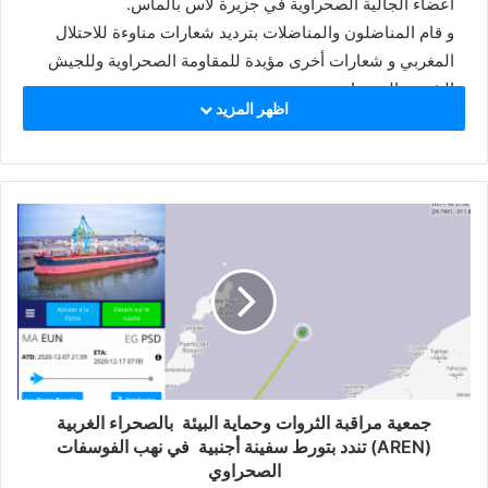
أعضاء الجالية الصحراوية في جزيرة لاس بالماس.
و قام المناضلون والمناضلات بترديد شعارات مناوءة للاحتلال
المغربي و شعارات أخرى مؤيدة للمقاومة الصحراوية وللجيش
الشعبي الصحراوي.
اظهر المزيد
وستعرف المدن و المقاطعات الإسبانية اليوم عدة
تظاهرات بمناسبة اليوم العالمي لحقوق الإنسان الذي
يصادف العاشر من ديسمبر من كل عام ويجعله
الصحراويين فرصة لتحديد النضال وإيصال صوت قضيتهم
الى المجتمع الإسباني والمطالبة بالحقوق الشاملة
للانسان الصحراوي الذي يعاني اللجوء والاعتقال
والتشتيت والهجرة وحقه في بناء دولة في بلده الصحراء
الغربية تسمى الجمهورية العربية الصحراوية الديمقراطية
بقيادة رائد كفاحه الجبهة الشعبية لتحرير الساقية الحمراء
و وادي الذهب.
جمعية مراقبة الثروات وحماية البيئة بالصحراء الغربية
(AREN) تندد بتورط سفينة أجنبية في نهب الفوسفات
الصحراوي