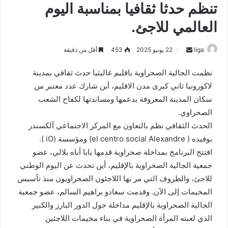
تنظم حدثا ثقافيا بمناسبة اليوم
العالمي للاجئ.
liga
S
22 يونيو 2025
453
أقل من دقيقة
e
نظمت الجالية الصحراوية باقليم غاليثيا حدث ثقافي بمدينة
n
لاكورونيا ثاني كبرى مدن الاقليم، أين شارك عدد معتبر من
d
سكان المدينة المعروفة بدعمها ومساندتها لكفاح الشعب
a
n
الصحراوي.
e
الحدث الثقافي نظم بالتعاون مع المركز الاجتماعي آلكسندر
m
بوفيده ( el centro social Alexandre) ومؤسسة (iO ).
a
افتتح البرنامج بمداخلة صحراوية قدمها بابا أباه بلالي، عضو
i
جمعية الجالية الصحراوية بالإقليم، أين تحدث عن اليوم الوطني
l
للاجئ، والظروف التي مر بها اللاجئون الصحراويون منذ تأسيس
المخيمات إلى الآن. وقدمت سعادو براهيم السالم، عضو جمعية
الجالية الصحراوية بالإقليم مداخلة حول الدور البارز والكبير
الذي لعبته المرأة الصحراوية في بناء مخيمات اللاجئين