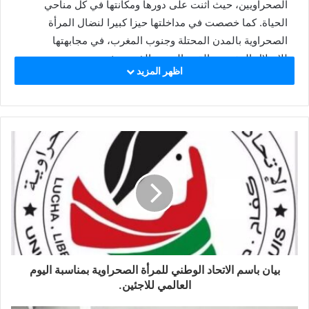
الصحراويين، حيث أثنت على دورها ومكانتها في كل مناحي
الحياة. كما خصصت في مداخلتها حيزا كبيرا لنضال المرأة
الصحراوية بالمدن المحتلة وجنوب المغرب، في مجابهتها
للاحتلال المغربي والقمع اليومي الذي تعيشه.
اظهر المزيد
تخلل الحدث الثقافي عرض لمختلف الوجبات والاطباق
التقليدية الصحراوية، وتم إعداد الشاي الصحراوي. كما خصص
وقتا للموسيقى الصحراوية أين أبدعت الحاضرات من بنات
الجالية في أداء رقصات تقليدية صحراوية نالت اعجاب
الحاضرين. البرنامج كان فرصة لتعريف الحاضرين بآخر تطورات
الحرب الدائرة في الأراضي الصحراوية. أسدل الستار على
الحدث بمداخلة من المركز الاجتماعي الذي احتضن تخليد اليوم
العالمي للاجئ أثنى فيها على المعاناة الطويلة التي مر بها
الشعب الصحراوي في مخيمات اللاجئين الصحراويين.
بيان باسم الاتحاد الوطني للمرأة الصحراوية بمناسبة اليوم
العالمي للاجئين.