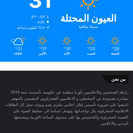
31
العيون المحتلة
31º - 23º
43%
سماء صافية
10.4 كيلومتر/ساعة
31
31
31
33
29
℃
℃
℃
℃
℃
الجمعة
السبت
الأحد
الأثنين
الثلاثاء
من نحن
رابطة الصحفيين والاعلاميين بأوربا منظمة غير حكومية تأسست سنة 2014
بمبادرة مجموعة من المناضلين و الاعلاميين الصحراويين المقيمين بالمهجر
اجمعوا على ضرورة تأسيس إطار اعلامي ملتزم يضم ويوحد عمل كل الطاقات
الاعلامية الصحراوية بكل تواجداتها، وتهدف اساسا الى تسليط الضوء على
القضية الصحراوية والتحسيس بها على مستوى الساحة الاوربية ومجتمعها
المدني والاعلامي.