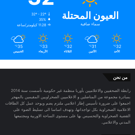
العيون المحتلة
32º - 22º
35%
سماء صافية
11.28 كيلومتر/ساعة
35
33
32
31
32
℃
℃
℃
℃
℃
الأحد
الأثنين
الثلاثاء
الأربعاء
الخميس
من نحن
رابطة الصحفيين والاعلاميين بأوربا منظمة غير حكومية تأسست سنة 2014
بمبادرة مجموعة من المناضلين و الاعلاميين الصحراويين المقيمين بالمهجر
اجمعوا على ضرورة تأسيس إطار اعلامي ملتزم يضم ويوحد عمل كل الطاقات
الاعلامية الصحراوية بكل تواجداتها، وتهدف اساسا الى تسليط الضوء على
القضية الصحراوية والتحسيس بها على مستوى الساحة الاوربية ومجتمعها
المدني والاعلامي.