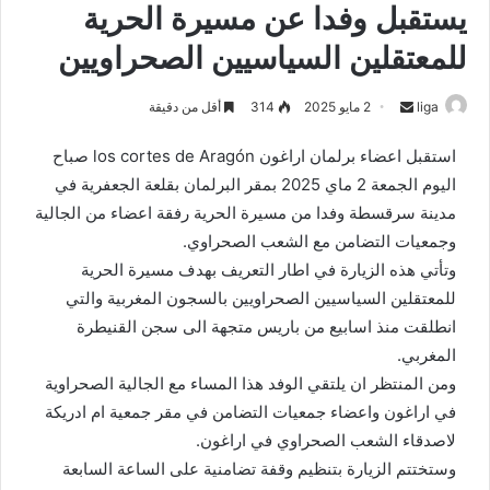
يستقبل وفدا عن مسيرة الحرية
للمعتقلين السياسيين الصحراويين
liga
S
2 مايو 2025
314
أقل من دقيقة
e
استقبل اعضاء برلمان اراغون los cortes de Aragón صباح
n
اليوم الجمعة 2 ماي 2025 بمقر البرلمان بقلعة الجعفرية في
d
مدينة سرقسطة وفدا من مسيرة الحرية رفقة اعضاء من الجالية
a
n
وجمعيات التضامن مع الشعب الصحراوي.
e
وتأتي هذه الزيارة في اطار التعريف بهدف مسيرة الحرية
m
للمعتقلين السياسيين الصحراويين بالسجون المغربية والتي
a
انطلقت منذ اسابيع من باريس متجهة الى سجن القنيطرة
i
المغربي.
l
ومن المنتظر ان يلتقي الوفد هذا المساء مع الجالية الصحراوية
في اراغون واعضاء جمعيات التضامن في مقر جمعية ام ادريكة
لاصدقاء الشعب الصحراوي في اراغون.
وستختتم الزيارة بتنظيم وقفة تضامنية على الساعة السابعة