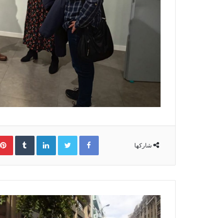
Facebook
Twitter
LinkedIn
‏Tumblr
شاركها