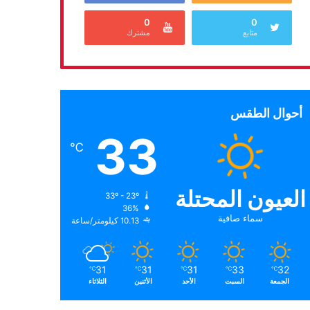
0
0
متابع
مشترك
أحوال الطقس
33
℃
العيون المحتلة
33º - 23º
36%
سماء صافية
10.13 كيلومتر/ساعة
31
31
31
33
32
℃
℃
℃
℃
℃
الجمعة
السبت
الأحد
الأثنين
الثلاثاء