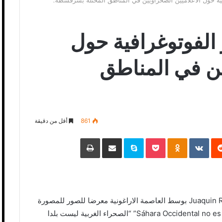
ية حول الاعلاميين الصحراويين في المناطق المحتلة بسرقسطة.
الفوتوغرافية حول
ين في المناطق
861
أقل من دقيقة
‏Reddit
‏VKontakte
Odnoklassniki
Pocket
Skype
مشاركة عبر البريد
طباعة
افتتح اليوم في المركز الثقافي خوانكين رونكال Juaquin Roncal بوسط العاصمة الاراغونية معرضا للصور للمصورة
Judith Prat ويحمل عنوان , “Sáhara Occidental no es país para periodistas” “الصحراء الغربية ليست بلدا