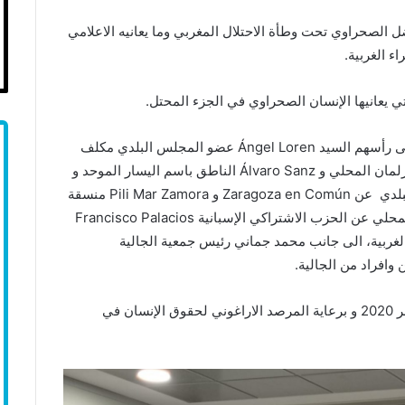
الصحراوي تحت وطأة الاحتلال المغربي وما يعانيه الاعلامي
 الغربية.
ي يعانيها الإنسان الصحراوي في الجزء المحتل.
وحضر حفل الافتتاح مسؤولون من بلدية سرقسطة وعلى رأسهم السيد Ángel Loren عضو المجلس البلدي مكلف
بالشؤون الاجتماعية والاسرة، Elena García عضو البرلمان المحلي و Álvaro Sanz الناطق باسم اليسار الموحد و
عضو البرلمان المحلي، Luisa Broto عضو المجلس البلدي عن Zaragoza en Común و Pili Mar Zamora منسقة
مبادرة السلام للشعب الصحراوي في برلمان اراغون المحلي عن الحزب الاشتراكي الإسبانية Francisco Palacios
غربية، الى جانب محمد جماني رئيس جمعية الجالية
وافراد من الجالية.
ويستمر المعرض من اليوم 20 أكتوبر الى غاية 11 نوفمبر 2020 و برعاية المرصد الاراغوني لحقوق الإنسان في