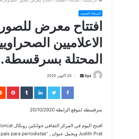
الرئيسية
/
أصدقاء القضية
/
افتتاح معرض للصور الفوتوغراف
أصدقاء القضية
افتتاح معرض للصور 
الاعلاميين الصحراوي
المحتلة بسرقسطة.
liga
S
20 أكتوبر 2020
e
Facebook
Twitter
LinkedIn
‏Tumblr
Pinterest
n
d
a
سرقسطة /موقع الرابطة 20/10/2920
n
e
m
a