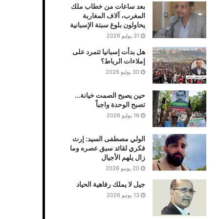
بعد ساعات من خطاب ملك
المغرب، آلاف المغاربة
يحاولون بلوغ سبتة الإسبانية
31 يوليو 2026
هل بدأت إسبانيا تتمرد على
إملاءات الرباط؟
30 يوليو 2026
حين يصبح الصمت خيانة…
تصبح الوحدة واجباً
16 يوليو 2026
الولي مصطفى السيد: إرث
فكري لقائد سبق عصره وما
زال يلهم الأجيال
20 يونيو 2026
جيل لا يملك رفاهية الحياد
13 يونيو 2026