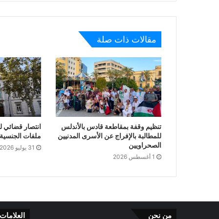
مقالات ذات صلة
تنظيم وقفة بمقاطعة قادس بالأندلس
انتصار قضائي ل
للمطالبة بالإفراج عن الأسرى المدنيين
ملفات الجنسية ا
الصحراويين
31 يوليو 2026
1 أغسطس 2026
من نحن
العلامات