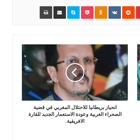
Pinterest
‏Reddit
‏VKontakte
Odnoklassniki
Pocket
Skype
مشاركة عبر البريد
طباعة
انحياز بريطانيا للاحتلال المغربي في قضية
الصحراء الغربية وعودة الاستعمار الجديد للقارة
الافريقية.