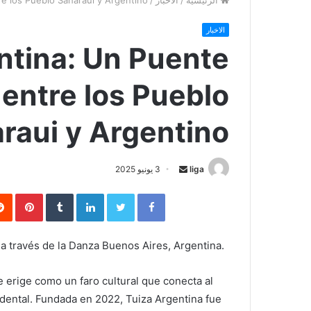
الرئيسية
/
الاخبار
/
e los Pueblo Saharaui y Argentino.
الاخبار
ntina: Un Puente
 entre los Pueblo
raui y Argentino.
liga
S
3 يونيو 2025
e
Facebook
Twitter
LinkedIn
‏Tumblr
Pinterest
n
d
a
a través de la Danza Buenos Aires, Argentina.
n
e
e erige como un faro cultural que conecta al
m
idental. Fundada en 2022, Tuiza Argentina fue
a