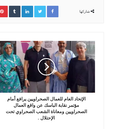
Facebook
Twitter
LinkedIn
‏Tumblr
شاركها
الإتحاد العام للعمال الصحراويين يرافع أمام
مؤتمر نقابة الباسك عن واقع العمال
الصحراويين ومعاناة الشعب الصحراوي تحت
الإحتلال .