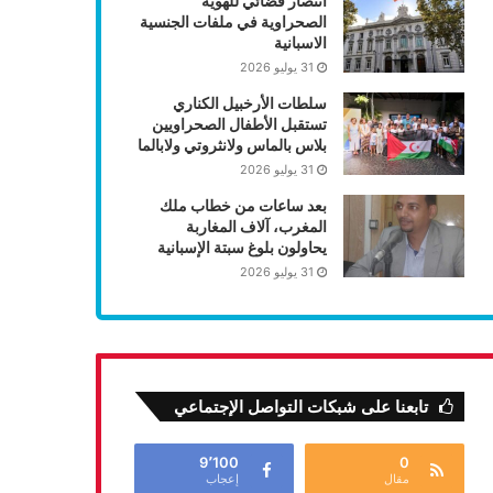
انتصار قضائي للهوية
الصحراوية في ملفات الجنسية
الاسبانية
31 يوليو 2026
سلطات الأرخبيل الكناري
تستقبل الأطفال الصحراويين
بلاس بالماس ولانثروتي ولابالما
31 يوليو 2026
بعد ساعات من خطاب ملك
المغرب، آلاف المغاربة
يحاولون بلوغ سبتة الإسبانية
31 يوليو 2026
تابعنا على شبكات التواصل الإجتماعي
9٬100
0
مقال
إعجاب