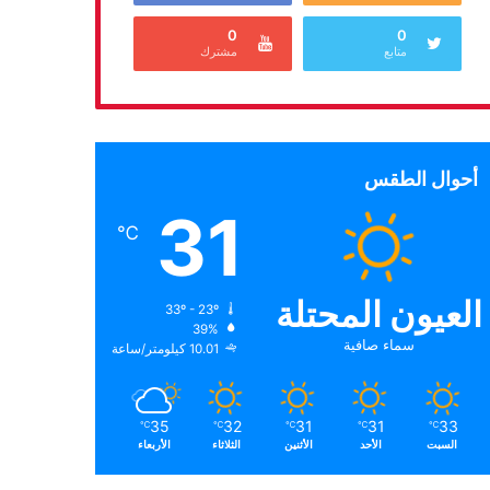
0
0
متابع
مشترك
أحوال الطقس
31
℃
العيون المحتلة
33º - 23º
39%
سماء صافية
10.01 كيلومتر/ساعة
35
32
31
31
33
℃
℃
℃
℃
℃
السبت
الأحد
الأثنين
الثلاثاء
الأربعاء