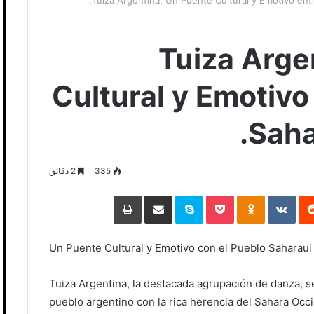
Tuiza Argentina: Un Puente Cultural y Emotivo entr
Tuiza Arge
Cultural y Emotivo
Saha
335
2 دقائق
‏Reddit
‏VKontakte
Odnoklassniki
Pocket
Skype
مشاركة عبر البريد
طباعة
Un Puente Cultural y Emotivo con el Pueblo Saharaui 
Tuiza Argentina, la destacada agrupación de danza, s
pueblo argentino con la rica herencia del Sahara Occ