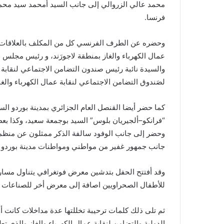
محمد عالي الزروالي إلى جانب السيد أمحمد سيد محمد
i
فرنسا.
l
وحضره عن الطرف الفرنسي كل من المكلف بالعلاقات الخ
عمال الكهرباء والغاز بمنطقة لاجورَند، و رئيس مجلس لج
والسيدة نائبة رئيس صندون التضامن الاجتماعي لنقابة عما
لصَندوق التضامن الاجتماعي لنقابة عمال الكهرباء والغاز(CMCAS
كما حضر أيضا القنصل العام الجزائري بمدينة بوردو الس
“فرانكو–ألجيريان بلوس” السيد بوجمعة سعيد، وكذا بع
وحضر إلى جانب الوفود سالفة الذكر ممثلون عن منظم
جانب جمهور غفير من مواطني ومواطنات مدينة بوردو و
وقد أفتتح الحفل بتدشين معرض فوتغرافي يتناول مسار
للأطفال الصحراويين اصافة إلى معرض أخر للصناعات ال
ثم تلى ذلك كلمات ترحيبة تخللتها عدة مداخلات كانت أ
الدولية والتضامن لنقابة عمال الكهرباء والغاز والذي ت