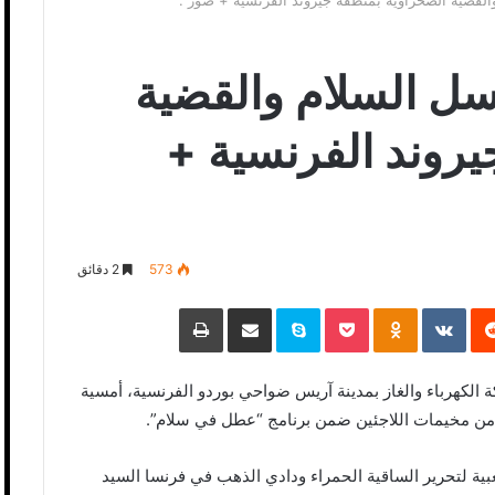
القضية الصحراوية بمنطقة جيروند الفرنسية + صور .
سل السلام والقضية
يروند الفرنسية +
573
2 دقائق
‏Reddit
‏VKontakte
Odnoklassniki
Pocket
Skype
مشاركة عبر البريد
طباعة
لكهرباء والغاز بمدينة آريس ضواحي بوردو الفرنسية، أمسية
من مخيمات اللاجئين ضمن برنامج “عطل في سلام”.
 لتحرير الساقية الحمراء ودادي الذهب في فرنسا السيد