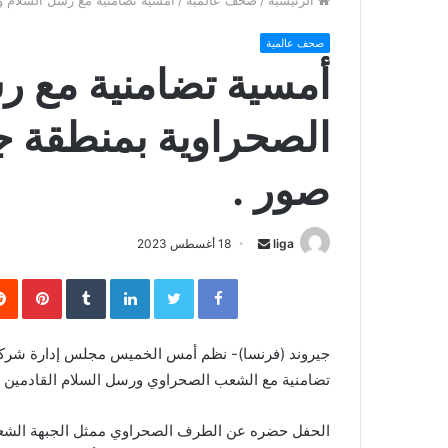
الرئيسية
/
صحف عالمية
/
أمسية تضامنية مع رسل السلام و
صحف عالمية
أمسية تضامنية مع ر
الصحراوية بمنطقة ج
صور .
liga
S
18 أغسطس 2023
e
Facebook
Twitter
LinkedIn
‏Tumblr
Pinterest
n
d
a
جيروند (فرنسا)- نظم أمس الخميس مجلس إدارة شركة ا
n
تضامنية مع الشعب الصحراوي ورسل السلام القادمين 
e
m
الحفل حضره عن الطرف الصحراوي ممثل الجبهة الشعبية
a