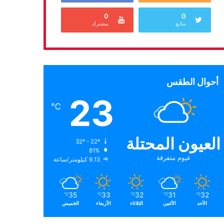
0
0
متابع
مشترك
أحوال الطقس
23
℃
العيون المحتلة
32º - 22º
81%
غيوم متفرقة
9.13 كيلومتر/ساعة
35
33
32
31
32
℃
℃
℃
℃
℃
الأحد
الأثنين
الثلاثاء
الأربعاء
الخميس