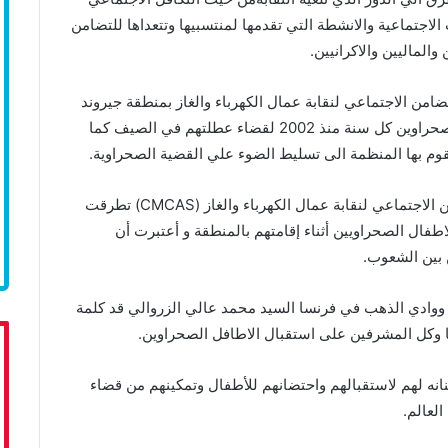
الاجتماعية والانشطة التي تقدمها لمنتسبيها وتتعداها للتضامن
الماليين والاكرانيين.
من الاجتماعي لنقابة عمال الكهرباء والغاز بمنطقة جيروند
مداخلة أخرى ذكرت فيها ان النقابة تستقبل الأطفال الصحراوين كل سنة منذ 2002 لقضاء عطلتهم في الصيف كما
قوم بها المنظمة الى تسليط الضوء علي القضية الصحراوية.
أما السيدة سسلين ريفو الامينة العامة لصندوق التضامن الاجتماعي لنقابة عمال الكهرباء والغاز (CMCAS) تطرقت
اطفال الصحراويين أثناء إقامتهم بالمنطقة و أعتبرت أن
 بين الشعوب.
ء ووادي الذهب في فرنسا السيد محمد عالي الزروالي قد كلمة
ها وكل المشرفين على استقبال الاطافل الصحراوين.
نه لهم لاستقبالهم واحتضانهم للأطفال وتمكينهم من قضاء
لعالم.