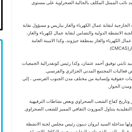
 نائب الممثل المكلف بالجالية الصحراوية على مستوى
ارجية لنقابة عمال الكهرباء والغاز بباريس و مسؤول نقابة
نة الانشطة الدولية والتضامن لنقابة عمال لكهرباء والغاز،
ل الكهرباء والغاز بمنطقة جيرَوند، وكذا الامينة العامة
).
يد ثابتي توفيق أحمد عثمان، وكذا رئيس كونفدرالية الجمعيات
ض فعاليات المجتمع المدني الجزائري والفرنسي.
ات حقوقية وإنسانية من مختلف مدن الجنوب الفرنسي ، إلى
مدن الجوار.
 وتاريخ كفاح الشعب الصحراوي وبعض نشاطات الترفيهية
تقليدية يتناول الموروث الثقافي المميز للشعب الصحراوي.
ولها مداخلة السيد ايروان ديبون رئيس مجلس لجنة الانشطة
طرق الي الدور الذي تلعيه النقابةمن حيث التكافل الاجتماعي