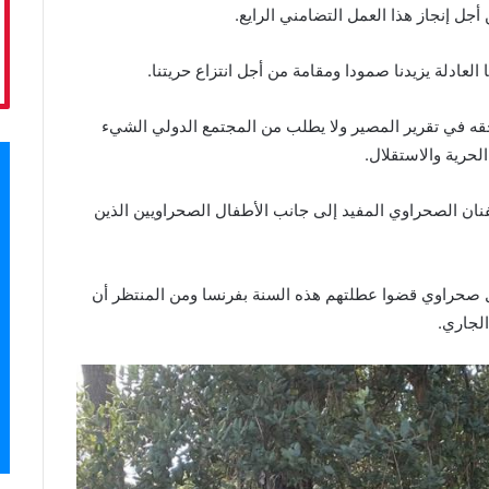
أجل إنجاز هذا العمل التضامني الرايع.
لعادلة يزيدنا صمودا ومقامة من أجل انتزاع حريتنا.
ه في تقرير المصير ولا يطلب من المجتمع الدولي الشيء
لحرية والاستقلال.
فنان الصحراوي المفيد إلى جانب الأطفال الصحراويين الذين
إشارة قبل الختام إلى أن هناك حوالي 70 طفل صحراوي قضوا عطلتهم هذه السنة بفرنسا ومن المنتظر أن
الجاري.