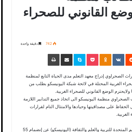
لوضع القانوني للصحراء
742
دقيقة واحدة
‏Reddit
‏VKontakte
Odnoklassniki
Pocket
Skype
مشاركة عبر البريد
طباعة
اث الصحراوي إدراج معهد التعلم مدى الحياة التابع لمنظمة
صحراء الغربية المحتلة في لائحة شبكة اليونيسكو بطلب من
 ولايحترم الوضع القانوني للصحراء الغربية.
الصحراوي منظمة اليونيسكو الى اتخاذ جميع التدابير اللازمة
الحفاظ على مصداقيتها وحيادها والامتثال التام لقرارات
الغربية.
“أعلن معهد التعلم مدى الحياة (UIL) التابع لمنظمة الأمم المتحدة للتربية والعلم والثقافة (اليونيسكو) عن إنضمام 55