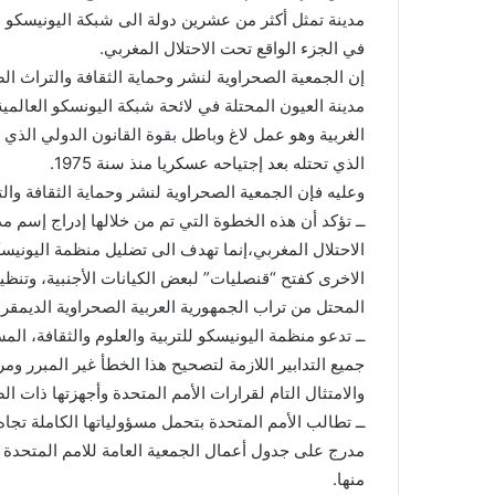
مدينة تمثل أكثر من عشرين دولة الى شبكة اليونيسكو الع
في الجزء الواقع تحت الاحتلال المغربي.
إن الجمعية الصحراوية لنشر وحماية الثقافة والتراث ا
مدينة العيون المحتلة في لائحة شبكة اليونسكو العالم
الغربية وهو عمل لاغ وباطل بقوة القانون الدولي الذي ي
الذي تحتله بعد إجتياحه عسكريا منذ سنة 1975.
وعليه فإن الجمعية الصحراوية لنشر وحماية الثقافة وا
ــ تؤكد أن هذه الخطوة التي تم من خلالها إدراج إسم 
الاحتلال المغربي،إنما تهدف الى تضليل منظمة اليونيس
الاخرى كفتح “قنصليات” لبعض الكيانات الأجنبية، وتنظي
المحتل من تراب الجمهورية العربية الصحراوية الديمقرا
ــ تدعو منظمة اليونيسكو للتربية والعلوم والثقافة، ال
جميع التدابير اللازمة لتصحيح هذا الخطأ غير المبرر و
والامتثال التام لقرارات الأمم المتحدة وأجهزتها ذات الص
ــ تطالب الأمم المتحدة بتحمل مسؤولياتها الكاملة تجاه
مدرج على جدول أعمال الجمعية العامة للامم المتحدة ك
منها.