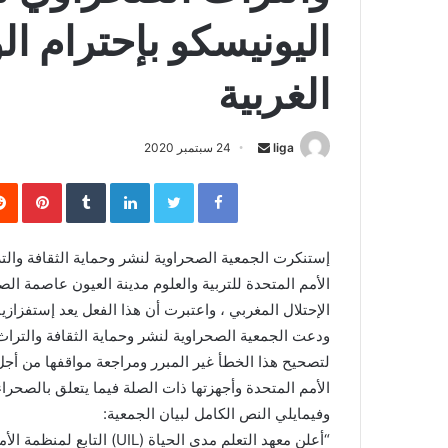
اليونيسكو بإحترام ا
الغربية
liga
S
24 سبتمبر 2020
e
Facebook
Twitter
LinkedIn
‏Tumblr
Pinterest
n
d
a
إستنكرت الجمعية الصحراوية لنشر وحماية الثقافة والتر
n
الأمم المتحدة للتربية والعلوم مدينة العيون عاصمة ال
e
الإحتلال المغربي ، واعتبرت أن هذا الفعل يعد إستفزازيا
m
ودعت الجمعية الصحراوية لنشر وحماية الثقافة والتراث 
a
لتصحيح هذا الخطأ غير المبرر ومراجعة مواقفها من أجل 
i
الأمم المتحدة وأجهزتها ذات الصلة فيما يتعلق بالصحراء 
l
وفيمايلي النص الكامل لبيان الجمعية: