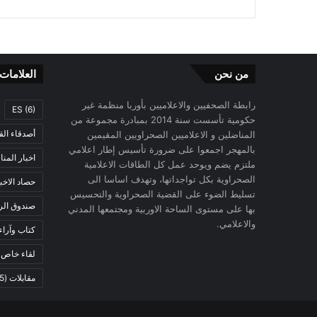
من نحن
العلامات
رابطة الصحفيين والاعلاميين بأوربا منظمة غير
ES
(6)
حكومية تأسست سنة 2014 بمبادرة مجموعة من
أصدقاء الق
المناضلين و الاعلاميين الصحراويين المقيمين
بالمهجر اجمعوا على ضرورة تأسيس إطار اعلامي
اخبار المن
ملتزم يضم ويوحد عمل كل الطاقات الاعلامية
الصحراوية بكل تواجداتها، وتهدف اساسا الى
حصاد الاخب
تسليط الضوء على القضية الصحراوية والتحسيس
صندوق الرح
بها على مستوى الساحة الاوربية ومجتمعها المدني
والاعلامي.
كتاب وآراء
لقاء خاص
)
مقابلات
(5)