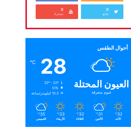
0
0
متابع
مشترك
أحوال الطقس
28
℃
العيون المحتلة
32º - 22º
51%
غيوم متفرقة
10.3 كيلومتر/ساعة
35
33
32
31
32
℃
℃
℃
℃
℃
الأحد
الأثنين
الثلاثاء
الأربعاء
الخميس