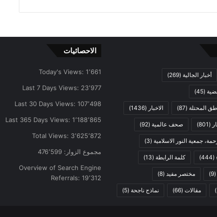
الاحصائيات
Today's Views:
1٬661
أخبار الجالية
(269)
Last 7 Days Views:
23٬977
ضية
(45)
Last 30 Days Views:
107٬498
اطق المحتلة
(87)
الاخبار
(1436)
Last 365 Days Views:
1٬188٬865
ار
(801)
صحف عالمية
(92)
Total Views:
3٬625٬872
مة، جمعية النور الاسلامية
(3)
مجموع الزوار:
476٬599
(444)
كلمة الرابطة
(13)
Overview of Search Engine
(9
مختصر مفيد
(8)
Referrals:
19٬312
مقالات
(66)
نماذج ناجحة
(5)