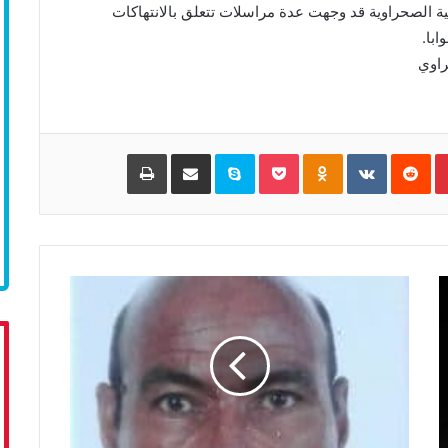
عية الصحراوية قد وجهت عدة مراسلات تتعلق بالانتهاكات
ابا.
راوي
Pinterest
‏Reddit
‏VKontakte
Odnoklassniki
Pocket
Skype
مشاركة عبر البريد
طباعة