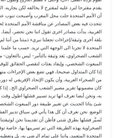
i
l
أن الأمم المتحدة حلت محل المغرب وأصبحت تنوب عنه
تتحدث فيه بعض المصادر عن مناقشة الأمم المتحدة لح
الغربية، بدأت مصادر اخرى تقول اننا نحن نحضر، أيضا، 
بلغة أخرى وثيقة/إجراءات تجعلنا نبريء ذمتنا من أننا ل
المتحدة لا تجرنا الى الوجهة التي تريد. حسب ما علمنا ب
الشعب الصحراوي، يَعد وثيقة بالتآمر- ليس بالتعاون-
المبعوث الشخصي، وإيفاد بعثات لتقصي الحقائق للوقوف
إذا كان المتداول صحيحا، فهي تضع بعض الإجراءات من
من الصحراء الغربية، وأن يكون الإتحاد الإفريقي له دور،
كان مضمونها تقرير مصير الشعب الصحراوي الخ.. إذا كا
به، ونحن أيضا نعرف انها تريد تسيير فشلها اطول وقت م
شئ بتاتا الحديث عن تغيير طبيعة دور المبعوث الشخص
الوضع. نحن نعرف أن كل هذا يأتي في سياق تدبير الفشل
تُسيَّر فشلها بطرق شتى فأظن أن تقديمنا نحن لوثيقتنا 
الصحراوية بهذه الطريقة التي تم تسريبها بها، خاصة توقي
المتحدة المتعمد، واننا على تمام الرضى به، بل ونعطي