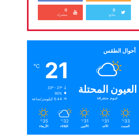
0
0
متابع
مشترك
أحوال الطقس
21
℃
العيون المحتلة
33º - 21º
90%
غيوم متفرقة
6.44 كيلومتر/ساعة
35
32
31
31
33
℃
℃
℃
℃
℃
السبت
الأحد
الأثنين
الثلاثاء
الأربعاء