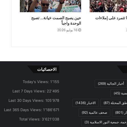
 تتمرد على إملاءات
حين يصبح الصمت خيانة… تصبح
الوحدة واجباً
16 يوليو 2026
الاحصائيات
Today's Views:
1٬155
أخبار الجالية
(269)
Last 7 Days Views:
22٬495
ضية
(45)
Last 30 Days Views:
105٬978
اطق المحتلة
(87)
الاخبار
(1436)
Last 365 Days Views:
1٬186٬671
ار
(801)
صحف عالمية
(92)
Total Views:
3٬621٬038
مة، جمعية النور الاسلامية
(3)