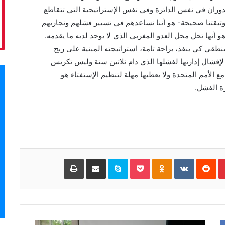
لدوران في نفس الدائرة وفي نفس الإستراتيجية التي تتقاطع
 وثيقتنا صحيحة- هو أننا نساعدهم في تسيير فشلهم ونجاريهم
 أنها تحل محل العدو المغربي الذي لا يوجد لديه ما يقدمه.
منطقي كي ينفذ، براحة تامة، استراتيجته المبنية على ربح
لإفشال إدارتها لفشلها الذي دام ثلاثين سنة وليس تكريس
ع الأمم المتحدة ولا يعطيها مهلة لتنظيم الإستفتاء هو
ة الفشل.
Pinterest
‏Reddit
‏VKontakte
Odnoklassniki
Pocket
Skype
مشاركة عبر البريد
طباعة