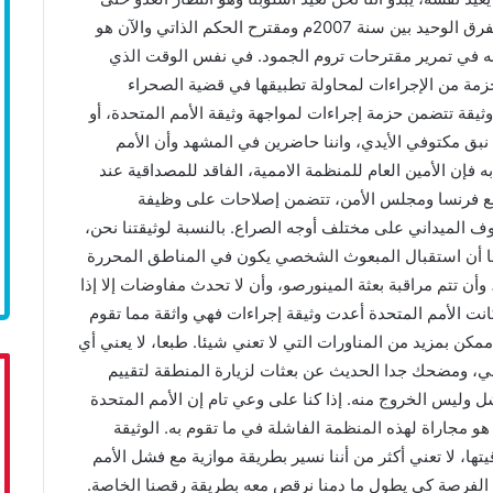
يقدم مقترحا لنرد عليه لمقترح لا يخالفه لكن يجاريه. الفرق الوحيد بين سنة 2007م ومقترح الحكم الذاتي والآن هو
 في تمرير مقترحات تروم الجمود. في نفس الوقت الذي
زمة من الإجراءات لمحاولة تطبيقها في قضية الصحراء
وثيقة تتضمن حزمة إجراءات لمواجهة وثيقة الأمم المتحدة، أو
م نبق مكتوفي الأيدي، واننا حاضرين في المشهد وأن الأمم
ه فإن الأمين العام للمنظمة الاممية، الفاقد للمصداقية عند
 مع فرنسا ومجلس الأمن، تتضمن إصلاحات على وظيفة
 الميداني على مختلف أوجه الصراع. بالنسبة لوثيقتنا نحن،
ها أن استقبال المبعوث الشخصي يكون في المناطق المحررة
 وأن تتم مراقبة بعثة المينورصو، وأن لا تحدث مفاوضات إلا إذا
نت الأمم المتحدة أعدت وثيقة إجراءات فهي واثقة مما تقوم
مكن بمزيد من المناورات التي لا تعني شيئا. طبعا، لا يعني أي
ي، ومضحك جدا الحديث عن بعثات لزيارة المنطقة لتقييم
 وليس الخروج منه. إذا كنا على وعي تام إن الأمم المتحدة
هو مجاراة لهذه المنظمة الفاشلة في ما تقوم به. الوثيقة
تها، لا تعني أكثر من أننا نسير بطريقة موازية مع فشل الأمم
ه الفرصة كي يطول ما دمنا نرقص معه بطريقة رقصنا الخاصة.