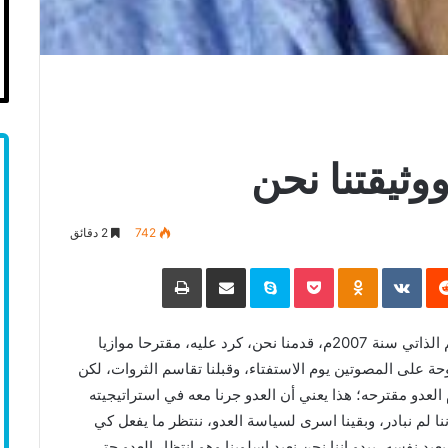
وثيقتنا نحن
742
2 دقائق
‏Reddit
‏VKontakte
Odnoklassniki
Pocket
Skype
مشاركة عبر البريد
طباعة
أتذكر أن العدو المغربي- الاممي حين قدّم مقترح الحكم الذاتي سنة 2007م، قدمنا نحن، كرد عليه، مقترحا موازيا
وحة على المصوتين يوم الاستفتاء، وقبلنا تقاسم الثروات، لكن
لعدو مقترحه؛ هذا يعني أن العدو جرنا معه في استراتيجيته
الي 15 سنة؛ بتعبير آخر اننا لم نبادر، وبقينا اسرى لسياسة العدو، ننتظر ما يفعل كي
يعيد نفسه، يبدو اننا نحن نعيد اسلوبنا وهو انتظار العدو حتى