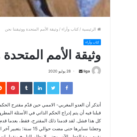
الرئيسية
/
كتاب وآراء
/
وثيقة الأمم المتحدة ووثيقتنا نحن
كتاب وآراء
وثيقة الأمم المتحدة و
liga
S
28 يوليو 2020
e
Facebook
Twitter
LinkedIn
‏Tumblr
Pinterest
n
d
a
n
قبلنا فيه أن يتم إدراج الحكم الذاتي في الأسئلة المطر
e
كل هذا فشل. لقد قدمنا ذلك المقترح، فقط، بعدما قدم ا
m
وجعلنا نسايرها حتى مضت حو
a
نقوم بردة الفعل. الآن، وحتى لا نظلم التاريخ ونقول انه 