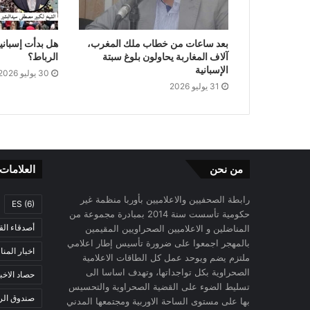
بعد ساعات من خطاب ملك المغرب،
هل بدأت إسبانيا
آلاف المغاربة يحاولون بلوغ سبتة
الرباط؟
الإسبانية
30 يوليو 2026
31 يوليو 2026
من نحن
العلامات
رابطة الصحفيين والاعلاميين بأوربا منظمة غير
ES
(6)
حكومية تأسست سنة 2014 بمبادرة مجموعة من
أصدقاء الق
المناضلين و الاعلاميين الصحراويين المقيمين
بالمهجر اجمعوا على ضرورة تأسيس إطار اعلامي
اخبار المن
ملتزم يضم ويوحد عمل كل الطاقات الاعلامية
الصحراوية بكل تواجداتها، وتهدف اساسا الى
حصاد الاخب
تسليط الضوء على القضية الصحراوية والتحسيس
صندوق الرح
بها على مستوى الساحة الاوربية ومجتمعها المدني