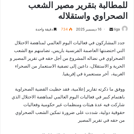
للمطالبة بتقرير مصير الشعب
الصحراوي واستقلاله
liga
S
16 ديسمبر 2025
734
دقيقة واحدة
e
جدد المشاركون في فعاليات اليوم العالمي لمناهضة الاحتلال
n
التي احتضنتها العاصمة الفرنسية باريس، تضامنهم مع الشعب
d
الصحراوي في نضاله المشروع من أجل حقه في تقرير المصير و
a
n
الحرية و الاستقلال، داعين إلى تصفية الاستعمار من الصحراء
e
الغربية، أخر مستعمرة في إفريقيا.
m
a
ووفق ما ذكرته تقارير إعلامية، فقد حظيت القضية الصحراوية
i
باهتمام كبير في فعاليات اليوم العالمي لمناهضة الاحتلال الذي
l
شاركت فيه عدة هيئات ومنظمات غير حكومية وفعاليات
حقوقية دولية، شددت على ضرورة تمكين الشعب الصحراوي
من حقه في تقرير المصير