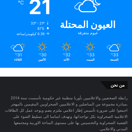
21
℃
العيون المحتلة
33º - 21º
87%
غيوم متفرقة
6.39 كيلومتر/ساعة
31
30
32
33
33
℃
℃
℃
℃
℃
الجمعة
السبت
الأحد
الأثنين
الثلاثاء
من نحن
رابطة الصحفيين والاعلاميين بأوربا منظمة غير حكومية تأسست سنة 2014
بمبادرة مجموعة من المناضلين و الاعلاميين الصحراويين المقيمين بالمهجر
اجمعوا على ضرورة تأسيس إطار اعلامي ملتزم يضم ويوحد عمل كل الطاقات
الاعلامية الصحراوية بكل تواجداتها، وتهدف اساسا الى تسليط الضوء على
القضية الصحراوية والتحسيس بها على مستوى الساحة الاوربية ومجتمعها
المدني والاعلامي.