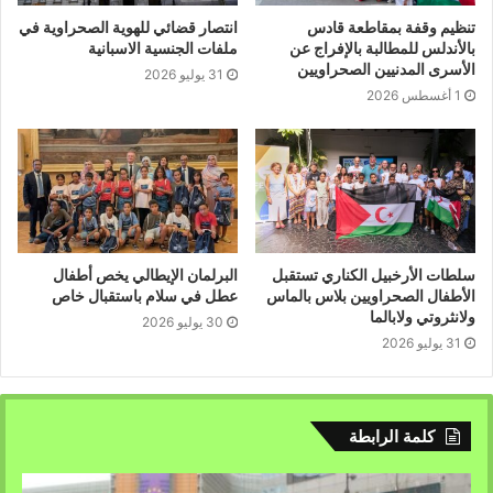
الجمهورية، حيث رفع المشاركون الأعلام الوطنية الصحراوية
تنظيم وقفة بمقاطعة قادس
انتصار قضائي للهوية الصحراوية في
ورددوا شعارات ولافتات تندد بالاستعمار والإمبريالية وتطالب
بالأندلس للمطالبة بالإفراج عن
ملفات الجنسية الاسبانية
الأسرى المدنيين الصحراويين
بتطبيق الشرعية الدولية وقرارات الأمم المتحدة ذات الصلة
31 يوليو 2026
1 أغسطس 2026
بتصفية الاستعمار.
وأكد المتظاهرون أن استمرار معاناة الشعب الصحراوي لأكثر
من خمسين سنة يمثل خرقا سافرا للقانون الدولي، مشددين
على تمسكهم بحق الشعب الصحراوي غير القابل للتصرف في
تقرير المصير والسيادة على أرضه وثرواته الطبيعية.
سلطات الأرخبيل الكناري تستقبل
البرلمان الإيطالي يخص أطفال
الأطفال الصحراويين بلاس بالماس
عطل في سلام باستقبال خاص
ولانثروتي ولابالما
30 يوليو 2026
31 يوليو 2026
كلمة الرابطة